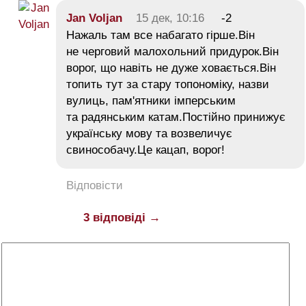
Jan Voljan
15 дек, 10:16
-2
Нажаль там все набагато гірше.Він
не черговий малохольний придурок.Він
ворог, що навіть не дуже ховається.Він
топить тут за стару топономіку, назви
вулиць, пам'ятники імперським
та радянським катам.Постійно принижує
українську мову та возвеличує
свинособачу.Це кацап, ворог!
Відповісти
3 відповіді →