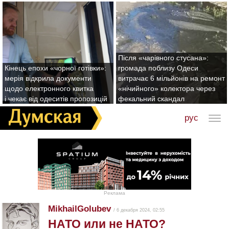
Після «чарівного стусана»:
Кінець епохи «чорної готівки»:
громада поблизу Одеси
мерія відкрила документи
витрачає 6 мільйонів на ремонт
щодо електронного квитка
«нічийного» колектора через
і чекає від одеситів пропозицій
фекальний скандал
рус
Реклама
MikhailGolubev
/ 6 декабря 2024, 02:55
НАТО или не НАТО?