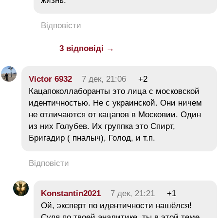
жизнь.
Відповісти
3 відповіді →
Victor 6932
7 дек, 21:06
+2
Кацапоколлаборанты это лица с московской
идентичностью. Не с украинской. Они ничем
не отличаются от кацапов в Московии. Один
из них Голубев. Их группка это Спирт,
Бригадир ( пналыч), Голод, и т.п.
Відповісти
Konstantin2021
7 дек, 21:21
+1
Ой, эксперт по идентичности нашёлся!
Судя по твоей аналитике, ты в этой теме