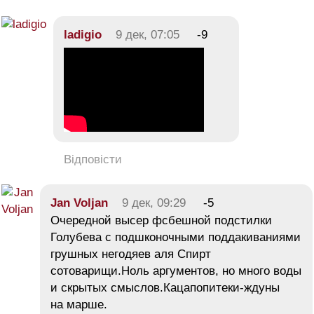
ladigio
9 дек, 07:05
-9
Відповісти
Jan Voljan
9 дек, 09:29
-5
Очередной высер фсбешной подстилки
Голубева с подшконочными поддакиваниями
грушных негодяев аля Спирт
сотоварищи.Ноль аргументов, но много воды
и скрытых смыслов.Кацапопитеки-ждуны
на марше.