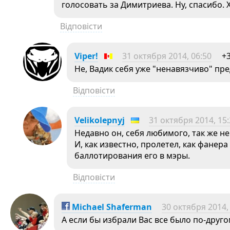
голосовать за Димитриева. Ну, спасибо. 
Відповісти
Viper!
31 октября 2014, 06:50
+
Не, Вадик себя уже "ненавязчиво" пре
Відповісти
Velikolepnyj
31 октября 2014, 15
Недавно он, себя любимого, так же н
И, как известно, пролетел, как фанер
баллотирования его в мэры.
Відповісти
Michael Shaferman
30 октября 2014,
А если бы избрали Вас все было по-друго