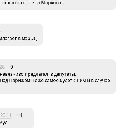
Хорошо хоть не за Маркова.
3
длагает в мэры! )
:28
0
енавязчиво предлагал в депутаты.
а над Парижем. Тоже самое будет с ним и в случае
 23:11
+1
му?