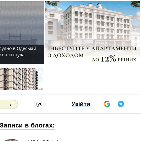
судно в Одеській
і спалахнула
рус
Увійти
Записи в блогах: