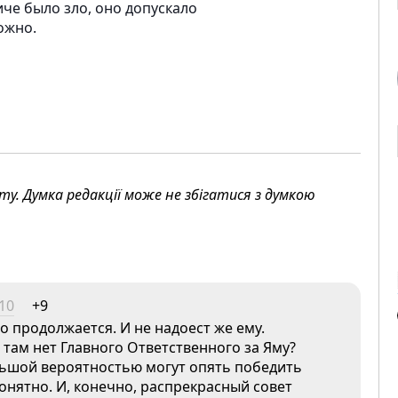
иче было зло, оно допускало
ожно.
. Думка редакції може не збігатися з думкою
:10
+9
 продолжается. И не надоест же ему.
там нет Главного Ответственного за Яму?
льшой вероятностью могут опять победить
онятно. И, конечно, распрекрасный совет