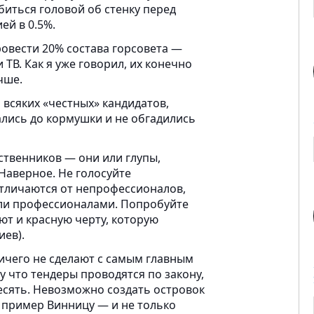
биться головой об стенку перед
ей в 0.5%.
ровести 20% состава горсовета —
 ТВ. Как я уже говорил, их конечно
чше.
и всяких «честных» кандидатов,
ались до кормушки и не обгадились
ственников — они или глупы,
Наверное. Не голосуйте
отличаются от непрофессионалов,
ыли профессионалами. Попробуйте
ют и красную черту, которую
иев).
ичего не сделают с самым главным
 что тендеры проводятся по закону,
десять. Невозможно создать островок
в пример Винницу — и не только