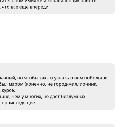
жительном имидже и «правильной» работе
 что все еще впереди.
азный, но чтобы как-то узнать о нем побольше,
был мэром (конечно, не город-миллионник,
 курсе.
льше, чем у многих, не дает бездумных
т происходящее.