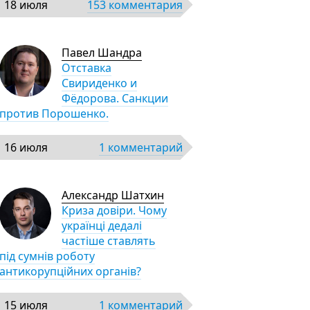
18 июля
153 комментария
Павел Шандра
Отставка
Свириденко и
Фёдорова. Санкции
против Порошенко.
16 июля
1 комментарий
Александр Шатхин
Криза довіри. Чому
українці дедалі
частіше ставлять
під сумнів роботу
антикорупційних органів?
15 июля
1 комментарий