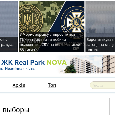
У Чорноморську співробітники
иліт,
ТЦК затримали та побили
Ворог атакував 
страждалі
полковника СБУ на пенсії: зникли
затоці: на місц
55 тисяч?
пожежа
Архів
Топ
е выборы