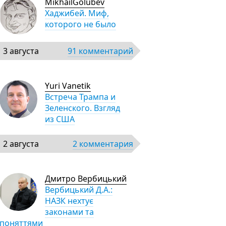
MikhailGolubev
Хаджибей. Миф,
которого не было
3 августа
91 комментарий
Yuri Vanetik
Встреча Трампа и
Зеленского. Взгляд
из США
2 августа
2 комментария
Дмитро Вербицький
Вербицький Д.А.:
НАЗК нехтує
законами та
поняттями