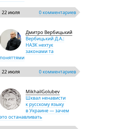
22 июля
0 комментариев
Дмитро Вербицький
Вербицький Д.А.:
НАЗК нехтує
законами та
поняттями
22 июля
0 комментариев
MikhailGolubev
Шквал ненависти
к русскому языку
в Украине — зачем
это останавливать