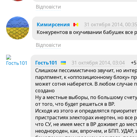
Відповісти
Кимирсения
31 октября 2014, 00:3
Конкурентов в окучивании бабушек все р
Відповісти
Гость101
31 октября 2014, 03:04
+5
Слишком пессимистично звучит, но интер
парлпмент, к «оппозиционному блоку» пр
может сотня наберется. В любом случае 
создано
Ну а местные выборы, по большому счету,
от того, что будет решеться в ВР.
Исходя из этого и определятся приоритет
пристрастиях электорах инертен, но все 
что СУ, не имея мест в ВР доживет до м
неоднороден, как, впрочем, и БПП. УДАР, 