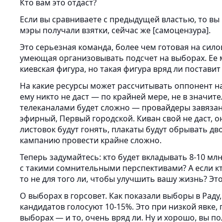
Кто вам это отдаст?
Если вы сравниваете с предыдущей властью, то в
мэры получали взятки, сейчас же [самоцензура].
Это серьезная команда, более чем готовая на сил
умеющая организовывать подсчет на выборах. Ее 
киевская фигура, но такая фигура вряд ли поставит
На какие ресурсы может рассчитывать оппонент н
ему никто не даст — по крайней мере, не в значи
телеканалами будет сложно — провайдеры завязаны
эфирный, Первый городской. Киван свой не даст, о
листовок будут гонять, плакаты будут обрывать дв
кампанию провести крайне сложно.
Теперь задумайтесь: кто будет вкладывать 8-10 м
с такими сомнительными перспективами? А если кт
то не для того ли, чтобы улучшить вашу жизнь? Эт
О выборах в горсовет. Как показали выборы в Рад
кандидатов голосуют 10-15%. Это при низкой явке,
выборах — и то, очень вряд ли. Ну и хорошо, вы по