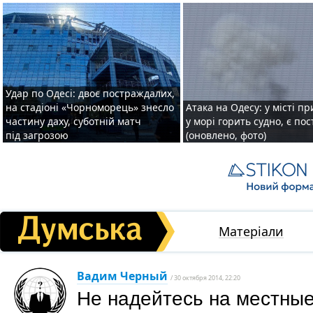
Удар по Одесі: двоє постраждалих,
на стадіоні «Чорноморець» знесло
Атака на Одесу: у місті пр
частину даху, суботній матч
у морі горить судно, є по
під загрозою
(оновлено, фото)
Матеріали
Вадим Черный
/ 30 октября 2014, 22:20
Не надейтесь на местны