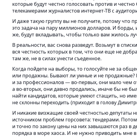
которые будут честно голосовать против и честно 
телекамерами журналистов интернет-ТВ с аудитори
И даже такую группу вы не получите, потому что п
это задача на пару миллионов долларов. И борды, и
же, будут вкладывать, чтобы только вам жилось лу
В реальности, вас снова разведут. Возьмут в списк
вся честность которых в том, что они еще не добр
там же, не в силах унести съеденное.
Когда пойдете на выборы, то голосуйте не за обще
или продажны. Бывают ли умные и не продажные? 
и за профессионалов — во-первых, они мало чем 
а во-вторых, они давно продались, иначе бы не б
найти кандидатов, которые умеют стащить, но име
не склонны переходить (приходит в голову Димитр
И никакие визжащие своей честностью депутаты н
источником проблем горсовета: тендерами. Потому
и точно по закону цены на них завышаются раз в 
порядка в море хаоса. И не нужно приводить мне 