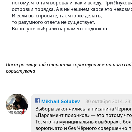
потому, что там воровали, как и всюду. При Януков
островки порядка. А в нынешнем хаосе это невозм
И если вы спросите, так что же делать,
то разумного ответа не существует.
Вы же уже выбрали парламент подонков.
Пост розміщений стороннім користувачем нашого сайту
користувача
Mikhail Golubev
30 октября 2014, 23
Выборы закончились, а писанина Чёрного
«Парламент подонков» — это потому что 
То, что на муниципальных выборах с бо
ворюги, это и без Чёрного совершенно п