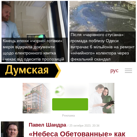
Після «чарівного стусана»:
Кінець епохи «чорної готівки»:
громада поблизу Одеси
мерія відкрила документи
витрачає 6 мільйонів на ремонт
щодо електронного квитка
«нічийного» колектора через
і чекає від одеситів пропозицій
фекальний скандал
рус
Реклама
Павел Шандра
/ 25 октября 2023, 20:34
«Небеса Обетованные» как