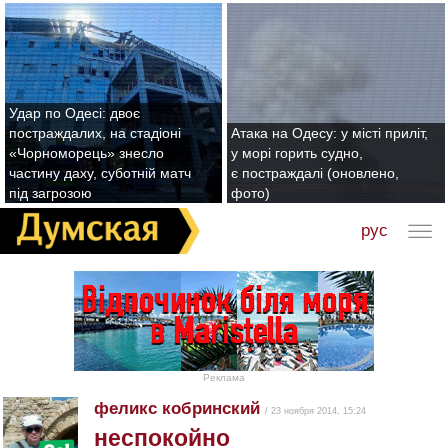
Удар по Одесі: двоє
постраждалих, на стадіоні
Атака на Одесу: у місті приліт,
«Чорноморець» знесло
у морі горить судно,
частину даху, суботній матч
є постраждалі (оновлено,
під загрозою
фото)
рус
Реклама
феликс кобринский
/ 23 ноября 2014, 15:24
неспокойно