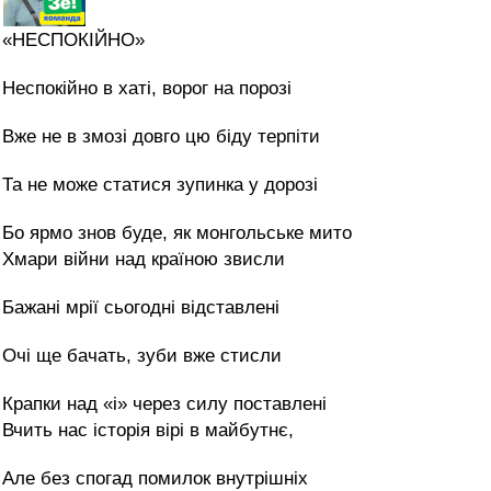
«НЕСПОКІЙНО»
Неспокійно в хаті, ворог на порозі
Вже не в змозі довго цю біду терпіти
Та не може статися зупинка у дорозі
Бо ярмо знов буде, як монгольське мито
Хмари війни над країною звисли
Бажані мрії сьогодні відставлені
Очі ще бачать, зуби вже стисли
Крапки над «і» через силу поставлені
Вчить нас історія вірі в майбутнє,
Але без спогад помилок внутрішніх