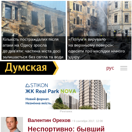
Кількість постраждалих після
«Полум'я вирувало
атаки на Одесу зросла
на верхньому поверсі»:
до дев'яти: частина міста досі
одесити про наслідки нічного
залишається без світла та води
удару
рус
Реклама
Валентин Орехов
/ 9 сентября 2017, 12:06
Неспортивно: бывший