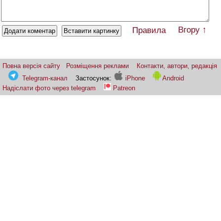
Вгору ↑
Правила
Повна версія сайту
Розміщення реклами
Контакти, автори, редакція
Telegram-канал
Застосунок:
iPhone
Android
Надіслати фото через telegram
Patreon