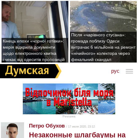
Після «чарівного стусана»:
Кінець епохи «чорної готівки»:
громада поблизу Одеси
мерія відкрила документи
витрачає 6 мільйонів на ремонт
щодо електронного квитка
«нічийного» колектора через
і чекає від одеситів пропозицій
фекальний скандал
рус
Реклама
Петро Обухов
/ 17 июля 2020, 23:12
Незаконные шлагбаумы на