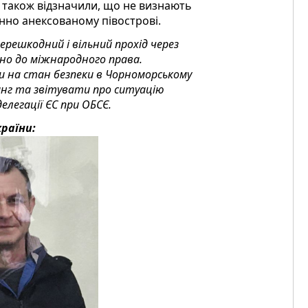
і також відзначили, що не визнають
нно анексованому півострові.
ерешкодний і вільний прохід через
ідно до міжнародного права.
 на стан безпеки в Чорноморському
инг та звітувати про ситуацію
делегації ЄС при ОБСЄ.
раїни: