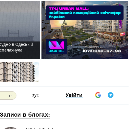
судно в Одеській
і спалахнула
рус
Увійти
Записи в блогах: