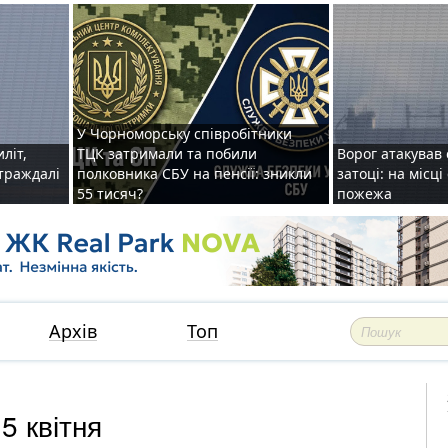
У Чорноморську співробітники
иліт,
ТЦК затримали та побили
Ворог атакував 
страждалі
полковника СБУ на пенсії: зникли
затоці: на місц
55 тисяч?
пожежа
Архів
Топ
5 квітня