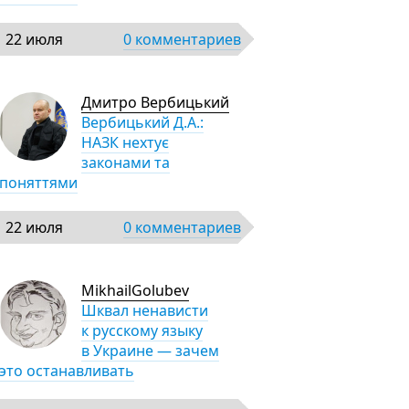
22 июля
0 комментариев
Дмитро Вербицький
Вербицький Д.А.:
НАЗК нехтує
законами та
поняттями
22 июля
0 комментариев
MikhailGolubev
Шквал ненависти
к русскому языку
в Украине — зачем
это останавливать