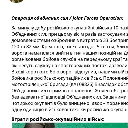
Операція об'єднаних сил / Joint Forces Operation:
За минулу добу російсько-окупаційні війська 10 разі
Об'єднаних сил, при цьому вісім разів застосувал
домовленостями озброєння з витратою 33 боєприпас
120 та 82 мм. Крім того, вже сьогодні, 5 квітня, бли
ворога намагалася вийти в тил наших позицій на 
організована бойова служба на передньому краї та
які несуть службу на спостережних постах, дозвол
В ході короткого бою ворог відступив, нашими ві
бойовика російсько-окупаційних військ. Полонений 
мотострілецької бригади (в/ч 08826).Внаслідок обс
Об'єднаних сил отримав поранення. Жоден обстрі
без адекватної відповіді Об'єднаних сил. За даними 
чотирьох окупантів було знищено, двох – поранено
одну одиницю військової техніки російсько-окупаці
Втрати російсько-окупаційних військ: