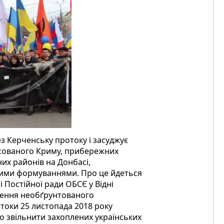
з Керченську протоку і засуджує
ксованого Криму, прибережних
них районів на Донбасі,
ними формуваннями. Про це йдеться
і Постійної ради ОБСЄ у Відні
дження необґрунтованого
токи 25 листопада 2018 року
но звільнити захоплених українських