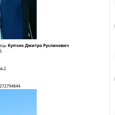
нець
Купчик Дмитро Русланович
5
в.2
id272794844