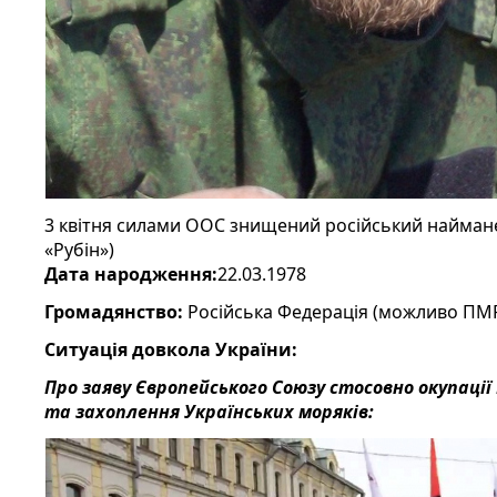
3 квітня силами ООС знищений російський найма
«Рубін»)
Дата народження:
22.03.1978
Громадянство:
Російська Федерація (можливо ПМ
Ситуація довкола України:
Про заяву Європейського Союзу стосовно окупації
та захоплення Українських моряків: