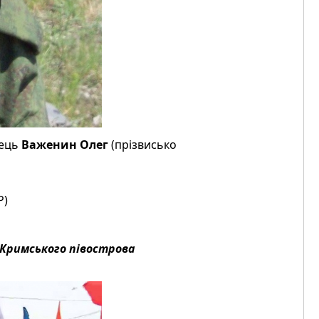
нець
Важенин Олег
(прізвисько
Р)
 Кримського півострова