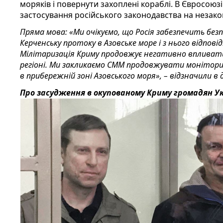
моряків і повернути захоплені кораблі. В Євросоюз
застосування російського законодавства на незако
Пряма мова: «Ми очікуємо, що Росія забезпечить безп
Керченську протоку в Азовське море і з нього відпов
Мілітаризація Криму продовжує негативно впливати
регіоні. Ми закликаємо СММ продовжувати монітор
в прибережній зоні Азовського моря», – відзначили в 
Про засудження в окупованому Криму громадян Ук