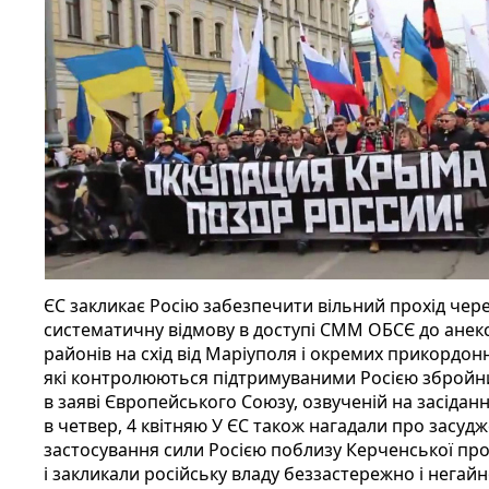
ЄС закликає Росію забезпечити вільний прохід чере
систематичну відмову в доступі СММ ОБСЄ до ане
районів на схід від Маріуполя і окремих прикордон
які контролюються підтримуваними Росією зброй
в заяві Європейського Союзу, озвученій на засіданн
в четвер, 4 квітняю У ЄС також нагадали про засу
застосування сили Росією поблизу Керченської про
і закликали російську владу беззастережно і негай