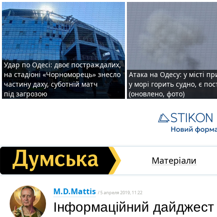
Удар по Одесі: двоє постраждалих,
на стадіоні «Чорноморець» знесло
Атака на Одесу: у місті пр
частину даху, суботній матч
у морі горить судно, є по
під загрозою
(оновлено, фото)
Матеріали
M.D.Mattis
/ 5 апреля 2019, 11:22
Інформаційний дайджест 