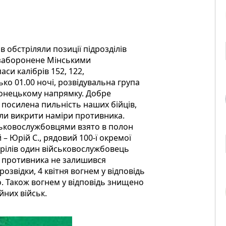
в обстріляли позиції підрозділів
и заборонене Мінськими
и калібрів 152, 122,
зько 01.00 ночі, розвідувальна група
Донецькому напрямку. Добре
 посилена пильність наших бійців,
или викрити наміри противника.
йськовослужбовцями взято в полон
– Юрій С., рядовий 100-ї окремої
трілів один військовослужбовець
л противника не залишився
розвідки, 4 квітня вогнем у відповідь
. Також вогнем у відповідь знищено
йних військ.