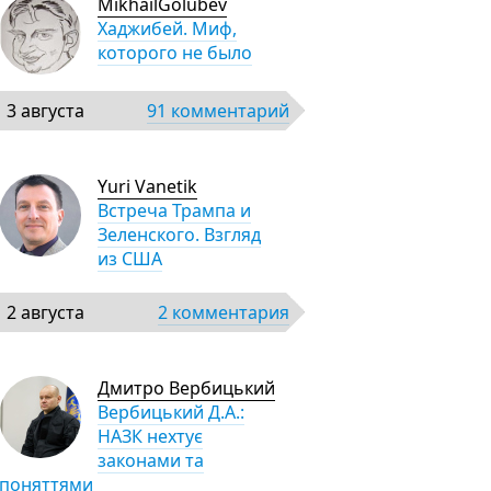
MikhailGolubev
Хаджибей. Миф,
которого не было
3 августа
91 комментарий
Yuri Vanetik
Встреча Трампа и
Зеленского. Взгляд
из США
2 августа
2 комментария
Дмитро Вербицький
Вербицький Д.А.:
НАЗК нехтує
законами та
поняттями