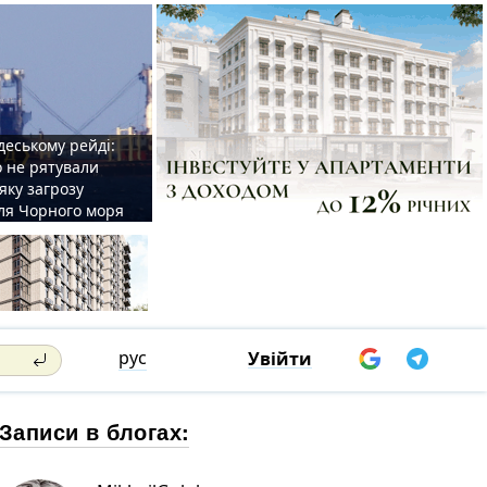
деському рейді:
o не рятували
 яку загрозу
для Чорного моря
рус
Увійти
Записи в блогах: