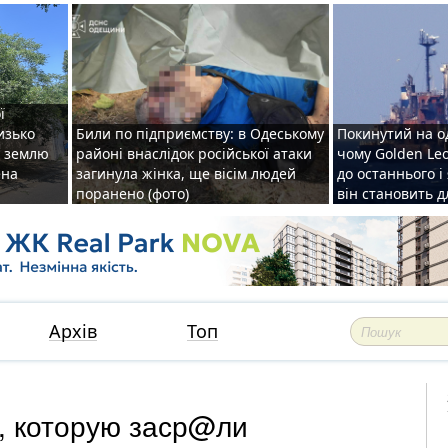
ї
изько
Били по підприємству: в Одеському
Покинутий на о
у землю
районі внаслідок російської атаки
чому Golden Le
ена
загинула жінка, ще вісім людей
до останнього і
поранено (фото)
він становить 
Архів
Топ
, которую заср@ли