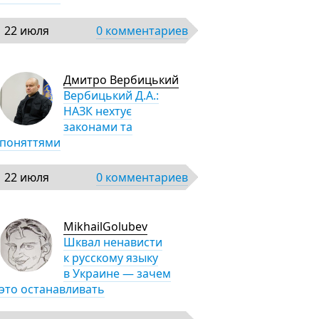
22 июля
0 комментариев
Дмитро Вербицький
Вербицький Д.А.:
НАЗК нехтує
законами та
поняттями
22 июля
0 комментариев
MikhailGolubev
Шквал ненависти
к русскому языку
в Украине — зачем
это останавливать