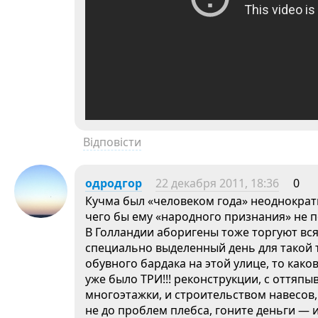
Відповісти
одродгор
22 декабря 2011, 18:36
0
Кучма был «человеком года» неоднократн
чего бы ему «народного признания» не 
В Голландии аборигены тоже торгуют вся
специально выделенный день для такой 
обувного бардака на этой улице, то како
уже было ТРИ!!! реконструкции, с оттяп
многоэтажки, и строительством навесов
не до проблем плебса, гоните деньги — 