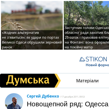
Заступник голови Одесько
«Жодних альтернатив
обласної ради захопив бл
не з'явиться»: як удари по портах
25 соток і приховав елітн
Великої Одеси обрушили зерновий
на Фонтані: вона оформл
ринок
на покійну матір
Матеріали
Сергей Дубенко
/ 17 декабря 2011, 09:53
Новощепной ряд: Одесса