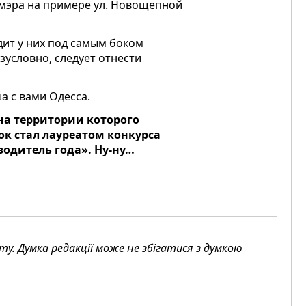
 мэра на примере ул. Новощепной
одит у них под самым боком
зусловно, следует отнести
а с вами Одесса.
 на территории которого
к стал лауреатом конкурса
водитель года». Ну-ну…
. Думка редакції може не збігатися з думкою