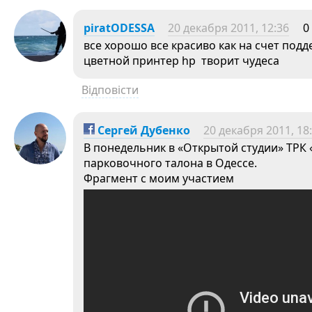
piratODESSA
20 декабря 2011, 12:36
0
все хорошо все красиво как на счет подд
цветной принтер hp творит чудеса
Відповісти
Сергей Дубенко
20 декабря 2011, 18
В понедельник в «Открытой студии» ТРК
парковочного талона в Одессе.
Фрагмент с моим участием