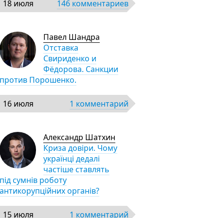
18 июля
146 комментариев
Павел Шандра
Отставка
Свириденко и
Фёдорова. Санкции
против Порошенко.
16 июля
1 комментарий
Александр Шатхин
Криза довіри. Чому
українці дедалі
частіше ставлять
під сумнів роботу
антикорупційних органів?
15 июля
1 комментарий