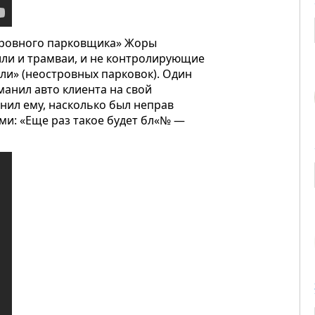
тровного парковщика» Жоры
ли и трамваи, и не контролирующие
мли» (неостровных парковок). Один
манил авто клиента на свой
нил ему, насколько был неправ
ми: «Еще раз такое будет бл«№ —