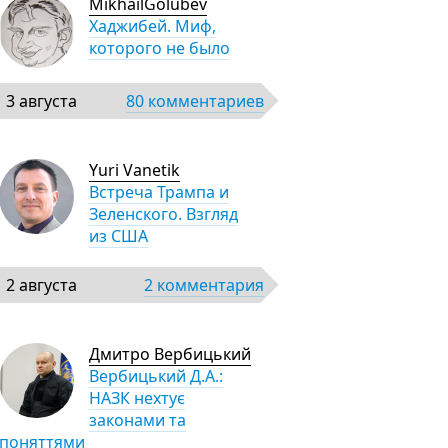
MikhailGolubev
Хаджибей. Миф,
которого не было
3 августа
80 комментариев
Yuri Vanetik
Встреча Трампа и
Зеленского. Взгляд
из США
2 августа
2 комментария
Дмитро Вербицький
Вербицький Д.А.:
НАЗК нехтує
законами та
поняттями