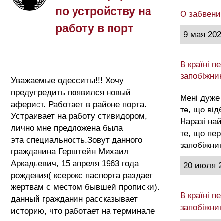
по устройству на
О забвени
работу в порт
9 мая 20
В країні 
запобіжни
Уважаемые одесситы!!! Хочу
предупредить появился новый
Мені дуже
аферист. Работает в районе порта.
те, що від
Устраивает на работу стивидором,
Наразі на
лично мне предложена была
те, що пе
эта специальность.Зовут данного
запобіжни
гражданина Герштейн Михаил
Аркадьевич, 15 апреля 1963 года
20 июля 
рождения( ксерокс паспорта раздает
жертвам с местом бывшей прописки).
В країні 
данный гражданин рассказывает
запобіжни
историю, что работает на терминале