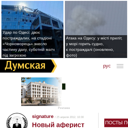
Удар по Одесі: двоє
постраждалих, на стадіоні
Атака на Одесу: у місті приліт,
«Чорноморець» знесло
у морі горить судно,
частину даху, суботній матч
є постраждалі (оновлено,
під загрозою
фото)
рус
Реклама
signature
/ 25 апреля 2012, 10:30
ПОСТЫ П
Новый аферист