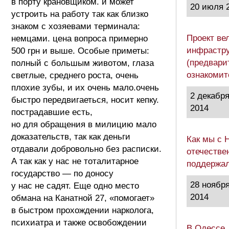
в порту крановщиком. и может
20 июля 
устроить на работу так как близко
знаком с хозяевами терминала:
Проект ве
немцами. цена вопроса примерно
инфрастру
500 грн и выше. Особые приметы:
(предвари
полный с большым животом, глаза
ознакоми
светлые, среднего роста, очень
плохие зубы, и их очень мало.очень
2 декабр
быстро передвигаеться, носит кепку.
2014
пострадавшие есть,
но для обращения в милицию мало
доказательств, так как деньги
Как мы с 
отдавали добровольно без расписки.
отечестве
А так как у нас не тоталитарное
поддержа
государство — по доносу
28 ноябр
у нас не садят. Еще одно место
2014
обмана на Канатной 27, «помогает»
в быстром прохождении нарколога,
психиатра и также освобождении
В Одессе,