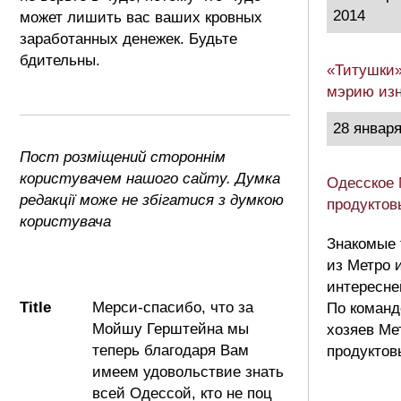
2014
может лишить вас ваших кровных
заработанных денежек. Будьте
бдительны.
«Титушки»
мэрию изн
28 января
Пост розміщений стороннім
користувачем нашого сайту. Думка
Одесское 
редакції може не збігатися з думкою
продуктов
користувача
Знакомые 
из Метро 
интересне
Title
Мерси-спасибо, что за
По команд
Мойшу Герштейна мы
хозяев Ме
теперь благодаря Вам
продуктов
имеем удовольствие знать
всей Одессой, кто не поц