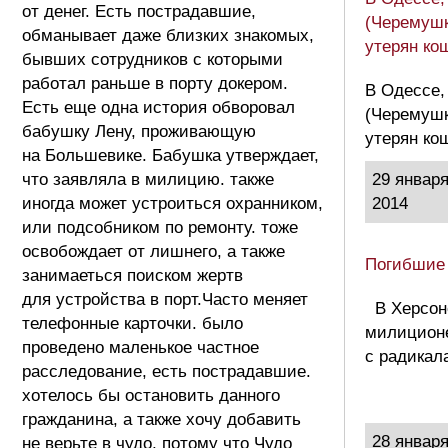
от денег. Есть пострадавшие,
(Черемушк
обманывает даже близких знакомых,
утерян ко
бывших сотрудников с которыми
работал раньше в порту докером.
В Одессе,
Есть еще одна история обворовал
(Черемушк
бабушку Лену, проживающую
утерян ко
на Большевике. Бабушка утверждает,
что заявляла в милицию. также
29 январ
иногда может устроиться охранником,
2014
или подсобником по ремонту. тоже
освобождает от лишнего, а также
Погибшие
занимаеться поиском жертв
для устройства в порт.Часто меняет
В Херсон
телефонные карточки. было
милиционе
проведено маленькое частное
с радикал
расследование, есть пострадавшие.
хотелось бы остановить данного
гражданина, а также хочу добавить
28 январ
не верьте в чудо, потому что Чудо