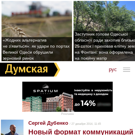
Заступник голови Одеської
«Жодних альтернатив
обласної ради захопив близьк
не з'явиться»: як удари по портах
25 соток і приховав елітну зе
Великої Одеси обрушили
на Фонтані: вона оформлена
зерновий ринок
на покійну матір
рус
Реклама
Сергей Дубенко
/ 27 декабря 2014, 11:45
Новый формат коммуникаций