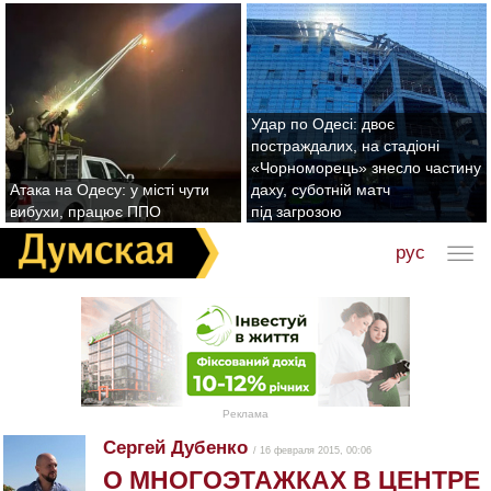
Удар по Одесі: двоє
постраждалих, на стадіоні
«Чорноморець» знесло частину
Атака на Одесу: у місті чути
даху, суботній матч
вибухи, працює ППО
під загрозою
рус
Реклама
Сергей Дубенко
/ 16 февраля 2015, 00:06
О МНОГОЭТАЖКАХ В ЦЕНТРЕ