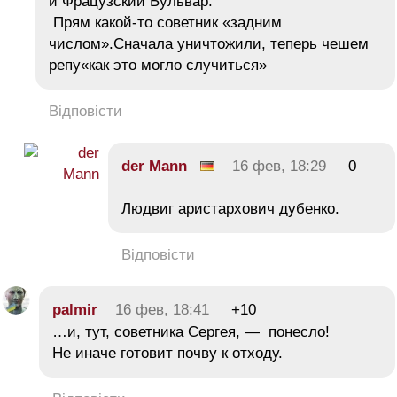
и Фрацузский Бульвар.
Прям какой-то советник «задним
числом».Сначала уничтожили, теперь чешем
репу«как это могло случиться»
Відповісти
der Mann
16 фев, 18:29
0
Людвиг аристархович дубенко.
Відповісти
palmir
16 фев, 18:41
+10
…и, тут, советника Сергея, — понесло!
Не иначе готовит почву к отходу.