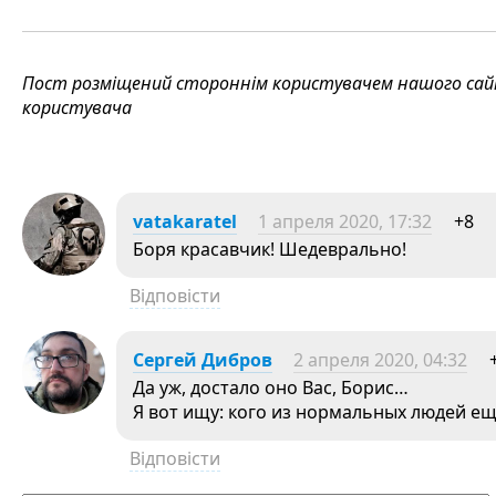
Пост розміщений стороннім користувачем нашого сайту
користувача
vatakaratel
1 апреля 2020, 17:32
+8
Боря красавчик! Шедеврально!
Відповісти
Сергей Дибров
2 апреля 2020, 04:32
Да уж, достало оно Вас, Борис…
Я вот ищу: кого из нормальных людей ещ
Відповісти