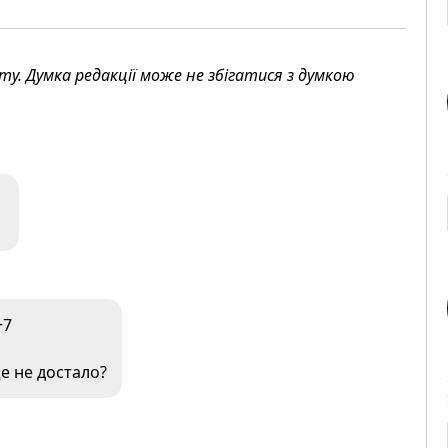
. Думка редакції може не збігатися з думкою
+7
е не достало?