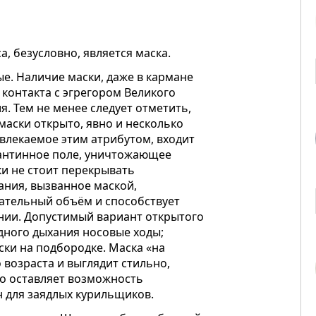
 безусловно, является маска.
е. Наличие маски, даже в кармане
 контакта с эгрегором Великого
. Тем не менее следует отметить,
аски открыто, явно и несколько
влекаемое этим атрибутом, входит
рантинное поле, уничтожающее
и не стоит перекрывать
ания, вызванное маской,
ательный объём и способствует
нии. Допустимый вариант открытого
дного дыхания носовые ходы;
ки на подбородке. Маска «на
возраста и выглядит стильно,
ко оставляет возможность
н для заядлых курильщиков.