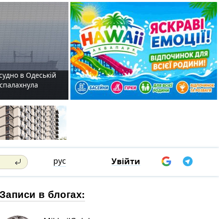
судно в Одеській
і спалахнула
рус
Увійти
Записи в блогах: