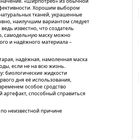
значение. «Ширпотреб» из обычной
ффективности. Хорошим выбором
 натуральных тканей, украшенные
ловно, наилучшим вариантом следует
ведь известно, что создатель
го, самодельную маску можно
ого и надёжного материала –
старая, надёжная, намоленная маска
ды, если не на всю жизнь.
ку: биологические жидкости
рвого дня её использования,
 временем особое сродство
й артефакт, способный справиться
 по неизвестной причине