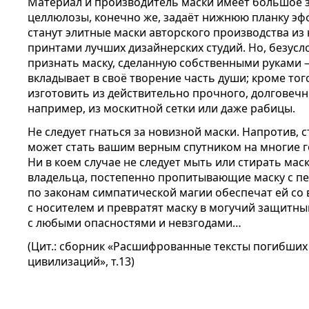
Материал и производитель маски имеет большое 
целлюлозы, конечно же, задаёт нижнюю планку э
станут элитные маски авторского производства из
принтами лучших дизайнерских студий. Но, безус
признать маску, сделанную собственными руками – 
вкладывает в своё творение часть души; кроме то
изготовить из действительно прочного, долговечн
например, из москитной сетки или даже рабицы.
Не следует гнаться за новизной маски. Напротив, 
может стать вашим верным спутником на многие го
Ни в коем случае не следует мыть или стирать мас
владельца, постепенно пропитывающие маску с пе
по законам симпатической магии обеспечат ей со
с носителем и превратят маску в могучий защитны
с любыми опасностями и невзгодами…
(Цит.: сборник «Расшифрованные тексты погибших
цивилизаций», т.13)