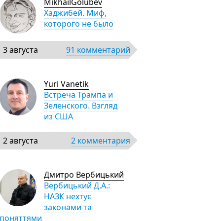
MikhailGolubev
Хаджибей. Миф,
которого не было
3 августа
91 комментарий
Yuri Vanetik
Встреча Трампа и
Зеленского. Взгляд
из США
2 августа
2 комментария
Дмитро Вербицький
Вербицький Д.А.:
НАЗК нехтує
законами та
поняттями