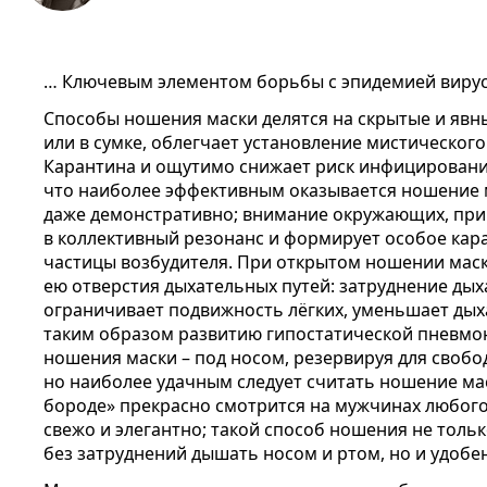
… Ключевым элементом борьбы с эпидемией вируса,
Способы ношения маски делятся на скрытые и явны
или в сумке, облегчает установление мистического
Карантина и ощутимо снижает риск инфицирования
что наиболее эффективным оказывается ношение м
даже демонстративно; внимание окружающих, при
в коллективный резонанс и формирует особое ка
частицы возбудителя. При открытом ношении маск
ею отверстия дыхательных путей: затруднение дых
ограничивает подвижность лёгких, уменьшает дых
таким образом развитию гипостатической пневмо
ношения маски – под носом, резервируя для свобо
но наиболее удачным следует считать ношение мас
бороде» прекрасно смотрится на мужчинах любого 
свежо и элегантно; такой способ ношения не толь
без затруднений дышать носом и ртом, но и удобе