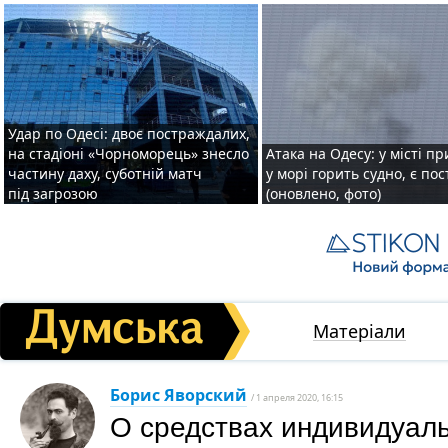
Удар по Одесі: двоє постраждалих,
на стадіоні «Чорноморець» знесло
Атака на Одесу: у місті пр
частину даху, суботній матч
у морі горить судно, є по
під загрозою
(оновлено, фото)
Матеріали
Борис Яворский
/ 1 апреля 2020, 16:15
О средствах индивидуал