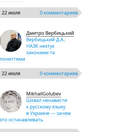
22 июля
0 комментариев
Дмитро Вербицький
Вербицький Д.А.:
НАЗК нехтує
законами та
поняттями
22 июля
0 комментариев
MikhailGolubev
Шквал ненависти
к русскому языку
в Украине — зачем
это останавливать