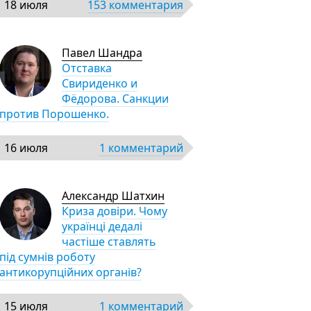
18 июля
153 комментария
Павел Шандра
Отставка
Свириденко и
Фёдорова. Санкции
против Порошенко.
16 июля
1 комментарий
Александр Шатхин
Криза довіри. Чому
українці дедалі
частіше ставлять
під сумнів роботу
антикорупційних органів?
15 июля
1 комментарий