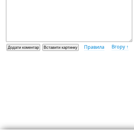
Вгору ↑
Правила