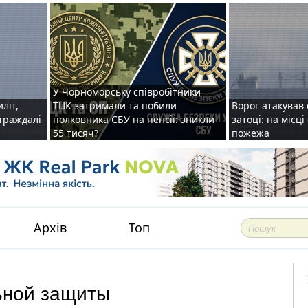
У Чорноморську співробітники
иліт,
ТЦК затримали та побили
Ворог атакував 
страждалі
полковника СБУ на пенсії: зникли
затоці: на місц
55 тисяч?
пожежа
Архів
Топ
ьной защиты