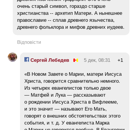
очень старый символ, гораздо старше
христианства -- архетип Матери. А нынешнее
православие -- сплав древнего язычества,
древнего фольклора и мифов древних иудеев.
Відповісти
Сергей Лебедев
5 дек, 08:31
+1
«В Новом Завете о Марии, матери Иисуса
Христа, говорится сравнительно немного.
Из четырех евангелистов только двое
— Матфей и Лука — рассказывают
о рождении Иисуса Христа в Вифлееме,
и это значит — называют Его Мать,
говорят о внешних обстоятельствах этого
события, и т. д. У евангелиста Марка
о Марии не говорится вообще- В Евангелии