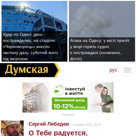
Удар по Одесі: двоє
постраждалих, на стадіоні
Атака на Одесу: у місті приліт,
«Чорноморець» знесло
у морі горить судно,
частину даху, суботній матч
є постраждалі (оновлено,
під загрозою
фото)
рус
Реклама
Сергей Лебедев
/ 4 декабря 2013, 15:19
О Тебе радуется,