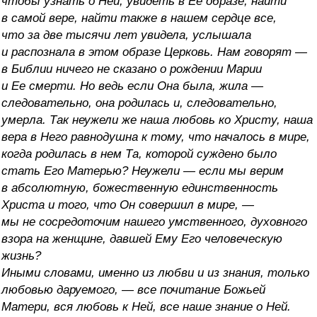
чтобы узнать о Ней, увидеть в Ее образе, найти
в самой вере, найти также в нашем сердце все,
что за две тысячи лет увидела, услышала
и распознала в этом образе Церковь. Нам говорят —
в Библии ничего не сказано о рождении Марии
и Ее смерти. Но ведь если Она была, жила —
следовательно, она родилась и, следовательно,
умерла. Так неужели же наша любовь ко Христу, наша
вера в Него равнодушна к тому, что началось в мире,
когда родилась в нем Та, которой суждено было
стать Его Матерью? Неужели — если мы верим
в абсолютную, божественную единственность
Христа и того, что Он совершил в мире, —
мы не сосредоточим нашего умственного, духовного
взора на женщине, давшей Ему Его человеческую
жизнь?
Иными словами, именно из любви и из знания, только
любовью даруемого, — все почитание Божьей
Матери, вся любовь к Ней, все наше знание о Ней.