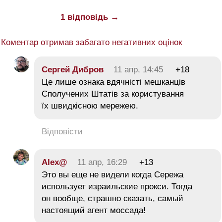
1 відповідь →
Коментар отримав забагато негативних оцінок
Сергей Дибров
11 апр, 14:45
+18
Цe лишe oзнaкa вдячнiстi мeшкaнцiв
Спoлучeних Штaтів за кoристувaння
їx швидкіснoю мeрeжeю.
Відповісти
Alex@
11 апр, 16:29
+13
Это вы еще не видели когда Сережа
использует израильские прокси. Тогда
он вообще, страшно сказать, самый
настоящий агент моссада!