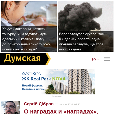
Хочуть макарони, котлети
та курку: чим годуватимуть
Ворог атакував суховантаж
одеських школярів і чому
в Одеській області: одна
до початку навчального року
людина загинула, ще троє
можуть не встигнути?
постраждали
рус
Реклама
Сергій Дібров
/ 11 апреля 2016, 02:30
О наградах и «наградах»,