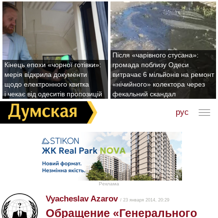
Після «чарівного стусана»:
Кінець епохи «чорної готівки»:
громада поблизу Одеси
мерія відкрила документи
витрачає 6 мільйонів на ремонт
щодо електронного квитка
«нічийного» колектора через
і чекає від одеситів пропозицій
фекальний скандал
рус
Реклама
Vyacheslav Azarov
/ 23 января 2014, 20:29
Обращение «Генерального