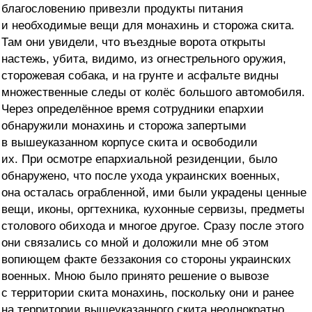
благословению привезли продукты питания
и необходимые вещи для монахинь и сторожа скита.
Там они увидели, что въездные ворота открыты
настежь, убита, видимо, из огнестрельного оружия,
сторожевая собака, и на грунте и асфальте видны
множественные следы от колёс большого автомобиля.
Через определённое время сотрудники епархии
обнаружили монахинь и сторожа запертыми
в вышеуказанном корпусе скита и освободили
их. При осмотре епархиальной резиденции, было
обнаружено, что после ухода украинских военных,
она осталась ограбленной, ими были украдены ценные
вещи, иконы, оргтехника, кухонные сервизы, предметы
столового обихода и многое другое. Сразу после этого
они связались со мной и доложили мне об этом
вопиющем факте беззакония со стороны украинских
военных. Мною было принято решение о вывозе
с территории скита монахинь, поскольку они и ранее
на территории вышеуказанного скита неоднократно