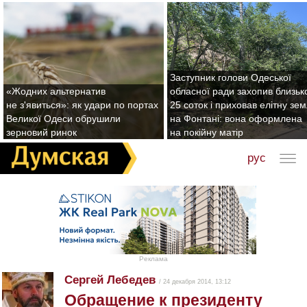
Заступник голови Одеської
«Жодних альтернатив
обласної ради захопив близьк
не з'явиться»: як удари по портах
25 соток і приховав елітну зе
Великої Одеси обрушили
на Фонтані: вона оформлена
зерновий ринок
на покійну матір
рус
Реклама
Сергей Лебедев
/ 24 декабря 2014, 13:12
Обращение к президенту