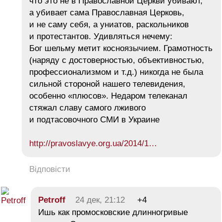
что это не в Православной Церкви убивают,
а убивает сама Православная Церковь,
и не саму себя, а униатов, раскольников
и протестантов. Удивляться нечему:
Бог шельму метит косноязычием. Грамотность
(наряду с достоверностью, объективностью,
профессионализмом и т.д.) никогда не была
сильной стороной нашего телевидения,
особенно «плюсов». Недаром телеканал
стяжал славу самого лживого
и подтасовочного СМИ в Украине
http://pravoslavye.org.ua/2014/1…
Відповісти
Petroff
24 дек, 21:12
+4
Ишь как промосковские длинногривые