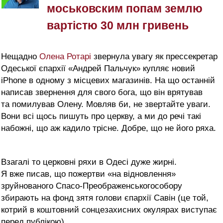
моськовским попам землю
вартістю 30 млн гривень
Нещадно
Олена Ротарі
звернула увагу як прессекретар
Одеської єпархії «Андрей Пальчук» купляє новий
iPhone в одному з місцевих магазинів. На що останній
написав звернення для свого бога, що він врятував
та помилував Олену. Мовляв би, не звертайте уваги.
Вони всі щось пишуть про церкву, а ми до речі такі
набожні, що аж кадило трісне. Добре, що не його ряха.
Взагалі то церковні ряхи в Одесі дуже жирні.
Я вже писав, що пожертви «на відновлення»
зруйнованого Спасо-Преображенськогособору
збирають на фонд зятя голови єпархії Савін (це той,
котрий в коштовний сонцезахисних окулярах виступає
перед публікою).