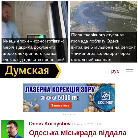
Після «чарівного стусана»:
Кінець епохи «чорної готівки»:
громада поблизу Одеси
мерія відкрила документи
витрачає 6 мільйонів на ремонт
щодо електронного квитка
«нічийного» колектора через
і чекає від одеситів пропозицій
фекальний скандал
рус
Реклама
Denis Kornyshev
/ 8 августа 2023, 17:55
Одеська міськрада віддала