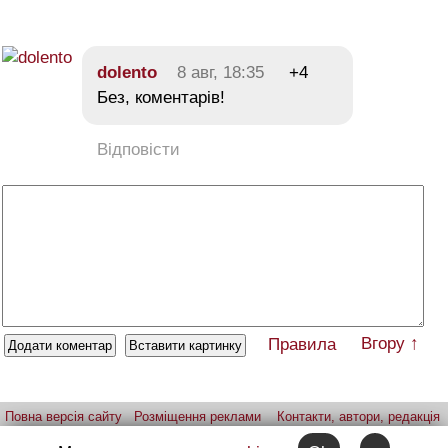
dolento
8 авг, 18:35
+4
Без, коментарів!
Відповісти
Вгору ↑
Правила
Повна версія сайту
Розміщення реклами
Контакти, автори, редакція
Telegram-канал
Застосунок:
iPhone
Android