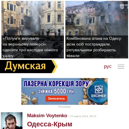
«Полум'я вирувало
Комбінована атака на Одесу:
на верхньому поверсі»:
вісім осіб постраждали,
одесити про наслідки нічного
рятувальники розбирають
удару
завали
рус
Реклама
Maksim Voytenko
/ 15 марта 2014, 09:15
Одесса-Крым