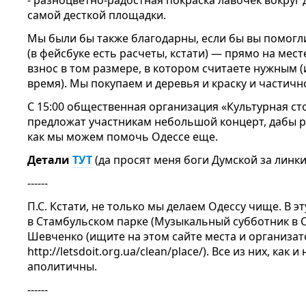
- разноцветно-радостная покраска лавочек вокруг
самой десткой площадки.
Мы были бы также благодарны, если бы вы помогл
(в фейсбуке есть расчеты, кстати) — прямо на ме
взнос в том размере, в котором считаете нужным (
время). Мы покупаем и деревья и краску и частичн
С 15:00 общественная организация «Культурная ст
предложат участникам небольшой концерт, дабы р
как мы можем помочь Одессе еще.
Детали
ТУТ
(да просят меня боги Думской за линки
------
П.С. Кстати, не только мы делаем Одессу чище. В э
в Стамбульском парке (Музыкальный субботник в С
Шевченко (ищите на этом сайте места и организа
http://letsdoit.org.ua/clean/place/). Все из них, ка
аполитичны.
------