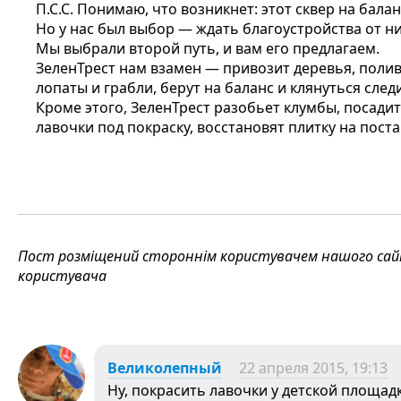
П.С.С. Понимаю, что возникнет: этот сквер на бала
Но у нас был выбор — ждать благоустройства от ни
Мы выбрали второй путь, и вам его предлагаем.
ЗеленТрест нам взамен — привозит деревья, пол
лопаты и грабли, берут на баланс и клянуться след
Кроме этого, ЗеленТрест разобьет клумбы, посади
лавочки под покраску, восстановят плитку на пост
Пост розміщений стороннім користувачем нашого сайту
користувача
Великолепный
22 апреля 2015, 19:13
Ну, покрасить лавочки у детской площад