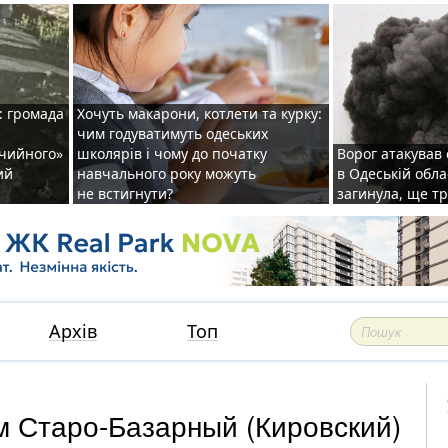
: громада
Хочуть макарони, котлети та курку:
чим годуватимуть одеських
ічийного»
школярів і чому до початку
Ворог атакував
ий
навчального року можуть
в Одеській обла
не встигнути?
загинула, ще т
Архів
Топ
м Старо-Базарный (Кировский)