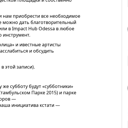
 десткой площадки и собственно
и нам приобрести все необходимое
сте можно дать благотворительный
или в Impact Hub Odessa в любое
о инструмент.
олица» и ивестные артисты
асслабиться и обсудить
 в этой записи).
ту же субботу будут «субботники»
тамбульском Парке 2015) и парке
торов —
к и наша инициатива кстати —