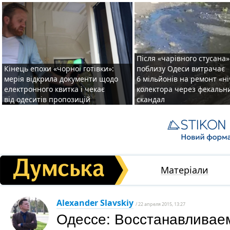
Після «чарівного стусана»
Кінець епохи «чорної готівки»:
поблизу Одеси витрачає
мерія відкрила документи щодо
6 мільйонів на ремонт «н
електронного квитка і чекає
колектора через фекальн
від одеситів пропозицій
скандал
Матеріали
Alexander Slavskiy
/ 22 апреля 2015, 13:27
Одессе: Восстанавливае