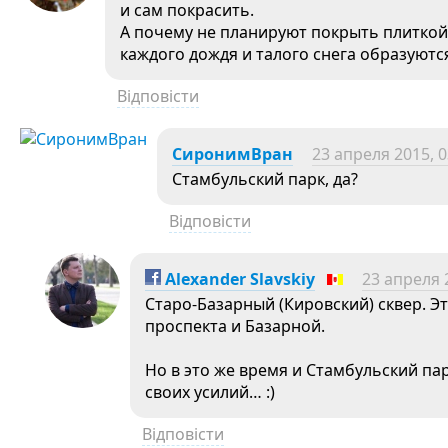
и сам покрасить.
А почему не планируют покрыть плиткой
каждого дождя и талого снега образуютс
Відповісти
СиронимВран
23 апреля 2015, 0
Стамбульский парк, да?
Відповісти
Alexander Slavskiy
23 апреля 
Старо-Базарный (Кировский) сквер. Э
проспекта и Базарной.
Но в это же время и Стамбульский п
своих усилий… :)
Відповісти