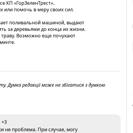
нсе КП «ГорЗеленТрест».
х или помочь в меру своих сил.
ивает поливальной машиной, выдают
ить за деревьями до конца их жизни.
т траву. Возможно еще почухают
аменте.
. Думка редакції може не збігатися з думкою
+3
ки не проблема. При случае, могу