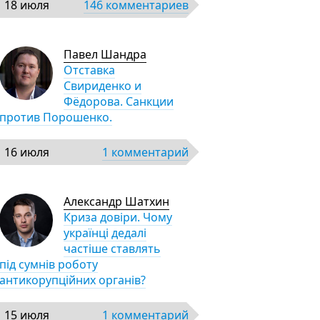
18 июля
146 комментариев
Павел Шандра
Отставка
Свириденко и
Фёдорова. Санкции
против Порошенко.
16 июля
1 комментарий
Александр Шатхин
Криза довіри. Чому
українці дедалі
частіше ставлять
під сумнів роботу
антикорупційних органів?
15 июля
1 комментарий