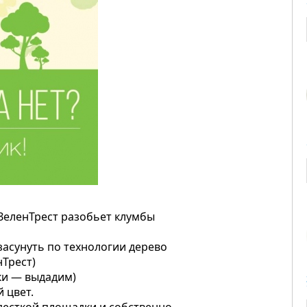
 ЗеленТрест разобьет клумбы
 засунуть по технологии дерево
нТрест)
ки — выдадим)
 цвет.