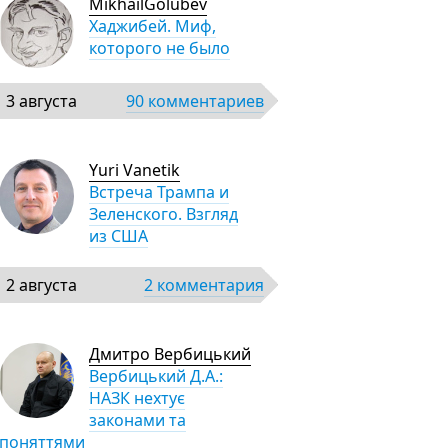
MikhailGolubev
Хаджибей. Миф,
которого не было
3 августа
90 комментариев
Yuri Vanetik
Встреча Трампа и
Зеленского. Взгляд
из США
2 августа
2 комментария
Дмитро Вербицький
Вербицький Д.А.:
НАЗК нехтує
законами та
поняттями