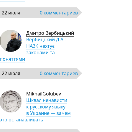
22 июля
0 комментариев
Дмитро Вербицький
Вербицький Д.А.:
НАЗК нехтує
законами та
поняттями
22 июля
0 комментариев
MikhailGolubev
Шквал ненависти
к русскому языку
в Украине — зачем
это останавливать