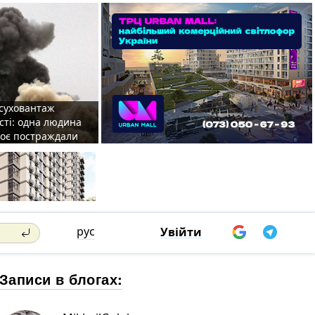
 суховантаж
сті: одна людина
роє постраждали
рус
Увійти
Записи в блогах: