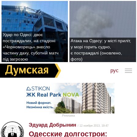
Удар по Одесі: двоє
постраждалих, на стадіоні
Атака на Одесу: у місті приліт,
«Чорноморець» знесло
у морі горить судно,
частину даху, суботній матч
є постраждалі (оновлено,
під загрозою
фото)
рус
Реклама
Эдуард Добрынин
/ 12 ноября 2013, 19:47
Одесские долгострои: