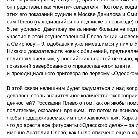
он представил как «почти» свидетеля. Поэтому, когда
этих его показаний судили в Москве Данилова и Сми
сам Плево (находившийся на подписке о невыезде)
5 лет условно. Данилову же за никем больше не под
участие в этой осуществленной Плево акции «навеси
а Смирнову – 9, вдобавок к уже имевшимся у них в У
Никаких доказательств новых обвинений, предъявл
политзаключенным, у российских властей не было, к
показаний завербованного «православного» агента
и преюдициального приговора по первому «Одесском
В этой связи нелишним будет задуматься и над вопр
девалось столь значительное количество экспропри
ценностей? Россказни Плево о том, как он якобы пом
политзекам, оказались враньем, что потом выяснило
якобы поддерживаемых им полизаключенных. Характ
что до ареста все фигуранты «Одесского дела» – за
именно Анатолия Плево, как было отмечено еще в хо