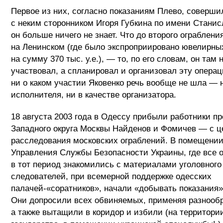
Первое из них, согласно показаниям Плево, соверши
с неким сторонником Игоря Губкина по имени Станис
он больше ничего не знает. Что до второго ограблени
на Ленинском (где было экспроприировано ювелирны
на сумму 370 тыс. у.е.), — то, по его словам, он там 
участвовал, а спланировал и организовал эту опера
ни о каком участии Яковенко речь вообще не шла — н
исполнителя, ни в качестве организатора.
18 августа 2003 года в Одессу прибыли работники п
Западного округа Москвы Найденов и Фомичев — с 
расследования московских ограблений. В помещении
Управления Службы Безопасности Украины, где все
в тот период знакомились с материалами уголовного 
следователей, при всемерной поддержке одесских
палачей-«соратников», начали «добывать показания»
Они допросили всех обвиняемых, применяя разнообр
а также вытащили в коридор и избили (на территори