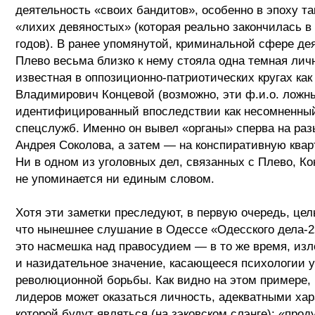
деятельность «своих бандитов», особенно в эпоху т
«лихих девяностых» (которая реально закончилась в
годов). В ранее упомянутой, криминальной сфере де
Плево весьма близко к нему стояла одна темная лич
известная в оппозиционно-патриотических кругах как
Владимирович Концевой (возможно, эти ф.и.о. ложн
идентифицированный впоследствии как несомненный
спецслужб. Именно он вывел «органы» сперва на ра
Андрея Соколова, а затем — на конспиративную квар
Ни в одном из уголовных дел, связанных с Плево, К
не упоминается ни единым словом.
Хотя эти заметки преследуют, в первую очередь, цел
что нынешнее слушание в Одессе «Одесского дела-
это насмешка над правосудием — в то же время, из
и назидательное значение, касающееся психологии 
революционной борьбы. Как видно на этом примере, 
лидеров может оказаться личность, адекватными ха
которой будут являться (на зэковском слэнге): «про