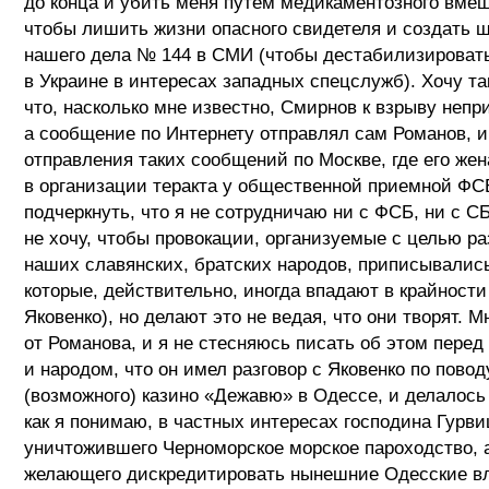
до конца и убить меня путем медикаментозного вме
чтобы лишить жизни опасного свидетеля и создать 
нашего дела № 144 в СМИ (чтобы дестабилизироват
в Украине в интересах западных спецслужб). Хочу та
что, насколько мне известно, Смирнов к взрыву непр
а сообщение по Интернету отправлял сам Романов,
отправления таких сообщений по Москве, где его же
в организации теракта у общественной приемной ФС
подчеркнуть, что я не сотрудничаю ни с ФСБ, ни с СБ
не хочу, чтобы провокации, организуемые с целью р
наших славянских, братских народов, приписывалис
которые, действительно, иногда впадают в крайности
Яковенко), но делают это не ведая, что они творят. М
от Романова, и я не стесняюсь писать об этом перед
и народом, что он имел разговор с Яковенко по пово
(возможного) казино «Дежавю» в Одессе, и делалось 
как я понимаю, в частных интересах господина Гурви
уничтожившего Черноморское морское пароходство, 
желающего дискредитировать нынешние Одесские вл