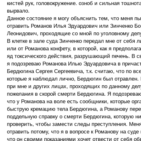
кистей рук, головокружение. озноб и сильная тошнот
вырвало.
Данное состояние я могу объяснить тем, что меня п
отравить Романов Илья Эдуардович или Зинченко Бо
Леонидович, проходящие со мной по уголовному дел
В клетке в зале суда Зинченко передал мне от себя л
или от Романова конфету, в которой, как я предполаг
яд токсического действия, разрушающий печень. В с
я подозреваю Романова Илью Эдуардовича в причаст
Бердюгина Сергея Сергеевича, т.к. считаю, что по вс
которые я наблюдал лично, Бердюгин был отравлен.
при мне и других лицах, проходящих по данному дел
пожелания в скорой смерти Бердюгина. Я подозрева
что у Романова на воле есть сообщники, которые ор
быструю кремацию тела Бердюгина, а Романову пер
поддельную справку о смерти Бердюгина, которую ни
проверить, чтобы замести следы преступления. Мен
отравить потому, что я в вопросе к Романову на суде
что он своими показаниями хочет отвести от себя о