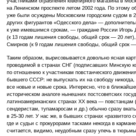
участниками ограбления ювелирного магазина в Мос
на Ленинском проспекте летом 2002 года. По этому 
уже были осуждены Московским городским судом в 2
других фигурантов «Одесского дела» — дополнитель
к уже имевшимся срокам, — граждане России Игорь
(к 13 годам лишения свободы, общий срок — 20 лет),
Смирнов (к 9 годам лишения свободы, общий срок — 
Таким образом, вырисовывается довольно ясная карт
проводимой в странах СНГ (подписавших Минскую к
по отношению к участникам повстанческого движения
бывшего СССР: не выпускать их на свободу никогда,
все новые и новые срока. Интересно, что в ближайш
историческом аналоге нынешних постсоветских госу
латиноамериканских странах XX века — повстанцам 
сендеристам, тупамаросам и др.) обычно сразу вкат
в 25-30 лет. У нас же, в бывших странах «развитого
где и судьи с прокурорами тасками некогда в карман
считается, видимо, неудобным сразу упечь в тюрьм