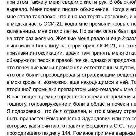
при этом также у меня сводило кисти рук. В обыскно
вырвало. Меня повели писать объяснение. Когда я ег
мне стало так плохо, что я начал терять сознание, и
в медсанчасть ОСИ-21. когда мне промыли кровь с 
капельницы, мне стало легче. Но затем опять был п
на этот раз желчью. Желчью меня рвало и еще 2 раза
вывозили в больницу за территорию ОСИ-21, но, хо
признаки интоксикации, врачи там принять меня отка
обнаружили песок в правой почке, однако я продолжа
что почечные камни произошли естественным путем,
что они были спровоцированы отравляющим вещест
в мою кровь и, возможно, еще находящимся в ней. Т
вторичной промывки препаратом «нео-гемадес» мне с
В настоящее время я продолжаю время от времени 
тошноту, головокружение и боли в области почек и п
Я подозреваю, что был отравлен, и что к моему отр
быть причастен Романов Илья Эдуардович или его с
которые, как я считаю, отравили Бердюгина С.С., так
проходившего по делу 144. Романов при мне выража