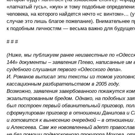
«лапчатый гусь», «жук» и тому подобные определени
человека, на которого найдется нечто «с винтом»… (
случае это лишь благое пожелание). Внимательнее 
к подобным личностям — весьма важно для будущег
# # #
(Ниже, мы публикуем ранее неизвестные по «Одесс
144» документы – заявления Плево, написанные им 
судебного слушания первого «Одесского дела».
И. Романов выписал эти тексты из томов уголовно
кассационным разбирательством в 2005 году.
Возможно, заявления завербованного покажутся ко
экзальтированным бредом. Однако, на подобных за
был построен первый обвинительный приговор, по
сформулирован приговор в отношении Данилова и С
и готовится к вынесению очередной – в отношении
и Алексеева. Сам же новоявленный адепт православ
не без помощи подмосковного прокурора Мохова, от