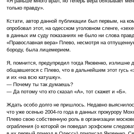
«Я раньше много врал, но теперь вера обязывает мен
только правду».
Кстати, автор данной публикации был первым, на ко
опробовал этот, на одесском уголовном сленге, «зехе
в данных им суду показаниях не было ни слова прав
«Православная вера» Плево, несмотря на отпущенн
бороду, была лицемерием.
Я, помнится, предупредил тогда Яковенко, излишне
общавшегося с Плево, что в дальнейшем этот гусь «
и их «на всю катушку».
— Почему ты так думаешь?
— Да потому что кто сказал «А», тот скажет и «Б».
Ждать особо долго не пришлось. Недавно выяснилос
что уже осенью 2004-го года в данных прокурору Мох
Плево свою собственную роль в организации москов
ограбления (о которой он поведал эрэфским следова
в их первый приезд в Одессу) приписал Яковенко. С