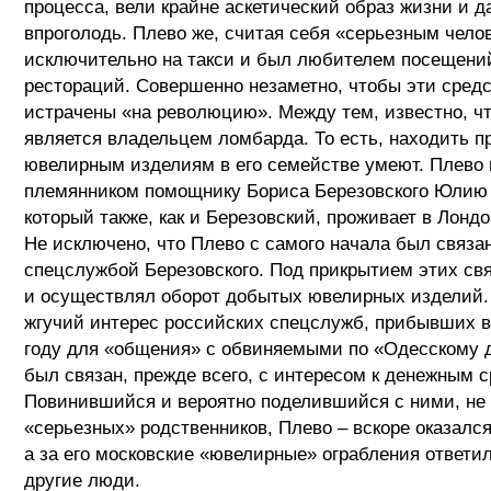
процесса, вели крайне аскетический образ жизни и 
впроголодь. Плево же, считая себя «серьезным чело
исключительно на такси и был любителем посещени
рестораций. Совершенно незаметно, чтобы эти сред
истрачены «на революцию». Между тем, известно, ч
является владельцем ломбарда. То есть, находить 
ювелирным изделиям в его семействе умеют. Плево
племянником помощнику Бориса Березовского Юлию 
который также, как и Березовский, проживает в Лондо
Не исключено, что Плево с самого начала был связан
спецслужбой Березовского. Под прикрытием этих св
и осуществлял оборот добытых ювелирных изделий. 
жгучий интерес российских спецслужб, прибывших в
году для «общения» с обвиняемыми по «Одесскому 
был связан, прежде всего, с интересом к денежным 
Повинившийся и вероятно поделившийся с ними, не
«серьезных» родственников, Плево – вскоре оказался
а за его московские «ювелирные» ограбления ответи
другие люди.