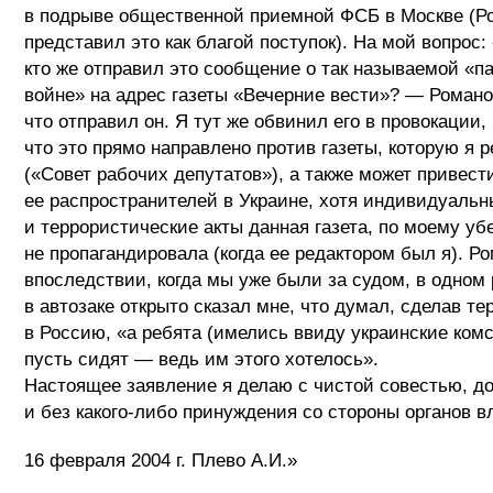
в подрыве общественной приемной ФСБ в Москве (Р
представил это как благой поступок). На мой вопрос:
кто же отправил это сообщение о так называемой «п
войне» на адрес газеты «Вечерние вести»? — Романо
что отправил он. Я тут же обвинил его в провокации, 
что это прямо направлено против газеты, которую я 
(«Совет рабочих депутатов»), а также может привест
ее распространителей в Украине, хотя индивидуальн
и террористические акты данная газета, по моему у
не пропагандировала (когда ее редактором был я). Р
впоследствии, когда мы уже были за судом, в одном 
в автозаке открыто сказал мне, что думал, сделав те
в Россию, «а ребята (имелись ввиду украинские ком
пусть сидят — ведь им этого хотелось».
Настоящее заявление я делаю с чистой совестью, д
и без какого-либо принуждения со стороны органов в
16 февраля 2004 г. Плево А.И.»