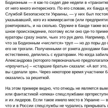
Бодионным — я как-то сидел две недели в «транзитке
от него много интересного. По его словам, их банда 
Службой Безопасности Украины, — у них был постоя
указывавший, кого из коммерсантов (или предприяти
рэкетировать, и на сколько. Оружие в банде также в
шное происхождение, поэтому если оно где-то прим
кураторы сразу знали, чьих это рук дело. Например,
что за Бодионным «числится» труп — но до поры до
его не трогали. Полученными от рэкета доходами ба
естественно, делились с кураторами. Но когда забил
Александрова (которого первоначально предполагало
«проучить») – «старшие братья» сказали: «А вот это,
вы сделали зря». Через некоторое время участники 
оказались за решеткой.
На этом примере видно, что отнюдь не является вы
или фантастикой «опека» спецслужбами оргпреступн
и их лидеров. Если такое имело место в Украине — в
что и в России спецслужбы не чурались прикрывать