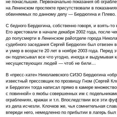
не понаслышке. Первоначально показания об ограбле
на Ленинском проспекте присутствовали в показаниях
обвиняемых по данному делу — Бердюгина и Плево.
С бедного Бердюгина, собственно говоря, и взять-то 
Его арестовали в начале декабря 2002 года, после че
до полусмерти в Ленинском райотделе города Никола
судебного заседания Сергей Бердюгин был отвезен 
и умер в возрасте 20 лет в ноябре 2003 года. Перед 
он подписывал все что угодно, иногда и выдумывая к
несуществующих людей — чтоб не били…
В «пресс-хате» Николаевского СИЗО Бердюгина «об
известный прессовщик по прозвищу Гном (Сергей Кло
и Бердюгин тогда написал прямо в камере множество
с повинной» о якобы совершенных им с подельникам
ограблениях, кражах и т.п. Впоследствии все эти ф
из дела исчезли. Клочков же, чья сомнительная слав
впереди него, немедленно по прибытии в лагерь был