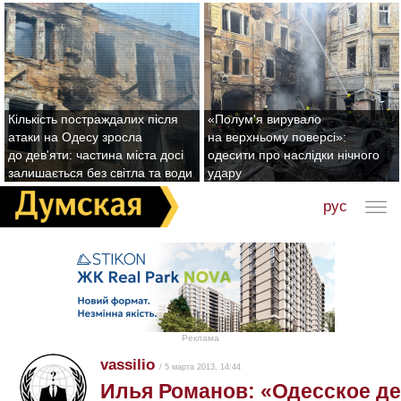
Кількість постраждалих після
«Полум'я вирувало
атаки на Одесу зросла
на верхньому поверсі»:
до дев'яти: частина міста досі
одесити про наслідки нічного
залишається без світла та води
удару
рус
Реклама
vassilio
/ 5 марта 2013, 14:44
Илья Романов: «Одесское де