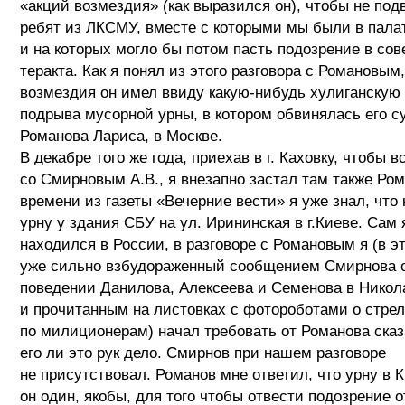
«акций возмездия» (как выразился он), чтобы не под
ребят из ЛКСМУ, вместе с которыми мы были в палат
и на которых могло бы потом пасть подозрение в со
теракта. Как я понял из этого разговора с Романовым
возмездия он имел ввиду какую-нибудь хулиганскую 
подрыва мусорной урны, в котором обвинялась его су
Романова Лариса, в Москве.
В декабре того же года, приехав в г. Каховку, чтобы в
со Смирновым А.В., я внезапно застал там также Ром
времени из газеты «Вечерние вести» я уже знал, что 
урну у здания СБУ на ул. Ирининская в г.Киеве. Сам 
находился в России, в разговоре с Романовым я (в э
уже сильно взбудораженный сообщением Смирнова 
поведении Данилова, Алексеева и Семенова в Никол
и прочитанным на листовках с фотороботами о стре
по милиционерам) начал требовать от Романова сказ
его ли это рук дело. Смирнов при нашем разговоре
не присутствовал. Романов мне ответил, что урну в 
он один, якобы, для того чтобы отвести подозрение 