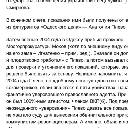
государства, в помещении украинской спецслужбы! )
Смирнова.
В конечном счете, показания ими были получены от 
из фигурантов «Одесского дела» — Анатолия Плево.
Затем осенью 2004 года в Одессу прибыл прокурор
Мосгорпрокуратуры Мохов (хотя по внешнему виду о
на его зама – Игнатенко – прим. ред.). Вначале он до
и плодотворно «работал» с Плево, а потом вызывал 
для проверки и уточнения его показаний, которые, ви
решено было взять за основу. Нелишне напомнить, ч
2004 года Плево, по «доброму совету» одного из сво
сокамерников, обвинявшегося в пяти убийствах, нач
фанатично уверовавшего православного адепта. При 
он был 100%-ным атеистом, членом ВКП(б). Под пре
неожиданного «уверования» Плево давать все показа
не хватало суду для вынесения обвинительного приг
коммунистам-революционерам. А именно, объяснялос