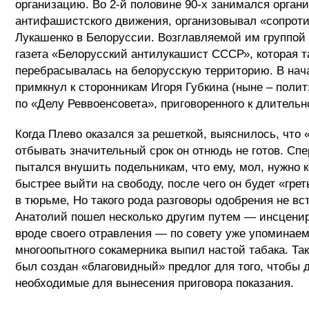
организацию. Во 2-й половине 90-х занимался орган
антифашистского движения, организовывал «сопрот
Лукашенко в Белоруссии. Возглавляемой им группой
газета «Белорусский антилукашист СССР», которая т
перебрасывалась на белорусскую территорию. В нач
примкнул к сторонникам Игоря Губкина (ныне – поли
по «Делу Реввоенсовета», приговоренного к длительн
Когда Плево оказался за решеткой, выяснилось, что 
отбывать значительный срок он отнюдь не готов. Сп
пытался внушить подельникам, что ему, мол, нужно 
быстрее выйти на свободу, после чего он будет «грет
в тюрьме, Но такого рода разговоры одобрения не вс
Анатолий пошел несколько другим путем — инсценир
вроде своего отравления — по совету уже упоминае
многоопытного сокамерника выпил настой табака. Та
был создан «благовидный» предлог для того, чтобы 
необходимые для вынесения приговора показания.