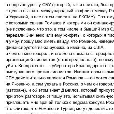
в подрыве урны у СБУ (который, как я считаю, был п
с целью вызвать международный конфликт между Р
и Украиной, а все потом списать на ЛКСМУ). Поэтом
с которыми связан Романов и которыми он финансир
(не исключено, что это, в том числе и бывший мэр О
передали Зинченко или ему конфеты, о которых я пи
я умру, прошу Вас иметь ввиду, что Романов, наверня
финансируется из-за рубежа, а именно, из США,
о чем он мне говорил, и его жена связана с террорис
организацией сионистов (я так предполагаю), почему
убить Кондратенко — губернатора Краснодарского кра
выступавшего против сионистов. Инициатором взрыв
СБУ действительно является Романов — он хотел св
на Яковенко, а сам уехать в Россию, о чем он говори
(автозаке), и об этом знает Данилов, который присут
при этом разговоре. Я пишу это, испытывая сильную
приглашать мне врачей только с ведома консула Рос
что считаю, что Романов и Гурвиц могут довести это