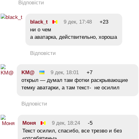
Відповісти
black_t
9 дек, 17:48
+23
ни о чем
а аватарка, действительно, хороша
Відповісти
KM@
9 дек, 18:01
+7
открыл — думал там фотки раскрывающие
темку аватарки, а там текст- не осилил
Відповісти
Moня
9 дек, 18:24
-5
Текст осилил, спасибо, все трезво и без
«отсебятины».