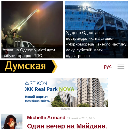
Удар по Одесі: двоє
постраждалих, на стадіоні
«Чорноморець» знесло частину
Атака на Одесу: у місті чути
даху, суботній матч
вибухи, працює ППО
під загрозою
рус
Реклама
Michelle Armand
/ 9 декабря 2013, 16:54
Один вечер на Майдане.