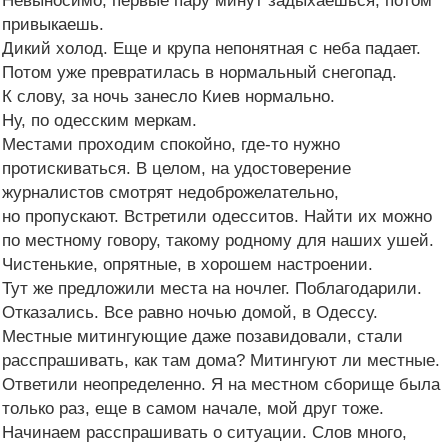
Невыносимо, первые пару минут задыхаешься, потом
привыкаешь.
Дикий холод. Еще и крупа непонятная с неба падает.
Потом уже превратилась в нормальный снегопад.
К слову, за ночь занесло Киев нормально.
Ну, по одесским меркам.
Местами проходим спокойно, где-то нужно
протискиваться. В целом, на удостоверение
журналистов смотрят недоброжелательно,
но пропускают. Встретили одесситов. Найти их можно
по местному говору, такому родному для наших ушей.
Чистенькие, опрятные, в хорошем настроении.
Тут же предложили места на ночлег. Поблагодарили.
Отказались. Все равно ночью домой, в Одессу.
Местные митингующие даже позавидовали, стали
расспрашивать, как там дома? Митингуют ли местные.
Ответили неопределенно. Я на местном сборище была
только раз, еще в самом начале, мой друг тоже.
Начинаем расспрашивать о ситуации. Слов много,