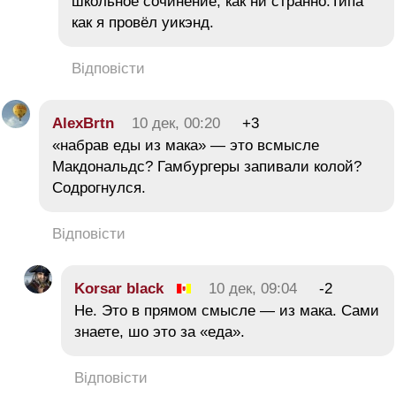
школьное сочинение, как ни странно.Типа
как я провёл уикэнд.
Відповісти
AlexBrtn
10 дек, 00:20
+3
«набрав еды из мака» — это всмысле
Макдональдс? Гамбургеры запивали колой?
Содрогнулся.
Відповісти
Korsar black
10 дек, 09:04
-2
Не. Это в прямом смысле — из мака. Сами
знаете, шо это за «еда».
Відповісти