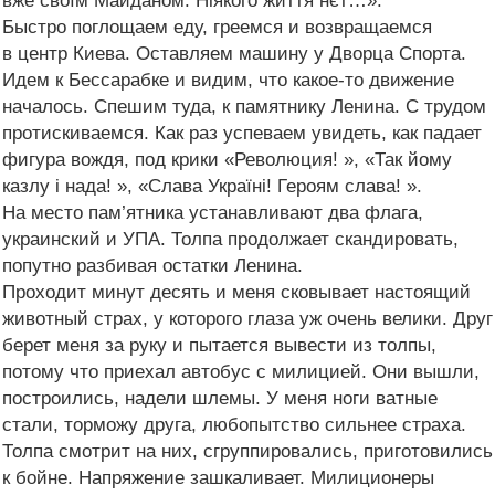
вже своїм Майданом. Ніякого життя нєт…».
Быстро поглощаем еду, греемся и возвращаемся
в центр Киева. Оставляем машину у Дворца Спорта.
Идем к Бессарабке и видим, что какое-то движение
началось. Спешим туда, к памятнику Ленина. С трудом
протискиваемся. Как раз успеваем увидеть, как падает
фигура вождя, под крики «Революция! », «Так йому
казлу і нада! », «Слава Україні! Героям слава! ».
На место пам’ятника устанавливают два флага,
украинский и УПА. Толпа продолжает скандировать,
попутно разбивая остатки Ленина.
Проходит минут десять и меня сковывает настоящий
животный страх, у которого глаза уж очень велики. Друг
берет меня за руку и пытается вывести из толпы,
потому что приехал автобус с милицией. Они вышли,
построились, надели шлемы. У меня ноги ватные
стали, торможу друга, любопытство сильнее страха.
Толпа смотрит на них, сгруппировались, приготовились
к бойне. Напряжение зашкаливает. Милиционеры