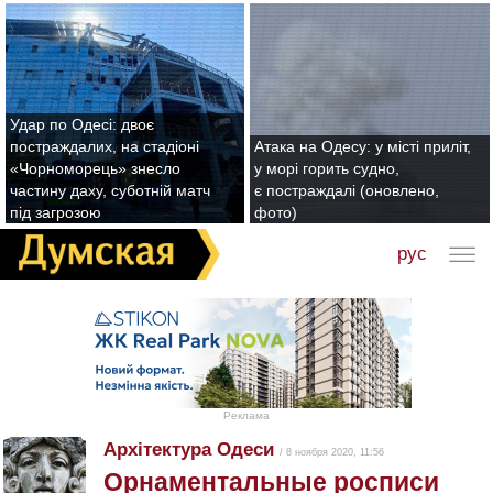
Удар по Одесі: двоє
постраждалих, на стадіоні
Атака на Одесу: у місті приліт,
«Чорноморець» знесло
у морі горить судно,
частину даху, суботній матч
є постраждалі (оновлено,
під загрозою
фото)
рус
Реклама
Архітектура Одеси
/ 8 ноября 2020, 11:56
Орнаментальные росписи