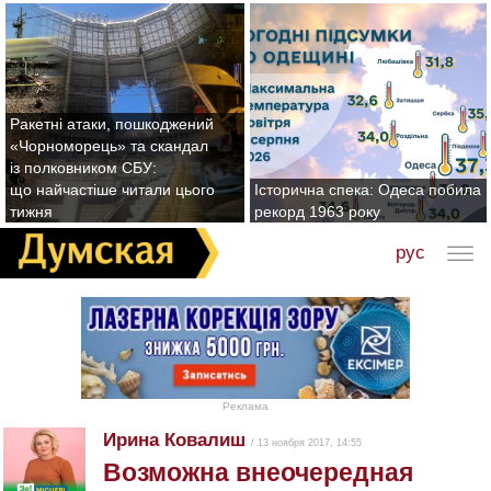
Ракетні атаки, пошкоджений
«Чорноморець» та скандал
із полковником СБУ:
що найчастіше читали цього
Історична спека: Одеса побила
тижня
рекорд 1963 року
рус
Реклама
Ирина Ковалиш
/ 13 ноября 2017, 14:55
Возможна внеочередная