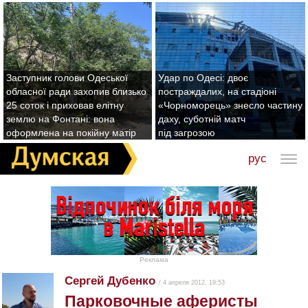
Заступник голови Одеської
Удар по Одесі: двоє
обласної ради захопив близько
постраждалих, на стадіоні
25 соток і приховав елітну
«Чорноморець» знесло частину
землю на Фонтані: вона
даху, суботній матч
оформлена на покійну матір
під загрозою
рус
Реклама
Сергей Дубенко
/ 4 апреля 2012, 19:53
Парковочные аферисты