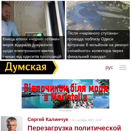
Після «чарівного стусана»:
Кінець епохи «чорної готівки»:
громада поблизу Одеси
мерія відкрила документи
витрачає 6 мільйонів на ремонт
щодо електронного квитка
«нічийного» колектора через
і чекає від одеситів пропозицій
фекальний скандал
рус
Реклама
Сергей Калинчук
/ 18 сентября 2020, 13:07
Перезагрузка политической