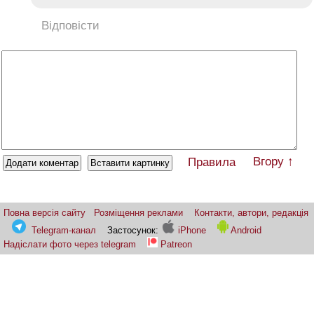
Відповісти
Вгору ↑
Правила
Повна версія сайту
Розміщення реклами
Контакти, автори, редакція
Telegram-канал
Застосунок:
iPhone
Android
Надіслати фото через telegram
Patreon