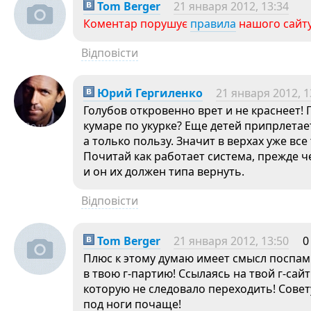
Tom Berger
21 января 2012, 13:34
Коментар порушує
правила
нашого сайту
Відповісти
Юрий Гергиленко
21 января 2012, 1
Голубов откровенно врет и не краснеет!
кумаре по укурке? Еще детей припрлетает
а только пользу. Значит в верхах уже все 
Почитай как работает система, прежде ч
и он их должен типа вернуть.
Відповісти
Tom Berger
21 января 2012, 13:50
0
Плюс к этому думаю имеет смысл поспам
в твою г-партию! Ссылаясь на твой г-сайт
которую не следовало переходить! Совет
под ноги почаще!