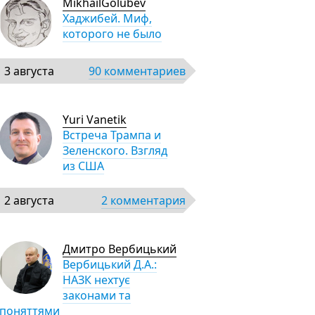
MikhailGolubev
Хаджибей. Миф,
которого не было
3 августа
90 комментариев
Yuri Vanetik
Встреча Трампа и
Зеленского. Взгляд
из США
2 августа
2 комментария
Дмитро Вербицький
Вербицький Д.А.:
НАЗК нехтує
законами та
поняттями