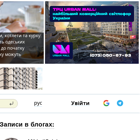
, котлети та курку:
ть одеських
 до початку
ку можуть
рус
Увійти
Записи в блогах: