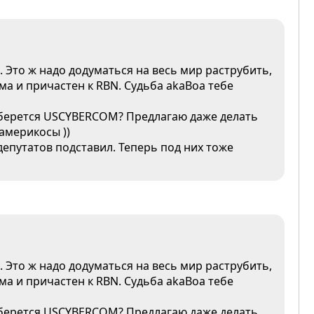
 Это ж надо додуматься на весь мир раструбить,
ма и причастен к RBN. Судьба akaBoa тебе
доберется USCYBERCOM? Предлагаю даже делать
америкосы ))
 депутатов подставил. Теперь под них тоже
 Это ж надо додуматься на весь мир раструбить,
ма и причастен к RBN. Судьба akaBoa тебе
доберется USCYBERCOM? Предлагаю даже делать