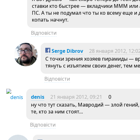
ставки кто быстрее — вкладчики МММ или 
ПС. А ты не подумал что ты ко всему еще и
копать начнут.
Відповісти
Serge Dibrov
28 января 2012, 12:0
С точки зрения хозяев пирамиды — в
тянуть с изъятием своих денег, тем 
Відповісти
denis
21 января 2012, 09:21
0
ну что тут сказать, Мавродий — злой гений,
те, кто за ним стоят…
Відповісти