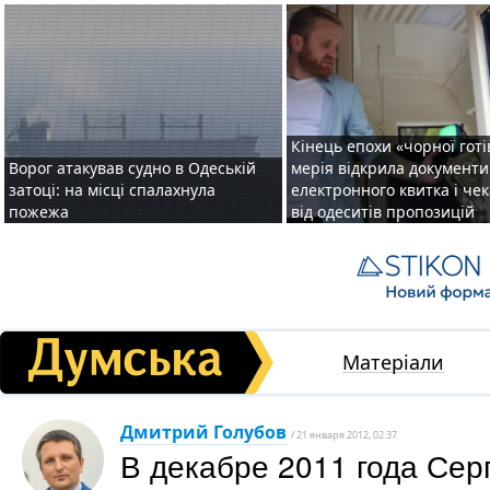
Кінець епохи «чорної готі
Ворог атакував судно в Одеській
мерія відкрила документ
затоці: на місці спалахнула
електронного квитка і чек
пожежа
від одеситів пропозицій
Матеріали
Дмитрий Голубов
/ 21 января 2012, 02:37
В декабре 2011 года Сер