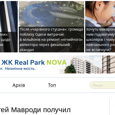
Після «чарівного стусана»: громада
Хочуть макарони
вки»:
поблизу Одеси витрачає
чим годуватиму
и щодо
6 мільйонів на ремонт «нічийного»
школярів і чому
ає
колектора через фекальний
навчального ро
скандал
не встигнути?
Архів
Топ
гей Мавроди получил