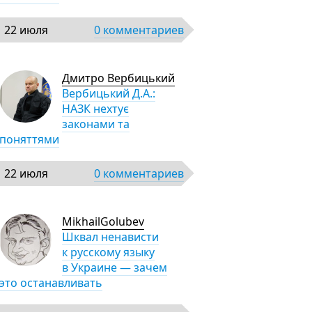
22 июля
0 комментариев
Дмитро Вербицький
Вербицький Д.А.:
НАЗК нехтує
законами та
поняттями
22 июля
0 комментариев
MikhailGolubev
Шквал ненависти
к русскому языку
в Украине — зачем
это останавливать