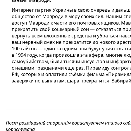
заявил Мавроди.
Интернет партия Украины в свою очередь и дальш
общество от Мавроди в меру своих сил. Нашим сп
доступ Мавроди к части его почтовых ящиков. Мавр
прекратить свой кошмарный сон — отказаться при
вернуть всем вложенные средства и убраться навс
ваш нервный смех не прекратится до нового арест
100 сайтов — один за одним они будут уничтожатьс
в 1994 году, когда произошла эта афера, многие л
самоубийством, были тысячи инсультов и инфаркто
с нашими гражданами еще раз. Пирамиду контрол
РФ, которые и оплатили съёмки фильма «Пирамида
задержки по выплатам, шара прекратится. Забирай
Пост розміщений стороннім користувачем нашого сайту
користувача