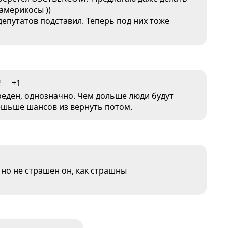
америкосы ))
 депутатов подставил. Теперь под них тоже
2
+1
реден, однозначно. Чем дольше люди будут
мешьше шансов из вернуть потом.
 но не страшен он, как страшны