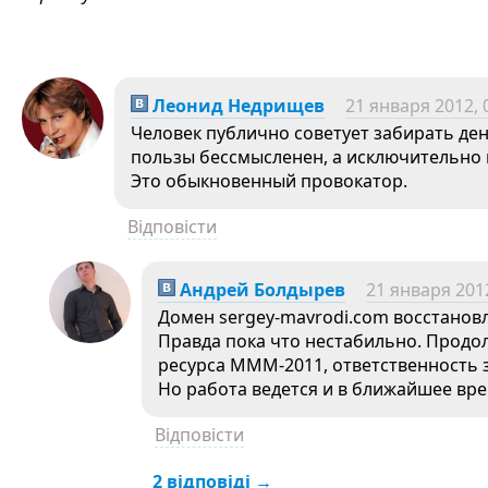
Леонид Недрищев
21 января 2012, 
Человек публично советует забирать ден
пользы бессмысленен, а исключительно 
Это обыкновенный провокатор.
Відповісти
Андрей Болдырев
21 января 2012
Домен sergey-mavrodi.com восстановл
Правда пока что нестабильно. Продо
ресурса МММ-2011, ответственность з
Но работа ведется и в ближайшее вре
Відповісти
2 відповіді →