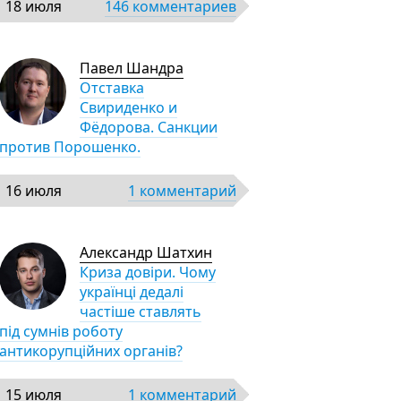
18 июля
146 комментариев
Павел Шандра
Отставка
Свириденко и
Фёдорова. Санкции
против Порошенко.
16 июля
1 комментарий
Александр Шатхин
Криза довіри. Чому
українці дедалі
частіше ставлять
під сумнів роботу
антикорупційних органів?
15 июля
1 комментарий