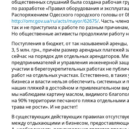
общественных слушаний была создана рабочая гр
по разработке «Правил оборудования и эксплуатац
Распоряжением Одесского городского головы от 08
http://omr.gov.ua/ru/acts/mayor/62675/
. Часть член
так и не приступила к работе по разным причинам,
Но общественные активисты продолжили работу н
Поступления в бюджет, от так называемой аренды, 
3, 5 млн. грн., причём размер арендных платежей з
сейчас на порядок для отдельных арендаторов. 
предпринимателей и управления инженерной защи
участии в берегоукрепительных работах не публич
работ на отдельных участках. Естественно, в таких
бизнеса и власти нельзя обеспечить системных и
наших пляжей в достойном и привлекательном ви
мы наблюдаем картину маслом, видимого благопо
на 90% территории песчаного пляжа отдельными ар
трава не рости». И не растет!
В существующих действующих правилах отсутству
между отдыхающими и бизнесом, предоставляющи