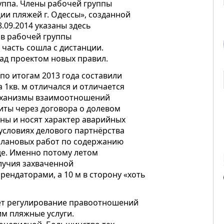
уппа. Члены рабочей группы
ии пляжей г. Одессы», созданной
.09.2014 указаны здесь
ов рабочей группы
 часть сошла с дистанции.
ад проектом новых правил.
по итогам 2013 года составили
а 1кв. м отличался и отличается
Механизмы взаимоотношений
ты через договора о долевом
ны и носят характер аварийных
 условиях делового партнёрства
 плановых работ по содержанию
де. Именно потому летом
лучия захваченной
ендаторами, а 10 м в сторону «хоть
ет регулирование правоотношений
м пляжные услуги.