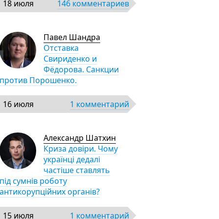
18 июля
146 комментариев
Павел Шандра
Отставка
Свириденко и
Фёдорова. Санкции
против Порошенко.
16 июля
1 комментарий
Александр Шатхин
Криза довіри. Чому
українці дедалі
частіше ставлять
під сумнів роботу
антикорупційних органів?
15 июля
1 комментарий