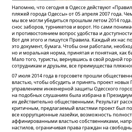
Напомню, что сегодня в Одессе действуют «Прави
пляжей города Одессы» от 05 апреля 2007 года. Че
мы все могли убедиться прошлым летом 2014 года.
снос заборов, турникетов и ворот. Но сами понима
и противостоянием вопрос удобства и доступности
Вот для этого и пишутся Правила. Каждый их нас п
это документ, бумага. Чтобы они работали, необх
но и моральная норма, принятая и понятная, как б
Мало того, туристы, вернувшись в свой родной гор
сотрудникам и друзьям, все преимущества пляжног
07 июля 2014 года в горсовете прошли обществе
властью, чтобы обсудить и принять проект новых
управлением инженерной защиты Одесского горсо
на подобных слушаниях была избрана в Президиум 
их действительно общественными. Результат расс
критичным, предлагаемый властями проект был по
все коррупционные лазейки, возможность полнос
аффинированными властью собственниками, напри
настилов, ограничивая права граждан на свободны