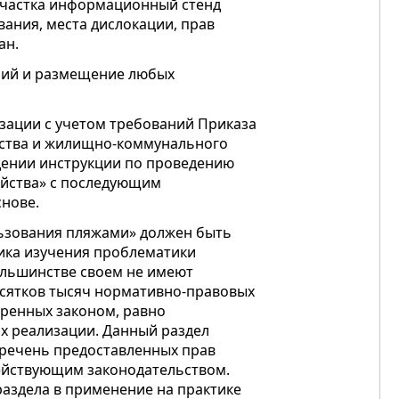
 участка информационный стенд
ания, места дислокации, прав
ан.
ений и размещение любых
изации с учетом требований Приказа
ьства и жилищно-коммунального
ждении инструкции по проведению
ойства» с последующим
нове.
льзования пляжами» должен быть
тика изучения проблематики
ольшинстве своем не имеют
есятков тысяч нормативно-правовых
ренных законом, равно
х реализации. Данный раздел
речень предоставленных прав
ействующим законодательством.
раздела в применение на практике