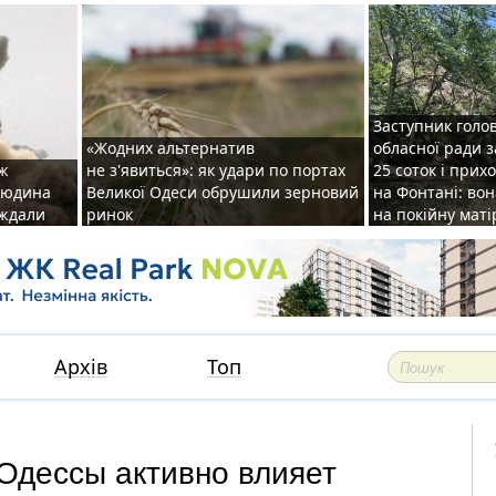
Заступник голо
«Жодних альтернатив
обласної ради 
аж
не з'явиться»: як удари по портах
25 соток і прих
 людина
Великої Одеси обрушили зерновий
на Фонтані: во
аждали
ринок
на покійну маті
Архів
Топ
Одессы активно влияет