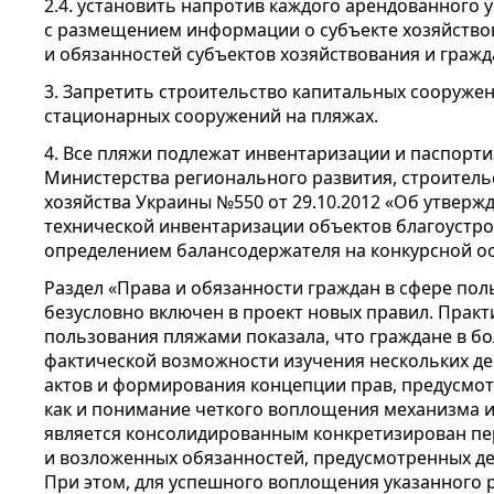
2.4. установить напротив каждого арендованного
с размещением информации о субъекте хозяйствов
и обязанностей субъектов хозяйствования и гражд
3. Запретить строительство капитальных сооруж
стационарных сооружений на пляжах.
4. Все пляжи подлежат инвентаризации и паспорт
Министерства регионального развития, строител
хозяйства Украины №550 от 29.10.2012 «Об утвер
технической инвентаризации объектов благоустр
определением балансодержателя на конкурсной ос
Раздел «Права и обязанности граждан в сфере по
безусловно включен в проект новых правил. Прак
пользования пляжами показала, что граждане в б
фактической возможности изучения нескольких д
актов и формирования концепции прав, предусмот
как и понимание четкого воплощения механизма и
является консолидированным конкретизирован пе
и возложенных обязанностей, предусмотренных д
При этом, для успешного воплощения указанного 