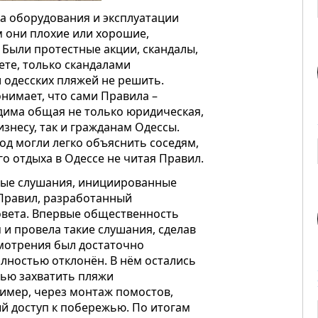
ла оборудования и эксплуатации
м они плохие или хорошие,
 Были протестные акции, скандалы,
ете, только скандалами
 одесских пляжей не решить.
онимает, что сами Правила –
одима общая не только юридическая,
изнесу, так и гражданам Одессы.
од могли легко объяснить соседям,
о отдыха в Одессе не читая Правил.
нные слушания, инициированные
 Правил, разработанный
вета. Впервые общественность
и провела такие слушания, сделав
мотрения был достаточно
лностью отклонён. В нём остались
тью захватить пляжи
мер, через монтаж помостов,
й доступ к побережью. По итогам