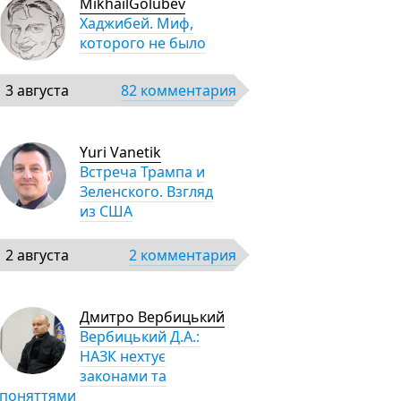
MikhailGolubev
Хаджибей. Миф,
которого не было
3 августа
82 комментария
Yuri Vanetik
Встреча Трампа и
Зеленского. Взгляд
из США
2 августа
2 комментария
Дмитро Вербицький
Вербицький Д.А.:
НАЗК нехтує
законами та
поняттями