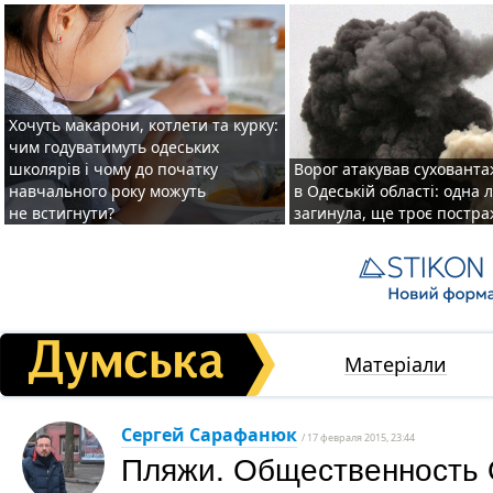
Хочуть макарони, котлети та курку:
чим годуватимуть одеських
школярів і чому до початку
Ворог атакував суховант
навчального року можуть
в Одеській області: одна
не встигнути?
загинула, ще троє постр
Матеріали
Сергей Сарафанюк
/ 17 февраля 2015, 23:44
Пляжи. Общественность 