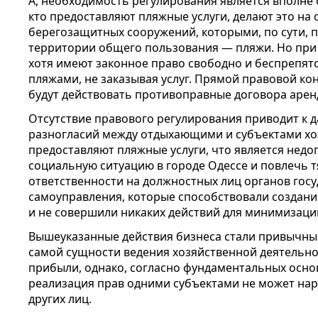
А, необходимость регулирования является вполне 
кто предоставляют пляжные услуги, делают это на
берегозащитных сооружений, которыми, по сути, 
территории общего пользования — пляжи. Но при 
хотя имеют законное право свободно и беспрепят
пляжами, не заказывая услуг. Прямой правовой кон
будут действовать противоправные договора арен
Отсутствие правового регулирования приводит к
разногласий между отдыхающими и субъектами хо
предоставляют пляжные услуги, что является нед
социальную ситуацию в городе Одессе и повлечь 
ответственности на должностных лиц органов госу
самоуправления, которые способствовали создан
и не совершили никаких действий для минимизаци
Вышеуказанные действия бизнеса стали привычны
самой сущности ведения хозяйственной деятельно
прибыли, однако, согласно фундаментальных осно
реализация прав одними субъектами не может нар
других лиц.