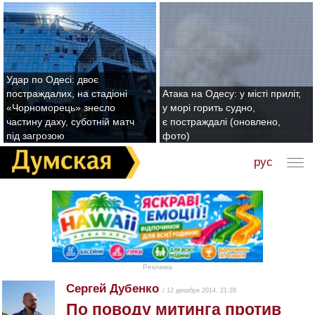
Удар по Одесі: двоє
постраждалих, на стадіоні
Атака на Одесу: у місті приліт,
«Чорноморець» знесло
у морі горить судно,
частину даху, суботній матч
є постраждалі (оновлено,
під загрозою
фото)
рус
Реклама
Сергей Дубенко
/ 12 декабря 2014, 21:28
По поводу митинга против