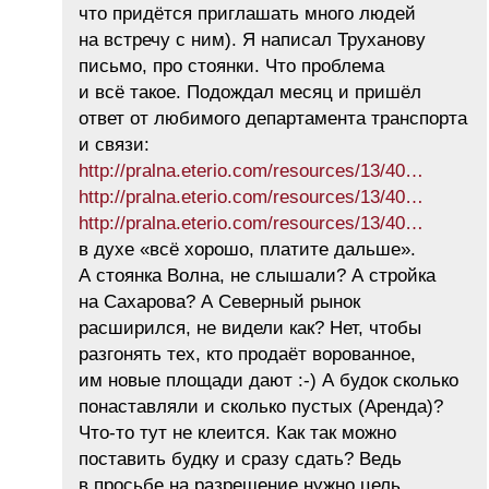
что придётся приглашать много людей
на встречу с ним). Я написал Труханову
письмо, про стоянки. Что проблема
и всё такое. Подождал месяц и пришёл
ответ от любимого департамента транспорта
и связи:
http://pralna.eterio.com/resources/13/40…
http://pralna.eterio.com/resources/13/40…
http://pralna.eterio.com/resources/13/40…
в духе «всё хорошо, платите дальше».
А стоянка Волна, не слышали? А стройка
на Сахарова? А Северный рынок
расширился, не видели как? Нет, чтобы
разгонять тех, кто продаёт ворованное,
им новые площади дают :-) А будок сколько
понаставляли и сколько пустых (Аренда)?
Что-то тут не клеится. Как так можно
поставить будку и сразу сдать? Ведь
в просьбе на разрешение нужно цель