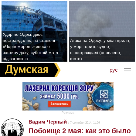
Удар по Одесі: двоє
постраждалих, на стадіоні
Атака на Одесу: у місті приліт,
«Чорноморець» знесло
у морі горить судно,
частину даху, суботній матч
є постраждалі (оновлено,
під загрозою
фото)
рус
Реклама
Вадим Черный
/ 7 сентября 2014, 11:09
Побоище 2 мая: как это было