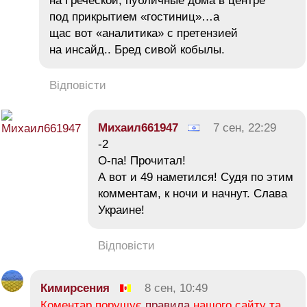
на Греческой, публичные дома в центре
под прикрытием «гостиниц»…а
щас вот «аналитика» с претензией
на инсайд.. Бред сивой кобылы.
Відповісти
Михаил661947
7 сен, 22:29
-2
О-па! Прочитал!
А вот и 49 наметился! Судя по этим
комментам, к ночи и начнут. Слава
Украине!
Відповісти
Кимирсения
8 сен, 10:49
Коментар порушує
правила
нашого сайту та