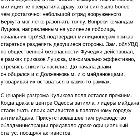
милиция не прекратила драку, хотя сил было более
чем достаточно: небольшой отряд вооруженного
Беркута мог легко разогнать толпу. Вопреки командам
Луцюка, направленным на усиление побоища,
начальник горУВД подтвердил милиционерам приказ
стараться разделять дерущиеся стороны. Зам. облУВД
по общественной безопасности Фучеджи действовал,
в рамках приказов Луцюка, максимально эффективно,
стремясь снизить насилие. До начала драки
он общался и с Долженковым, и с майдановцами,
уговаривая их оставаться в каких-то рамках.
Сценарий разгрома Куликова поля остался прежним.
Когда драка в центре Одессы затихла, лидеры майдана
стали гнать своих активистов к палаточному городку
антимайдана. Присутствовавшее там руководство
обладминистрации придавало драке официальный
статус, поощряя активистов.