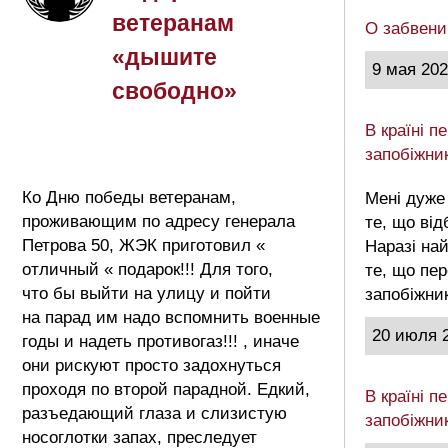
ветеранам
О забвени
«дышите
9 мая 20
свободно»
В країні 
запобіжни
Ко Дню победы ветеранам,
Мені дуже
проживающим по адресу генерала
те, що від
Петрова 50, ЖЭК приготовил «
Наразі на
отличный « подарок!!! Для того,
те, що пе
что бы выйти на улицу и пойти
запобіжни
на парад им надо вспомнить военные
20 июля 
годы и надеть противогаз!!! , иначе
они рискуют просто задохнуться
проходя по второй парадной. Едкий,
В країні 
разъедающий глаза и слизистую
запобіжни
носоглотки запах, преследует