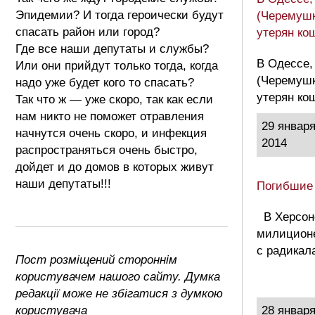
Эпидемии? И тогда героически будут
(Черемушк
спасать район или город?
утерян ко
Где все наши депутаты и службы?
В Одессе,
Или они прийдут только тогда, когда
(Черемушк
надо уже будет кого то спасать?
утерян ко
Так что ж — уже скоро, так как если
нам никто не поможет отравления
29 январ
начнутся очень скоро, и инфекция
2014
распространяться очень быстро,
дойдет и до домов в которых живут
наши депутаты!!!
Погибшие
В Херсон
милиционе
с радикал
Пост розміщений стороннім
користувачем нашого сайту. Думка
редакції може не збігатися з думкою
користувача
28 январ