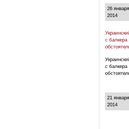
26 январ
2014
Украински
с балкера
обстоятел
Украински
с балкера
обстоятел
21 январ
2014