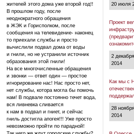
жителей этого дома уже второй год!!
20 июля 
В прошлом году, после
неоднократного обращения
Проект ве
в ЖЭК и Горисполком, после
инфрастру
сообщения на телевидение- наконец
(предвари
то приехали службы и просто
ознакоми
вычислили подвал дома от воды
и гнили, но не устранили источник
2 декабр
образования этой гнили!
2014
На все многочисленные обращения
и звонки — ответ один — простое
Как мы с 
игнорирование нас! Нас просто нет,
отечестве
нет службы, котора могла бы помочь
поддержа
нам! В подвале постоянно течет вода,
вся ливневка сливается
28 ноябр
к нам в подвал и гниет, и сейчас
2014
гниль достигла апогея!!! Уже просто
невозможно пройти по парадной!
Так чего же ждут городские службы?
В Одессе,