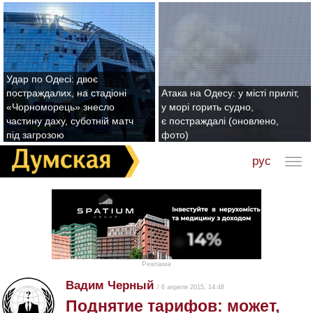
Удар по Одесі: двоє
постраждалих, на стадіоні
Атака на Одесу: у місті приліт,
«Чорноморець» знесло
у морі горить судно,
частину даху, суботній матч
є постраждалі (оновлено,
під загрозою
фото)
рус
Реклама
Вадим Черный
/ 6 апреля 2015, 14:48
Поднятие тарифов: может,