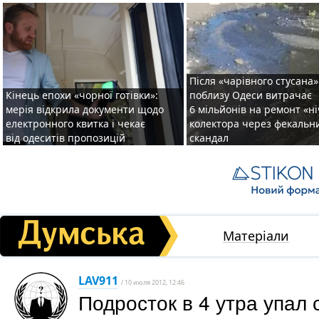
Після «чарівного стусана»
Кінець епохи «чорної готівки»:
поблизу Одеси витрачає
мерія відкрила документи щодо
6 мільйонів на ремонт «н
електронного квитка і чекає
колектора через фекальн
від одеситів пропозицій
скандал
Матеріали
LAV911
/ 10 июля 2012, 12:46
Подросток в 4 утра упал