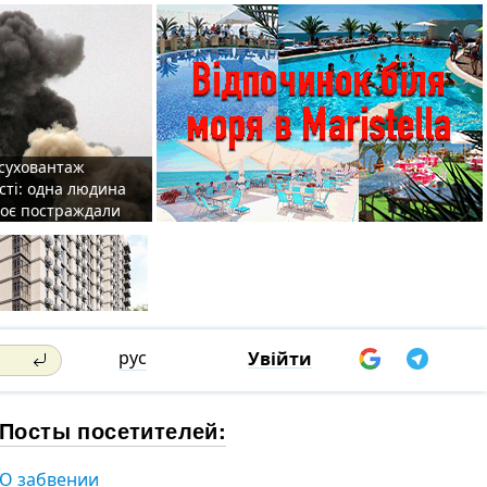
 суховантаж
сті: одна людина
роє постраждали
рус
Увійти
Посты посетителей:
О забвении