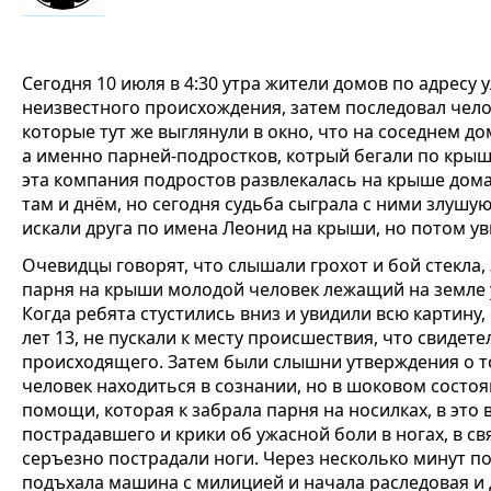
Сегодня 10 июля в 4:30 утра жители домов по адресу у
неизвестного происхождения, затем последовал чело
которые тут же выглянули в окно, что на соседнем до
а именно парней-подростков, котрый бегали по крыше
эта компания подростов развлекалась на крыше дома 
там и днём, но сегодня судьба сыграла с ними злуш
искали друга по имена Леонид на крыши, но потом увы
Очевидцы говорят, что слышали грохот и бой стекла, 
парня на крыши молодой человек лежащий на земле у
Когда ребята стустились вниз и увидили всю картину,
лет 13, не пускали к месту происшествия, что свиде
происходящего. Затем были слышни утверждения о т
человек находиться в сознании, но в шоковом состоя
помощи, которая к забрала парня на носилках, в это
пострадавшего и крики об ужасной боли в ногах, в св
серъезно пострадали ноги. Через несколько минут п
подъхала машина с милицией и начала раследовая и