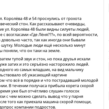
л. Королёва 48 и 54 проснулись от грохота
веческий стон. Как рассказывают очевидцы,
ме ул. Королёва 48 были видны силуеты людей,
 с возгласами «Где Лёня???», по всей вероятности,
довольно часто, так как иногда они бывали
ую шутку. Молодые люди ещё несколько минут
 поняли, что он таки на земле.
затем тупой звук и стон, но пока друзья искали
же затих и это серъёзно насторожило людей.
 одного из самых младших, на вид мальчику
тельствовало об ужасающей картине
ом что всё в порядке и что пострадавший молодой
нии. В течении получаса прибыла корета скорой
 время уже был отчётливо слушин голосок
язи с чем можно сделать вывод что у парня
осле того как приехала машина скорой помощи,
 допрос компании подростов.