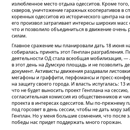
излюбленное место отдыха одесситов. Кроме того,
скверов, уничтожение гаражных кооперативов в с
коренных одесситов из исторического центра на ок
его произвол затрагивает интересы широких масс 
что и позволило объединиться в движение очень
силам.
Главное сражение мы планировали дать 18 июня на
собиралась принять этот Генплан разграбления. 
деятельности ОД стала всеобщая мобилизация, — 
в этот день на Думскую площадь и не позволить д
документ. Активисты движения раздавали листовки
мегафоны и граффити, перфомансы и пресс-конфе
на защиту своего города. И власть испугалась: 13 
что не будет выносить проект Генплана на сессию,
согласительная комиссия из общественников и чи
проекта в интересах одесситов. Мы по-прежнему 
под горсовет в день сессии, чтобы не дать мэру 
Генплан. Но у меня большие сомнения, что после 
победы нас придет поддержать много горожан.