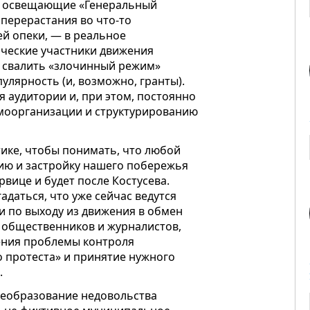
 и освещающие «Генеральный
перерастания во что-то
й опеки, — в реальное
ические участники движения
ь свалить «злочинный режим»
лярность (и, возможно, гранты).
я аудитории и, при этом, постоянно
моорганизации и структурированию
тике, чтобы понимать, что любой
ию и застройку нашего побережья
рвице и будет после Костусева.
даться, что уже сейчас ведутся
и по выходу из движения в обмен
а общественников и журналистов,
шения проблемы контроля
о протеста» и принятие нужного
.
реобразование недовольства