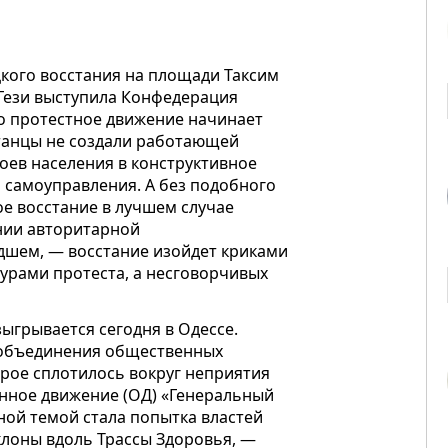
цкого восстания на площади Таксим
 Гези выступила Конфедерация
то протестное движение начинает
станцы не создали работающей
оев населения в конструктивное
 самоуправления. А без подобного
е восстание в лучшем случае
нии авторитарной
удшем, — восстание изойдет криками
урами протеста, а несговорчивых
зыгрывается сегодня в Одессе.
о объединения общественных
орое сплотилось вокруг неприятия
нное движение (ОД) «Генеральный
сной темой стала попытка властей
клоны вдоль Трассы Здоровья, —