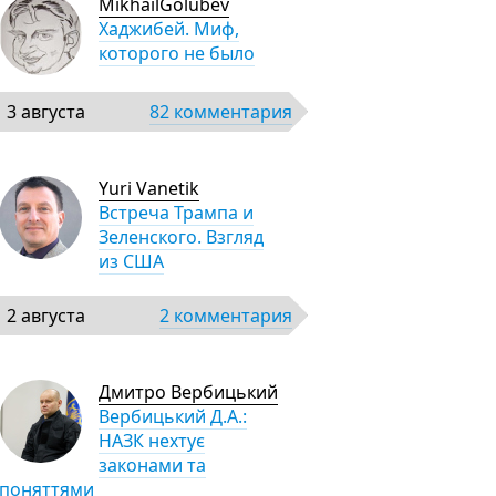
MikhailGolubev
Хаджибей. Миф,
которого не было
3 августа
82 комментария
Yuri Vanetik
Встреча Трампа и
Зеленского. Взгляд
из США
2 августа
2 комментария
Дмитро Вербицький
Вербицький Д.А.:
НАЗК нехтує
законами та
поняттями