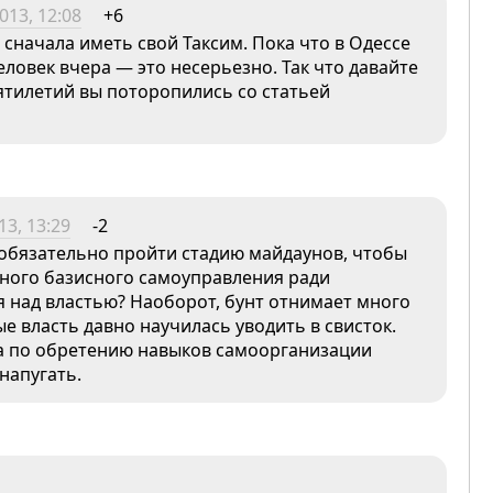
013, 12:08
+6
сначала иметь свой Таксим. Пока что в Одессе
человек вчера — это несерьезно. Так что давайте
ятилетий вы поторопились со статьей
3, 13:29
-2
 обязательно пройти стадию майдаунов, чтобы
ного базисного самоуправления ради
я над властью? Наоборот, бунт отнимает много
е власть давно научилась уводить в свисток.
ота по обретению навыков самоорганизации
напугать.