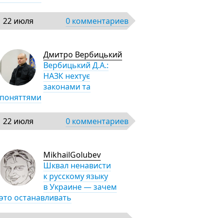
22 июля
0 комментариев
Дмитро Вербицький
Вербицький Д.А.:
НАЗК нехтує
законами та
поняттями
22 июля
0 комментариев
MikhailGolubev
Шквал ненависти
к русскому языку
в Украине — зачем
это останавливать