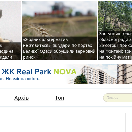
Заступник голо
«Жодних альтернатив
обласної ради 
аж
не з'явиться»: як удари по портах
25 соток і прих
 людина
Великої Одеси обрушили зерновий
на Фонтані: во
аждали
ринок
на покійну маті
Архів
Топ