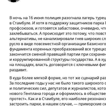
В ночь на 16 июня полиция разогнала лагерь туре
в Стамбуле. И хотя в поддержку защитников парка
профсоюзов, и готовятся забастовки, очевидно, ч
захлебываться. А происходит это потому, что пов
альтернативы, не канализировали гнев широких сл
русло в виде повсеместной организации базисного
фундамента коренных преобразований все турецко
закончится сменой правящей партии при сохране
и коррумпированной структуры государства. А в х
на площадях, власть договорится с ключевыми фиг
раздавит.
В куда более мягкой форме, но тот же сценарий ра
За последние годы у нас не было такого широког
и политических сил, депутатов и журналистов, кот
нового Генплана города и оформилось в обществе
протест». Как и в Стамбуле, его наиболее резонан
застроить парки, в нашем случае, — приморские с