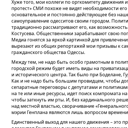
Хуже того, мои коллеги по оргкомитету движения
протест» СМИ похоже не видят необходимости его 
основательное и постоянно действующее без наше
самоуправление одесситов своим городом. Полит
традиционно рассматривают его, как возможност
Костусева. Общественники зарабатывают свою попу
Медиа гонятся за яркой картинкой для привлечени
вырезают из общих репортажей мои призывы к са
гражданского общества Одессы.
Между тем, не надо быть особо грамотным в поли
городской режим будет иметь виды на приватизац
и исторического центра. Так было при Боделане, Гу
Как и не надо быть большим провидцем, чтобы дога
сепаратные переговоры с депутатами и политикам
на те или иные ресурсы, идет поиск компромата н
чтобы заткнуть им рты. И, без кардинального ре
над местной властью, сворачивание «Генеральног
мэрии Генплана являются лишь вопросом времени
Единственный выход для нашего движения – это п