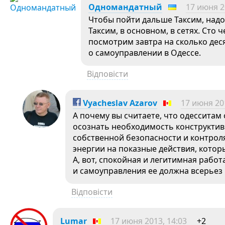
Одномандатный
17 июня 2
Чтобы пойти дальше Таксим, надо 
Таксим, в основном, в сетях. Сто 
посмотрим завтра на сколько дес
о самоуправлении в Одессе.
Відповісти
Vyacheslav Azarov
17 июня 201
А почему вы считаете, что одесситам
осознать необходимость конструктив
собственной безопасности и контрол
энергии на показные действия, которы
А, вот, спокойная и легитимная раб
и самоуправления ее должна всерьез 
Відповісти
Lumar
17 июня 2013, 14:03
+2