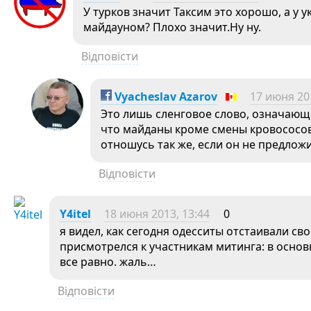
У турков значит Таксим это хорошо, а у
майдауном? Плохо значит.Ну ну.
Відповісти
Vyacheslav Azarov
17 июня 201
Это лишь сленговое слово, означающ
что майданы кроме смены кровососов 
отношусь так же, если он не предло
Відповісти
Y4itel
18 июня 2013, 13:44
0
я видел, как сегодня одесситы отстаивали св
присмотрелся к участникам митинга: в основ
все равно. жаль…
Відповісти