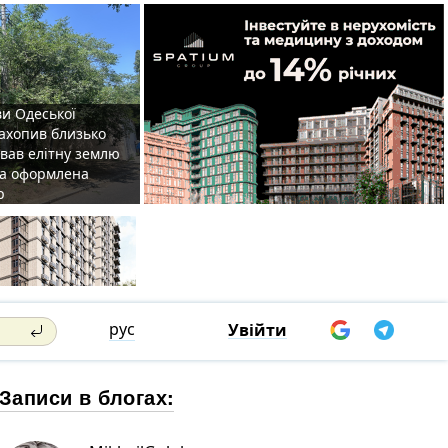
ви Одеської
захопив близько
овав елітну землю
на оформлена
р
рус
Увійти
Записи в блогах: