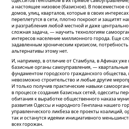
одесситов Генпланом в их прямое самоуправление
а настоящее низовое (базисное). В повсеместное
домов, улиц, кварталов, которые в своих интерес
переплетутся в сети, плотно покроют и защитят н
и разграбления любой местной и даже центральной
сложная задача, — научить технологиям самоорга
интересов население миллионного города. Еще сл
задавленным хроническим кризисом, потребность
альтернативы этому нет.
И, например, в отличие от Стамбула, в Афинах уж
базисные органы самоуправления, — квартальные
фундаментом городского гражданского общества, 
невозможно строительство и любые другие меропр
И только получив практические навыки самоорган
в процессе создания базисных сетей, одесситы пе
обитания к выработке общественного наказа муни
развития Одессы и народного Генплана нашего гор
управленческого ликбеза все проекты коалиций, о
так и останутся идеями инициативного меньшинств
всех горожан.