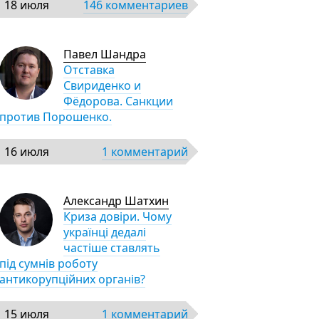
18 июля
146 комментариев
Павел Шандра
Отставка
Свириденко и
Фёдорова. Санкции
против Порошенко.
16 июля
1 комментарий
Александр Шатхин
Криза довіри. Чому
українці дедалі
частіше ставлять
під сумнів роботу
антикорупційних органів?
15 июля
1 комментарий