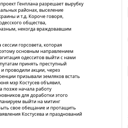
 проект Генплана разрешает вырубку
пальных районах, выселение
раины и т.д. Короче говоря,
одесского общества,
 разным, некогда враждовавшим
 сессии горсовета, которая
Поэтому основным направлением
агитация одесситов выйти с нами
епутатам принять преступный
 и проводили акции, через
ренции призывали земляков встать
июня мэр Костусев объявил,
 а позже начала работу
новников для доработки этого
планируем выйти на митинг
забыть свое обещание и протащить
заявления Костусева и празднований