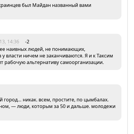
 украинцев был Майдан названный вами
3, 14:36
-2
ее наивных людей, не понимающих,
у власти ничем не заканчиваются. Я и к Таксим
жит рабочую альтернативу самоорганизации.
ой город… никак. всем, простите, по цымбалах.
ном, — люди, которым за 50 и дальше. молодежи