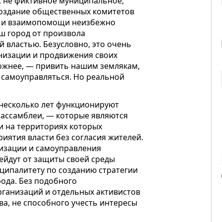
, не фиктивное муниципальное,
 создание общественных комитетов
ах и взаимопомощи неизбежно
аш город от произвола
 властью. Безусловно, это очень
низации и продвижения своих
ожнее, — привить нашим землякам,
 самоуправляться. Но реальной
е несколько лет функционируют
 ассамблеи, — которые являются
и на территориях которых
иятия власти без согласия жителей.
изации и самоуправления
рейдут от защиты своей среды
ципалитету по созданию стратегии
ода. Без подобного
рганизаций и отдельных активистов
а, не способного учесть интересы