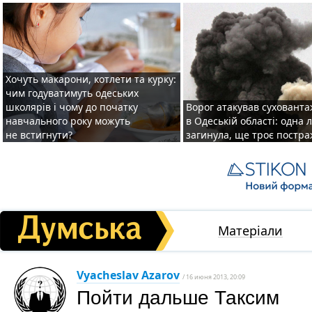
Хочуть макарони, котлети та курку:
чим годуватимуть одеських
школярів і чому до початку
Ворог атакував суховант
навчального року можуть
в Одеській області: одна
не встигнути?
загинула, ще троє постр
Матеріали
Vyacheslav Azarov
/ 16 июня 2013, 20:09
Пойти дальше Таксим