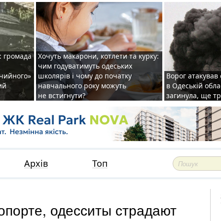
: громада
Хочуть макарони, котлети та курку:
чим годуватимуть одеських
ічийного»
школярів і чому до початку
Ворог атакував
ий
навчального року можуть
в Одеській обла
не встигнути?
загинула, ще т
Архів
Топ
опорте, одесситы страдают