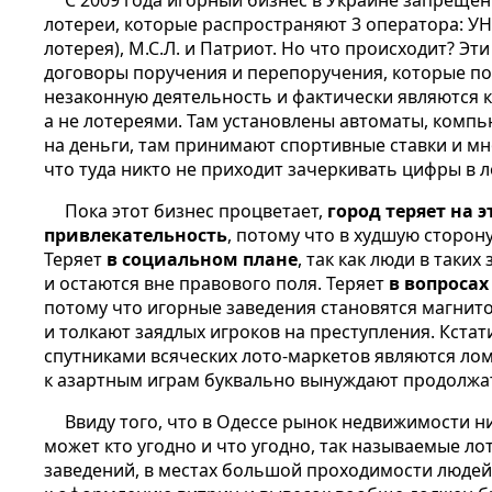
С 2009 года игорный бизнес в Украине запреще
лотереи, которые распространяют 3 оператора: У
лотерея), М.С.Л. и Патриот. Но что происходит? Э
договоры поручения и перепоручения
, которые п
незаконную деятельность и фактически являются 
а не лотереями. Там установлены автоматы, комп
на деньги, там принимают спортивные ставки и мно
что туда никто не приходит зачеркивать цифры в 
Пока этот бизнес процветает,
город теряет на э
привлекательность
, потому что в худшую сторон
Теряет
в социальном плане
, так как люди в так
и остаются вне правового поля. Теряет
в вопроса
потому что игорные заведения становятся магнит
и толкают заядлых игроков на преступления. Кстат
спутниками всяческих лото-маркетов являются ло
к азартным играм буквально вынуждают продолжать
Ввиду того, что в Одессе рынок недвижимости ни
может кто угодно и что угодно, так называемые л
заведений, в местах большой проходимости людей,