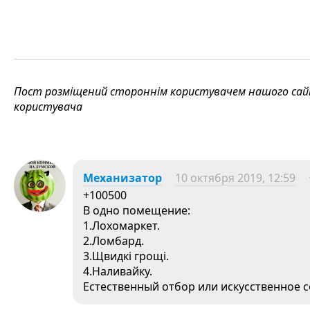
Пост розміщений стороннім користувачем нашого сайту
користувача
Механизатор
10 октября 2019, 12:59
+100500
В одно помещение:
1.Лохомаркет.
2.Ломбард.
3.Щвидкi грощi.
4.Наливайку.
Естественный отбор или искусственное 