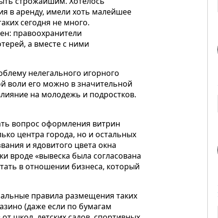
ыть строжайшим. Хотелось
ия в аренду, имели хоть малейшее
аких сегодня не много.
ен: правоохранители
терей, а вместе с ними
облему нелегального игорного
й воли его можно в значительной
влияние на молодежь и подростков.
ать вопрос оформления витрин
лько центра города, но и остальных
вания и ядовитого цвета окна
ки вроде «вывеска была согласована
отать в отношении бизнеса, который
альные правила размещения таких
азино (даже если по бумагам
 от школ, детских садов, спортивных