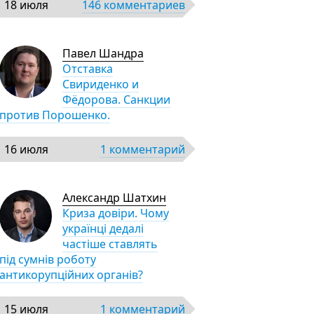
18 июля
146 комментариев
Павел Шандра
Отставка
Свириденко и
Фёдорова. Санкции
против Порошенко.
16 июля
1 комментарий
Александр Шатхин
Криза довіри. Чому
українці дедалі
частіше ставлять
під сумнів роботу
антикорупційних органів?
15 июля
1 комментарий