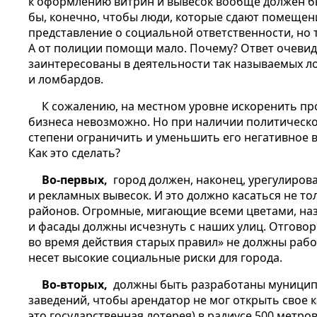
к оформлению витрин и вывесок вообще должен б
бы, конечно, чтобы люди, которые сдают помещен
представление о социальной ответственности, но т
А от полиции помощи мало. Почему? Ответ очевид
заинтересованы в деятельности так называемых ло
и ломбардов.
К сожалению, на местном уровне искоренить пр
бизнеса невозможно. Но при наличии политическо
степени ограничить и уменьшить его негативное 
Как это сделать?
Во-первых,
город должен, наконец, урегулиров
и рекламных вывесок. И это должно касаться не то
районов. Огромные, мигающие всеми цветами, наз
и фасады должны исчезнуть с наших улиц. Отговор
во время действия старых правил» не должны раб
несет высокие социальные риски для города.
Во-вторых,
должны быть разработаны муницип
заведений, чтобы арендатор не мог открыть свое к
это государственная лотерея) в радиусе 500 метров