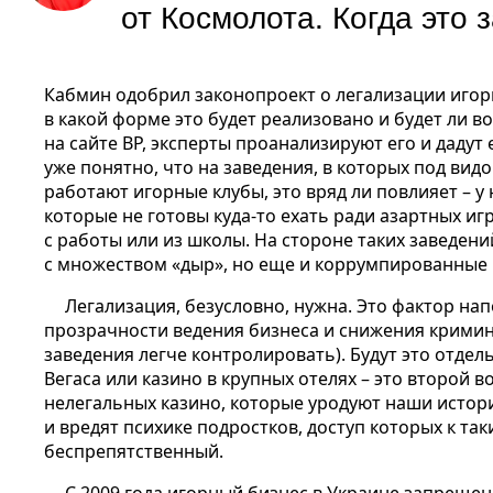
от Космолота. Когда это 
Кабмин одобрил законопроект о легализации игорн
в какой форме это будет реализовано и будет ли в
на сайте ВР, эксперты проанализируют его и дадут
уже понятно, что на заведения, в которых под вид
работают игорные клубы, это вряд ли повлияет – у 
которые не готовы куда-то ехать ради азартных игр
с работы или из школы. На стороне таких заведени
с множеством «дыр», но еще и коррумпированные
Легализация, безусловно, нужна. Это фактор на
прозрачности ведения бизнеса и снижения кримин
заведения легче контролировать). Будут это отде
Вегаса или казино в крупных отелях – это второй в
нелегальных казино, которые уродуют наши истор
и вредят психике подростков, доступ которых к та
беспрепятственный.