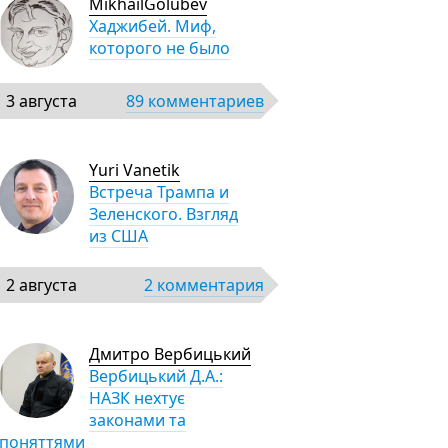
MikhailGolubev
Хаджибей. Миф,
которого не было
3 августа
89 комментариев
Yuri Vanetik
Встреча Трампа и
Зеленского. Взгляд
из США
2 августа
2 комментария
Дмитро Вербицький
Вербицький Д.А.:
НАЗК нехтує
законами та
поняттями