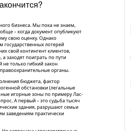
закончится?
ого бизнеса. Мы пока не знаем,
ообще – когда документ опубликуют
 ему свою оценку. Однако
ом государственных лотерей
них свой контингент клиентов,
, а заходят поиграть по пути
й не только гибкий закон
 правоохранительные органы.
полнения бюджета, фактор
огенной обстановки (легальные
льные игорные зоны по примеру Лас-
опрос. А первый – это судьба тысяч
ические здания, разрушают семьи
ким заведениям практически