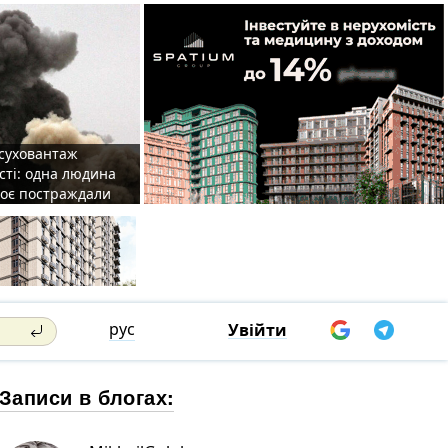
 суховантаж
сті: одна людина
роє постраждали
рус
Увійти
Записи в блогах: