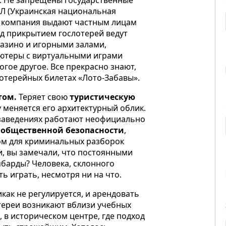
н. Не запрещены государственные
НЛ (Украинская национальная
ти компания выдают частным лицам
од прикрытием гослотерей ведут
казино и игорными залами,
ьютеры с виртуальными играми
гое другое. Все прекрасно знают,
лотерейных билетах «Лото-Забавы».
том.
Теряет свою
туристическую
у меняется его архитектурный облик.
их заведениях работают неофициально
х общественной безопасности
,
ом для криминальных разборок
и, вы замечали, что постоянными
мбарды? Человека, склонного
 играть, несмотря ни на что.
как не регулируется, и арендовать
отереи возникают вблизи учебных
 в историческом центре, где подход