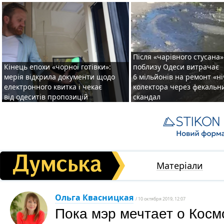
Після «чарівного стусана»
Кінець епохи «чорної готівки»:
поблизу Одеси витрачає
мерія відкрила документи щодо
6 мільйонів на ремонт «н
електронного квитка і чекає
колектора через фекальн
від одеситів пропозицій
скандал
Матеріали
Ольга Квасницкая
/ 10 октября 2019, 12:07
Пока мэр мечтает о Косм