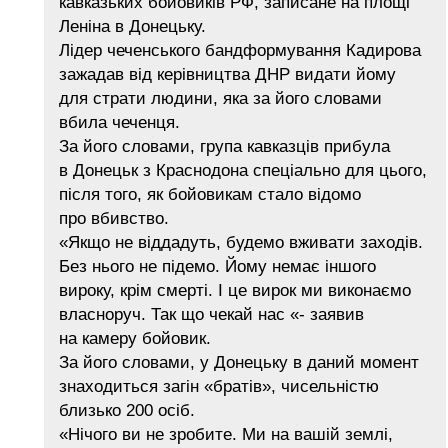
кавказьких бойовиків РФ, записане на площі
Леніна в Донецьку.
Лідер чеченського бандформування Кадирова
зажадав від керівництва ДНР видати йому
для страти людини, яка за його словами
вбила чеченця.
За його словами, група кавказців прибула
в Донецьк з Краснодона спеціально для цього,
після того, як бойовикам стало відомо
про вбивство.
«Якщо не віддадуть, будемо вживати заходів.
Без нього не підемо. Йому немає іншого
вироку, крім смерті. І це вирок ми виконаємо
власноруч. Так що чекай нас «- заявив
на камеру бойовик.
За його словами, у Донецьку в даний момент
знаходиться загін «братів», чисельністю
близько 200 осіб.
«Нічого ви не зробите. Ми на вашій землі,