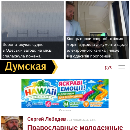
Кінець епохи «чорної готівки»:
Ворог атакував судно
мерія відкрила документи щодо
в Одеській затоці: на місці
електронного квитка і чекає
спалахнула пожежа
від одеситів пропозицій
рус
Реклама
Сергей Лебедев
/ 13 января 2015, 13:47
Православные молодежные