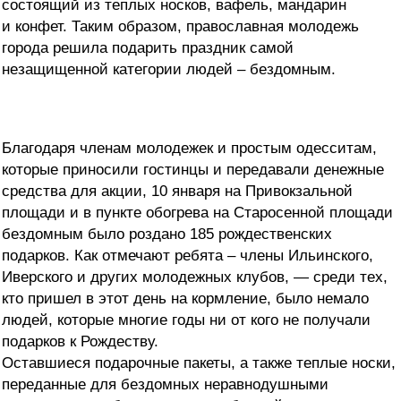
состоящий из теплых носков, вафель, мандарин
и конфет. Таким образом, православная молодежь
города решила подарить праздник самой
незащищенной категории людей – бездомным.
Благодаря членам молодежек и простым одесситам,
которые приносили гостинцы и передавали денежные
средства для акции, 10 января на Привокзальной
площади и в пункте обогрева на Старосенной площади
бездомным было роздано 185 рождественских
подарков. Как отмечают ребята – члены Ильинского,
Иверского и других молодежных клубов, — среди тех,
кто пришел в этот день на кормление, было немало
людей, которые многие годы ни от кого не получали
подарков к Рождеству.
Оставшиеся подарочные пакеты, а также теплые носки,
переданные для бездомных неравнодушными