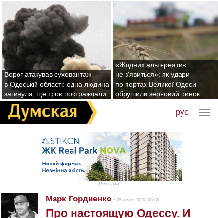
«Жодних альтернатив
Ворог атакував суховантаж
не з'явиться»: як удари
в Одеській області: одна людина
по портах Великої Одеси
загинула, ще троє постраждали
обрушили зерновий ринок
рус
Реклама
Марк Гордиенко
/ 25 июня 2020, 08:39
Про настоящую Одессу. И