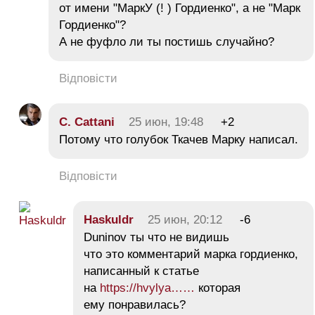
от имени "МаркУ (! ) Гордиенко", а не "Марк
Гордиенко"?
А не фуфло ли ты постишь случайно?
Відповісти
C. Cattani
25 июн, 19:48
+2
Потому что голубок Ткачев Марку написал.
Відповісти
Haskuldr
25 июн, 20:12
-6
Duninov ты что не видишь
что это комментарий марка гордиенко,
написанный к статье
на
https://hvylya……
которая
ему понравилась?