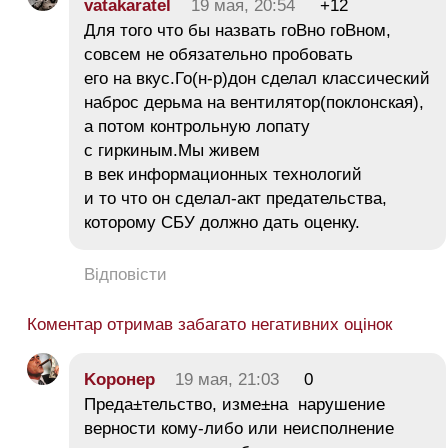
vatakaratel
19 мая, 20:54
+12
Для того что бы назвать гоВно гоВном,
совсем не обязательно пробовать
его на вкус.Го(н-р)дон сделал классический
наброс дерьма на вентилятор(поклонская),
а потом контрольную лопату
с гиркиным.Мы живем
в век информационных технологий
и то что он сделал-акт предательства,
которому СБУ должно дать оценку.
Відповісти
Коментар отримав забагато негативних оцінок
Koронер
19 мая, 21:03
0
Преда±тельство, изме±на нарушение
верности кому-либо или неисполнение