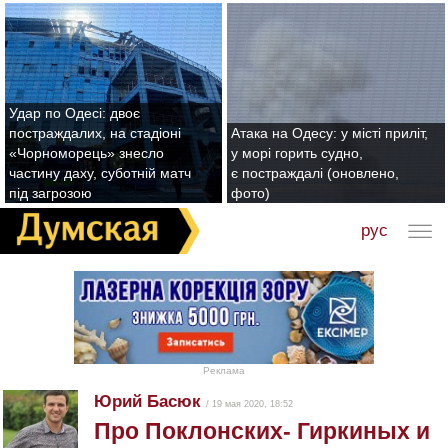
Удар по Одесі: двоє
постраждалих, на стадіоні
Атака на Одесу: у місті приліт,
«Чорноморець» знесло
у морі горить судно,
частину даху, суботній матч
є постраждалі (оновлено,
під загрозою
фото)
рус
Реклама
Юрий Басюк
/ 19 мая 2020, 18:52
Про Поклонских- Гиркиных и