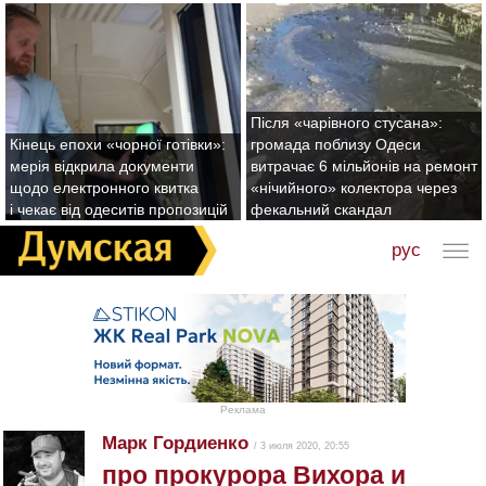
Після «чарівного стусана»:
Кінець епохи «чорної готівки»:
громада поблизу Одеси
мерія відкрила документи
витрачає 6 мільйонів на ремонт
щодо електронного квитка
«нічийного» колектора через
і чекає від одеситів пропозицій
фекальний скандал
рус
Реклама
Марк Гордиенко
/ 3 июля 2020, 20:55
про прокурора Вихора и