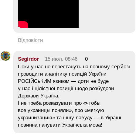
Відповісти
Segirdor
15 июл, 08:46
0
Поки у нас не перестануть на повному сер'йозі
проводити аналітику позицій України
РОСІЙСьКИМ язиком — доти не буде
у нас і цілістної позиції щодо розбудови
Держави Україна.
І не треба розказувати про «чтобы
все украинцы поняли», про «мягкую
украинизацию» та іншу лабуду — в Україні
повинна панувати Українська мова!