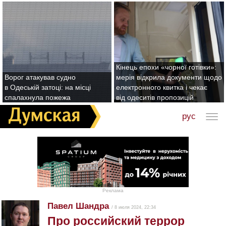
Кінець епохи «чорної готівки»:
Ворог атакував судно
мерія відкрила документи щодо
в Одеській затоці: на місці
електронного квитка і чекає
спалахнула пожежа
від одеситів пропозицій
рус
Реклама
Павел Шандра
/ 8 июля 2024, 22:34
Про российский террор