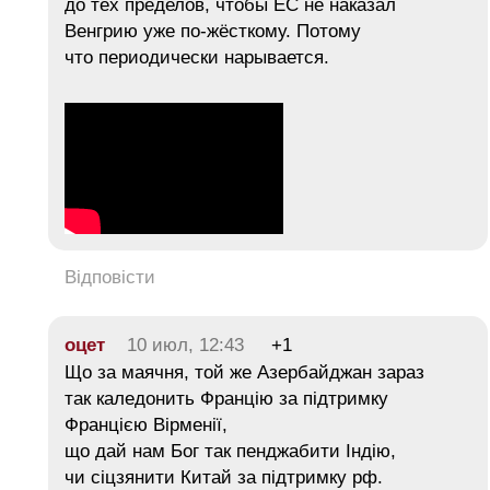
до тех пределов, чтобы ЕС не наказал
Венгрию уже по-жёсткому. Потому
что периодически нарывается.
Відповісти
оцет
10 июл, 12:43
+1
Що за маячня, той же Азербайджан зараз
так каледонить Францію за підтримку
Францією Вірменії,
що дай нам Бог так пенджабити Індію,
чи сіцзянити Китай за підтримку рф.