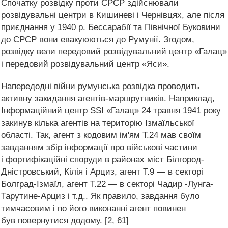
Спочатку розвідку проти СРСР здійснювали
розвідувальні центри в Кишиневі і Чернівцях, але після
приєднання у 1940 р. Бессарабії та Північної Буковини
до СРСР вони евакуюються до Румунії. Згодом,
розвідку вели передовий розвідувальний центр «Галац»
і передовий розвідувальний центр «Яси».
Напередодні війни румунська розвідка проводить
активну закидання агентів-маршрутників. Наприклад,
Інформаційний центр SSI «Галац» 24 травня 1941 року
закинув кілька агентів на територію Ізмаїльської
області. Так, агент з кодовим ім'ям Т.24 мав своїм
завданням збір інформації про військові частини
і фортифікаційні споруди в районах міст Білгород-
Дністровський, Кілія і Арциз, агент Т.9 — в секторі
Болград-Ізмаїл, агент Т.22 — в секторі Чадир -Лунга-
Тарутине-Арциз і т.д.. Як правило, завдання було
тимчасовим і по його виконанні агент повинен
був повернутися додому. [2, 61]