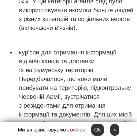
SSI. У цій категорії агентів слід було
використовувати якомога більше людей
з різних категорій та соціальних верств
(включаючи в'язнів).
кур'єри для отримання інформації
від мешканців та доставки
їх на румунську територію.
Передбачалося, що вони мали
прибувати на територію, підконтрольну
Червоній Армії, зустрічатися
з резидентами для отримання
інформації та документів. Для цих місій
повинні були використовуватися особи,
Ми використовуємо
cookies
Ok
×
які походять з цих територій,