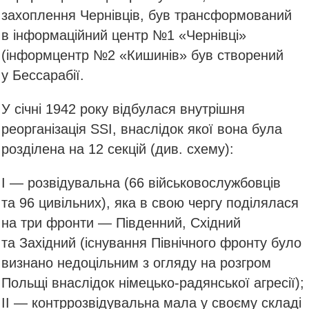
захоплення Чернівців, був трансформований
в інформаційний центр №1 «Чернівці»
(інформцентр №2 «Кишинів» був створений
у Бессарабії.
У січні 1942 року відбулася внутрішня
реорганізація SSI, внаслідок якої вона була
розділена на 12 секцій (див. схему):
І — розвідувальна (66 військовослужбовців
та 96 цивільних), яка в свою чергу поділялася
на три фронти — Південний, Східний
та Західний (існування Північного фронту було
визнано недоцільним з огляду на розгром
Польщі внаслідок німецько-радянської агресії);
ІІ — контррозвідувальна мала у своєму складі