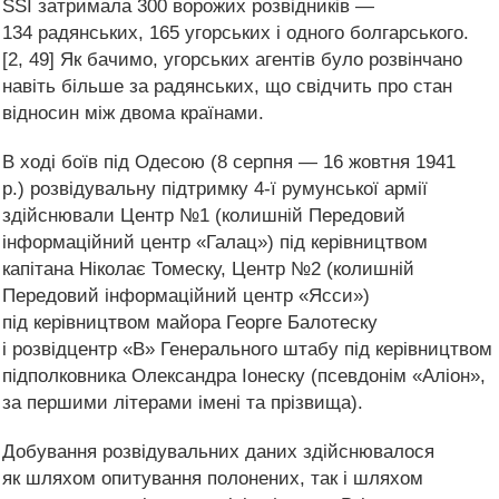
SSI затримала 300 ворожих розвідників —
134 радянських, 165 угорських і одного болгарського.
[2, 49] Як бачимо, угорських агентів було розвінчано
навіть більше за радянських, що свідчить про стан
відносин між двома країнами.
В ході боїв під Одесою (8 серпня — 16 жовтня 1941
р.) розвідувальну підтримку 4-ї румунської армії
здійснювали Центр №1 (колишній Передовий
інформаційний центр «Галац») під керівництвом
капітана Ніколає Томеску, Центр №2 (колишній
Передовий інформаційний центр «Ясси»)
під керівництвом майора Георге Балотеску
і розвідцентр «В» Генерального штабу під керівництвом
підполковника Олександра Іонеску (псевдонім «Аліон»,
за першими літерами імені та прізвища).
Добування розвідувальних даних здійснювалося
як шляхом опитування полонених, так і шляхом