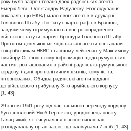
року було заарештовано двох радянських агента —
Емерік Леві і Олександру Радулеску. Розслідування
показало, що НКВД мало своїх агентів в друкарні
Головного Штабу і Інституті картографії в Брашові,
завдяки чому отримувало в своє розпорядження
військові статути, карти і брошури Головного Штабу.
Протягом декількох місяців вказані агенти постачали
співробітникам НКВС старшому лейтенанту Максимову
і майору Островському інформацію щодо румунських
частин, розташованих в районі радянсько-румунського
кордону, і дані про політичних в'язнів, комуністів,
інтернованих. Обидва радянські агенти віддані
до військового трибуналу 3-го армійського корпусу
[1, 43].
29 квітня 1941 року під час таємного переходу кордону
був схоплений Якоб Гершезон, уродженець повіту
Галац який, як з'ясувалося пізніше очолював
розвідувальну організацію, що налічувала 7 осіб [1, 43].