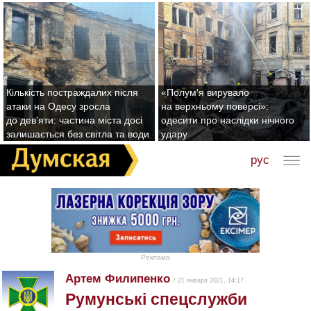
Кількість постраждалих після
«Полум'я вирувало
атаки на Одесу зросла
на верхньому поверсі»:
до дев'яти: частина міста досі
одесити про наслідки нічного
залишається без світла та води
удару
рус
Реклама
Артем Филипенко
/ 21 января 2021, 14:17
Pумунські спецслужби