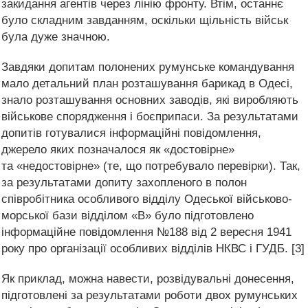
закидання агентів через лінію фронту. Втім, останнє
було складним завданням, оскільки щільність військ
була дуже значною.
Завдяки допитам полонених румунське командування
мало детальний план розташування барикад в Одесі,
знало розташування основних заводів, які виробляють
військове спорядження і боєприпаси. За результатами
допитів готувалися інформаційні повідомлення,
джерело яких позначалося як «достовірне»
та «недостовірне» (те, що потребувало перевірки). Так,
за результатами допиту захопленого в полон
співробітника особливого відділу Одеської військово-
морської бази відділом «В» було підготовлено
інформаційне повідомлення №188 від 2 вересня 1941
року про організації особливих відділів НКВС і ГУДБ. [3]
Як приклад, можна навести, розвідувальні донесення,
підготовлені за результатами роботи двох румунських