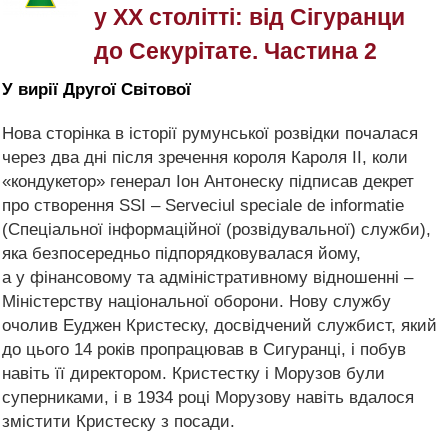
у ХХ столітті: від Сігуранци
до Секурітате. Частина 2
У вирії Другої Світової
Нова сторінка в історії румунської розвідки почалася
через два дні після зречення короля Кароля II, коли
«кондукетор» генерал Іон Антонеску підписав декрет
про створення SSI – Serveciul speciale de іnformatіe
(Спеціальної інформаційної (розвідувальної) служби),
яка безпосередньо підпорядковувалася йому,
а у фінансовому та адміністративному відношенні –
Міністерству національної оборони. Нову службу
очолив Еуджен Кристеску, досвідчений службист, який
до цього 14 років пропрацював в Сигуранці, і побув
навіть її директором. Кристестку і Морузов були
суперниками, і в 1934 році Морузову навіть вдалося
змістити Кристеску з посади.