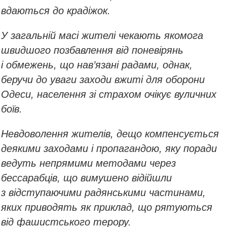
вдаються до крадіжок.
У загальній масі жителі чекають якомога
швидшого позбавлення від поневірянь
і обмежень, що нав’язані радами, однак,
беручи до уваги заходи вжиті для оборони
Одеси, населення зі страхом очікує вуличних
боїв.
Невдоволення жителів, дещо компенсується
деякими заходами і пропагандою, яку поради
ведуть непрямими методами через
бессарабців, що вимушено відійшли
з відступаючими радянськими частинами,
яких приводять як приклад, що рятуються
від фашистського терору.