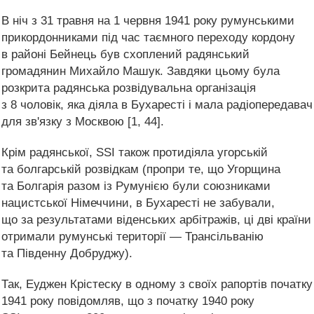
В ніч з 31 травня на 1 червня 1941 року румунськими
прикордонниками під час таємного переходу кордону
в районі Бейнець був схоплений радянський
громадянин Михайло Машук. Завдяки цьому була
розкрита радянська розвідувальна організація
з 8 чоловік, яка діяла в Бухаресті і мала радіопередавач
для зв'язку з Москвою [1, 44].
Крім радянської, SSI також протидіяла угорській
та болгарській розвідкам (пропри те, що Угорщина
та Болгарія разом із Румунією були союзниками
нацистської Німеччини, в Бухаресті не забували,
що за результатами віденських арбітражів, ці дві країни
отримали румунські території — Трансільванію
та Південну Добруджу).
Так, Еуджен Крістеску в одному з своїх рапортів початку
1941 року повідомляв, що з початку 1940 року