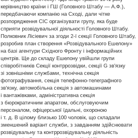
керівництво країни і ГШ (Головного Штабу — А.Ф.),
передбачаючи компанію на Сході, дали чітке
розпорядження СІС організувати групу, яка буде
сприяти розвідувальної діяльності Головного Штабу.
Полковник Лісіевич за згоди 2-ї секції Головного Штабу,
розробив план створення «Розвідувального Ешелону»
на базі агентури Східного Фронту і інформаційних
центрів. Ще до складу Ешелону увійшли групи
співробітників Секції контррозвідки, секції G зв'язку
зі зовнішніми службами, технічна секція
фотографування, секція телефонно-телеграфного
зв'язку, автомобільна секція з автомашинами
і вантажівками, адміністративна секція
з бюрократичним апаратом, обслуговуючим
персоналом, офіцерської їдальні, охороною
і т. д. В цілому близько 100 чоловік, що складали
зменшений варіант служби, з завданням здійснювати
розвідувальну та контррозвідувальну діяльність