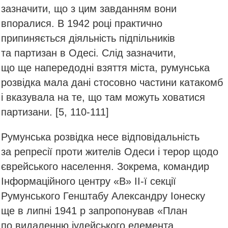
зазначити, що з цим завданням вони
впоралися. В 1942 році практично
припиняється діяльність підпільників
та партизан в Одесі. Слід зазначити,
що ще напередодні взяття міста, румунська
розвідка мала дані стосовно частини катакомб
і вказувала на те, що там можуть ховатися
партизани. [5, 110-111]
Румунська розвідка несе відповідальність
за репресії проти жителів Одеси і терор щодо
єврейського населення. Зокрема, командир
Інформаційного центру «В» ІІ-ї секції
Румунського Генштабу Александру Іонеску
ще в липні 1941 р запропонував «План
по видаленню іудейського елемента