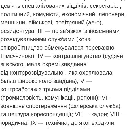
дев'ять спеціалізованих відділів: секретаріат,
політичний, комуністи, економічний, легіонери,
меншини, військові, повітряний (aero),
резидентура; ІІІ — по зв'язках із іноземними
розвідувальними службами (хоча
співробітництво обмежувалося переважно
Німеччиною); ІV — контрашпигунство (судячи
зі всього, мала окремі завдання
від контррозвідувальної, яка охоплювала
більш широке коло завдань); V —
контрсаботаж з трьома відділами
(промисловість, комунікації, регіони); VI —
зовнішнє спостереження (філерська служба)
та цензура кореспонденції; VII — кадри; VIII —
юридична; IX — технічна, до якої входили