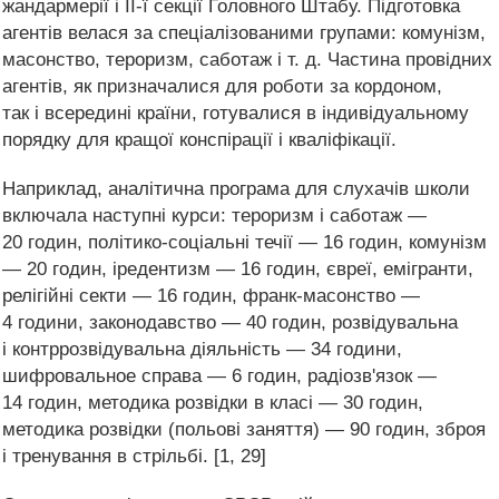
жандармерії і II-ї секції Головного Штабу. Підготовка
агентів велася за спеціалізованими групами: комунізм,
масонство, тероризм, саботаж і т. д. Частина провідних
агентів, як призначалися для роботи за кордоном,
так і всередині країни, готувалися в індивідуальному
порядку для кращої конспірації і кваліфікації.
Наприклад, аналітична програма для слухачів школи
включала наступні курси: тероризм і саботаж —
20 годин, політико-соціальні течії — 16 годин, комунізм
— 20 годин, іредентизм — 16 годин, євреї, емігранти,
релігійні секти — 16 годин, франк-масонство —
4 години, законодавство — 40 годин, розвідувальна
і контррозвідувальна діяльність — 34 години,
шифровальное справа — 6 годин, радіозв'язок —
14 годин, методика розвідки в класі — 30 годин,
методика розвідки (польові заняття) — 90 годин, зброя
і тренування в стрільбі. [1, 29]