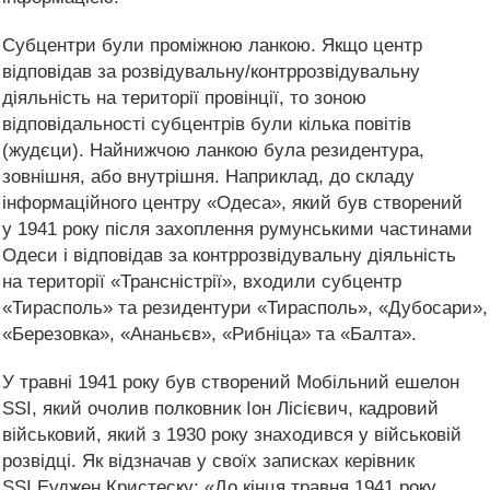
Субцентри були проміжною ланкою. Якщо центр
відповідав за розвідувальну/контррозвідувальну
діяльність на території провінції, то зоною
відповідальності субцентрів були кілька повітів
(жудєци). Найнижчою ланкою була резидентура,
зовнішня, або внутрішня. Наприклад, до складу
інформаційного центру «Одеса», який був створений
у 1941 року після захоплення румунськими частинами
Одеси і відповідав за контррозвідувальну діяльність
на території «Трансністрії», входили субцентр
«Тирасполь» та резидентури «Тирасполь», «Дубосари»,
«Березовка», «Ананьєв», «Рибніца» та «Балта».
У травні 1941 року був створений Мобільний ешелон
SSI, який очолив полковник Іон Лісієвич, кадровий
військовий, який з 1930 року знаходився у військовій
розвідці. Як відзначав у своїх записках керівник
SSI Еуджен Кристеску: «До кінця травня 1941 року