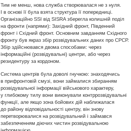
Тим не менш, нова служба створювалася не з нуля.
І в основі її була взята структура її попередниці.
Організаційно SSI від SISRA зберегла колишній поділ
на фронти (напрями): Західний фронт, Південний
фронт і Східний фронт. Основним завданням Східного
фронту був якраз збір розвідувальних даних про СРСР.
Збір здійснювався двома способами: через
інформаційні (розвідувальні) центри, або через
резидентуру за кордоном.
Система центрів була доволі гнучкою: знаходячись
в прифронтовій смузі, вони займалися збиранням
розвідувальної інформації військового характеру,
у глибокому тилу вони виконували контррозвідувальні
функції, але якщо зона бойових дій наближалася
до району відповідальності центру, він знову
перетворювалися на розвідувальний і займався
забезпеченням діючих чистин розвідувальною
інформацією.