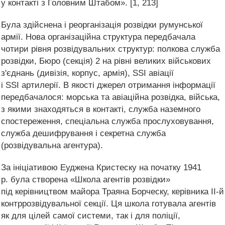
у контакті з Головним Штабом». [1, 213]
Була здійснена і реорганізація розвідки румунської
армії. Нова організаційна структура передбачала
чотири рівня розвідувальних структур: полкова служба
розвідки, Бюро (секція) 2 на рівні великих військових
з'єднань (дивізія, корпус, армія), SSI авіації
і SSI артилерії. В якості джерел отримання інформації
передбачалося: морська та авіаційна розвідка, війська,
з якими знаходяться в контакті, служба наземного
спостереження, спеціальна служба прослуховування,
служба дешифрування і секретна служба
(розвідувальна агентура).
За ініціативою Еуджена Кристеску на початку 1941
р. була створена «Школа агентів розвідки»
під керівництвом майора Траяна Борческу, керівника II-й
контррозвідувальної секції. Ця школа готувала агентів
як для цілей самої системи, так і для поліції,