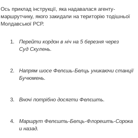
Ось приклад інструкції, яка надавалася агенту-
маршрутчику, якого закидали на територію тодішньої
Молдавської РСР.
Перейти кордон в ніч на 5 березня через
Суд Скулень.
Напрям шосе Фелєшь-Белць уникаючи станції
Бучюмень.
Вночі потрібно досягти Фелєшть.
Маршрут Фелєшть-Белць-Флорешть-Сорока
и назад.