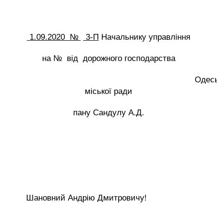
1.09.2020
№
3-П
Начальнику управління
на № від дорожного господарства
Одесь
міської ради
пану Сандулу А.Д.
Шановний Андрію Дмитровичу!