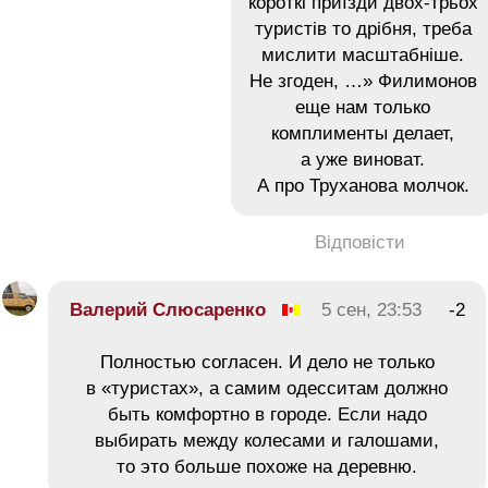
короткі приїзди двох-трьох
туристів то дрібня, треба
мислити масштабніше.
Не згоден, …» Филимонов
еще нам только
комплименты делает,
а уже виноват.
А про Труханова молчок.
Відповісти
Валерий Слюсаренко
5 сен, 23:53
-2
Полностью согласен. И дело не только
в «туристах», а самим одесситам должно
быть комфортно в городе. Если надо
выбирать между колесами и галошами,
то это больше похоже на деревню.