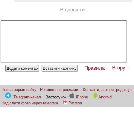
Відповісти
Вгору ↑
Правила
Повна версія сайту
Розміщення реклами
Контакти, автори, редакція
Telegram-канал
Застосунок:
iPhone
Android
Надіслати фото через telegram
Patreon