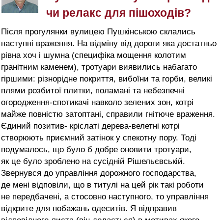
чи релакс для пішоходів?
Після прогулянки вулицею Пушкінською склались
наступні враження. На відміну від дороги яка достатньо
рівна хоч і шумна (специфіка мощення колотим
гранітним каменем), тротуари виявились набагато
гіршими: різнорідне покриття, вибоїни та горби, великі
плями розбитої плитки, поламані та небезпечні
огородження-спотикачі навколо зелених зон, котрі
майже повністю затоптані, справили гнітюче враження.
Єдиний позитив- кріслаті дерева-велетні котрі
створюють приємний затінок у спекотну пору. Тоді
подумалось, що було б добре оновити тротуари,
як це було зроблено на сусідній Рішельєвській.
Звернувся до управління дорожного господарства,
де мені відповіли, що в титулі на цей рік такі роботи
не передбачені, а стосовно наступного, то управління
відкрите для побажань одеситів. Я відправив