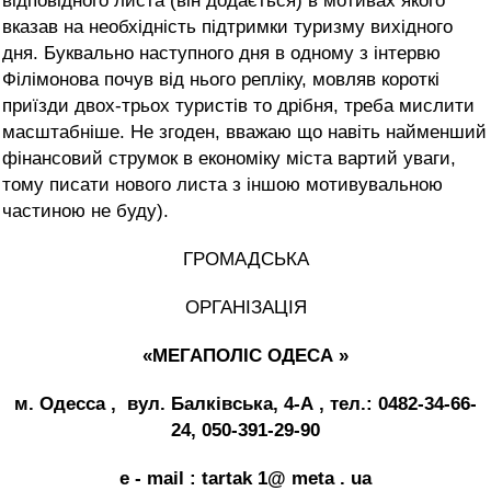
відповідного листа (він додається) в мотивах якого
вказав на необхідність підтримки туризму вихідного
дня. Буквально наступного дня в одному з інтервю
Філімонова почув від нього репліку, мовляв короткі
приїзди двох-трьох туристів то дрібня, треба мислити
масштабніше. Не згоден, вважаю що навіть найменший
фінансовий струмок в економіку міста вартий уваги,
тому писати нового листа з іншою мотивувальною
частиною не буду).
ГРОМАДСЬКА
ОРГАНІЗАЦІЯ
«МЕГАПОЛІС ОДЕСА
»
м. Одесса
,
вул. Балкiвська, 4-А
, тел.: 0482-34-66-
24, 050-391-29-90
e
-
mail
:
tartak
1@
meta
.
ua