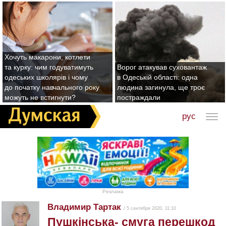
Хочуть макарони, котлети
та курку: чим годуватимуть
Ворог атакував суховантаж
одеських школярів і чому
в Одеській області: одна
до початку навчального року
людина загинула, ще троє
можуть не встигнути?
постраждали
рус
Реклама
Владимир Тартак
/ 5 сентября 2020, 11:10
Пушкінська- смуга перешкод