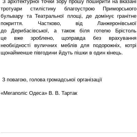
З архітектурної точки зору прошу поширити на вказані
тротуари стилістику благоустрою Приморського
бульвару та Театральної площі, де домінує гранітне
покриття. Частково, від Ланжеронівської
до Дерибасівської, а також біля готелю Брістоль
це вже зроблено, щоправда без врахування
необхідності вуличних меблів для подорожніх, котрі
щонайменше півгодини йдуть пішки в один кінець.
З повагою, голова громадської організації
«Мегаполіс Одеса» В. В. Тартак