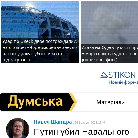
Удар по Одесі: двоє постраждалих,
на стадіоні «Чорноморець» знесло
Атака на Одесу: у місті пр
частину даху, суботній матч
у морі горить судно, є по
під загрозою
(оновлено, фото)
Матеріали
Павел Шандра
/ 16 февраля 2024, 21:19
Путин убил Навального