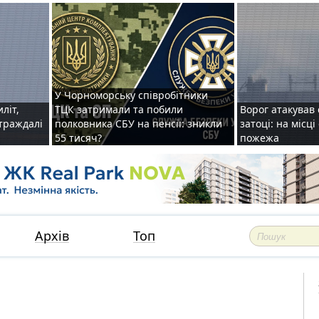
У Чорноморську співробітники
иліт,
ТЦК затримали та побили
Ворог атакував 
страждалі
полковника СБУ на пенсії: зникли
затоці: на місц
55 тисяч?
пожежа
Архів
Топ