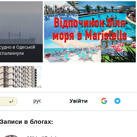
судно в Одеській
і спалахнула
рус
Увійти
Записи в блогах: