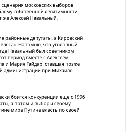
т сценария московских выборов
облему собственной легитимности,
от же Алексей Навальный.
ие районные депутаты, а Кировский
овлеса». Напомню, что уголовный
огда Навальный был советником
тот период вместе с Алексеем
а и Мария Гайдар, ставшая позже
ой администрации при Михаиле
ески боится конкуренции еще с 1996
баты, а потом и выборы своему
ртине мира Путина власть по своей