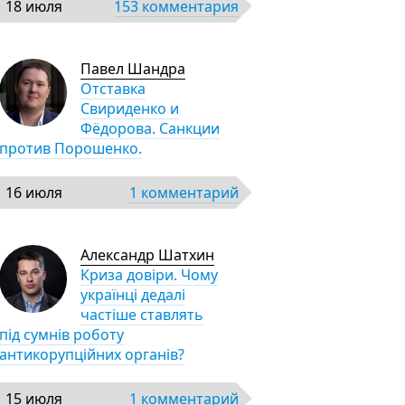
18 июля
153 комментария
Павел Шандра
Отставка
Свириденко и
Фёдорова. Санкции
против Порошенко.
16 июля
1 комментарий
Александр Шатхин
Криза довіри. Чому
українці дедалі
частіше ставлять
під сумнів роботу
антикорупційних органів?
15 июля
1 комментарий