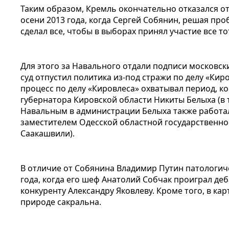
Таким образом, Кремль окончательно отказался о
осени 2013 года, когда Сергей Собянин, решая пр
сделал все, чтобы в выборах принял участие все т
Для этого за Навального отдали подписи московск
суд отпустил политика из-под стражи по делу «Кир
процесс по делу «Кировлеса» охватывал период, к
губернатора Кировской области Никиты Белыха (в 
Навальным в администрации Белыха также работал
заместителем Одесской областной государственн
Саакашвили).
В отличие от Собянина Владимир Путин патологич
года, когда его шеф Анатолий Собчак проиграл де
конкуренту Александру Яковлеву. Кроме того, в ка
природе сакральна.