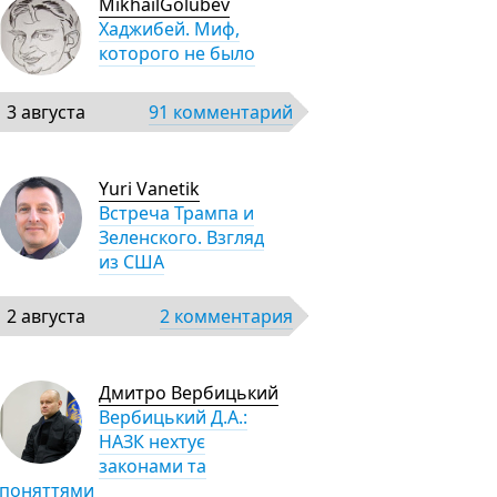
MikhailGolubev
Хаджибей. Миф,
которого не было
3 августа
91 комментарий
Yuri Vanetik
Встреча Трампа и
Зеленского. Взгляд
из США
2 августа
2 комментария
Дмитро Вербицький
Вербицький Д.А.:
НАЗК нехтує
законами та
поняттями