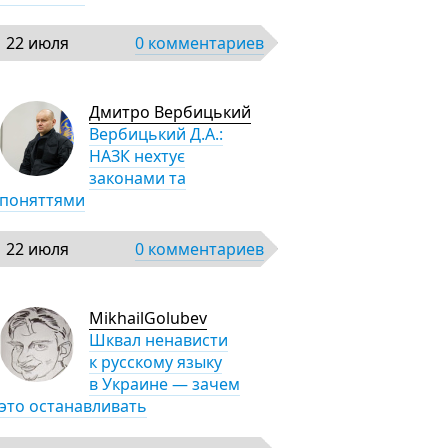
22 июля
0 комментариев
Дмитро Вербицький
Вербицький Д.А.:
НАЗК нехтує
законами та
поняттями
22 июля
0 комментариев
MikhailGolubev
Шквал ненависти
к русскому языку
в Украине — зачем
это останавливать