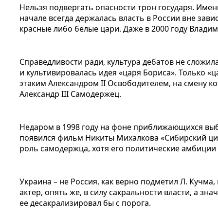
Нельзя подвергать опасности трон государя. Име
начале всегда держалась власть в России вне зависи
красные либо белые цари. Даже в 2000 году Владим
Справедливости ради, культура дебатов не сложила
и культивировалась идея «царя Бориса». Только «
этаким Александром II Освободителем, на смену к
Александр III Самодержец.
Недаром в 1998 году на фоне приближающихся выб
появился фильм Никиты Михалкова «Сибирский ци
роль самодержца, хотя его политические амбиции т
Украина – не Россия, как верно подметил Л. Кучма,
актер, опять же, в силу сакральности власти, а знач
ее десакрализировал бы с порога.