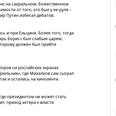
нно на сакральном, божественном
мости от того, кто был у ее руля –
ир Путин избегал дебатов.
сь и при Ельцине. Более того, тогда
царь Борис» был слабым царем,
оторому должен был прийти
оров на российских экранах
рюльник», где Михалков сам сыграл
ак и остались на киноленте.
 где президентом не может стать
ит, приход актера к власти