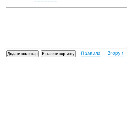
Вгору ↑
Правила