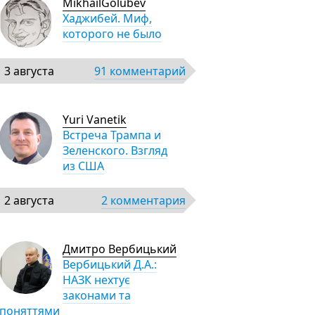
MikhailGolubev
Хаджибей. Миф,
которого не было
3 августа
91 комментарий
Yuri Vanetik
Встреча Трампа и
Зеленского. Взгляд
из США
2 августа
2 комментария
Дмитро Вербицький
Вербицький Д.А.:
НАЗК нехтує
законами та
поняттями