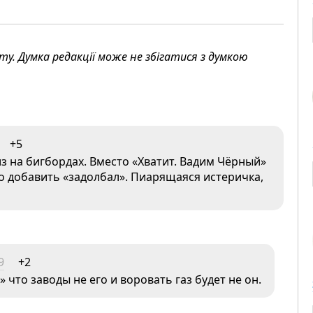
. Думка редакції може не збігатися з думкою
+5
з на бигбордах. Вместо «Хватит. Вадим Чёрный»
о добавить «задолбал». Пиарящаяся истеричка,
9
+2
что заводы не его и воровать газ будет не он.