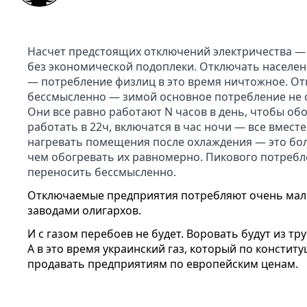
Насчет предстоящих отключений электричества — 
без экономической подоплеки. Отключать населен
— потребление физлиц в это время ничтожное. От
бессмысленно — зимой основное потребление не о
Они все равно работают N часов в день, чтобы обо
работать в 22ч, включатся в час
ночи — все вместе,
нагревать помещения после охлаждения — это бо
чем обогревать их равномерно. Пикового потребле
переносить бессмысленно.
Отключаемые предприятия потребляют очень мал
заводами олигархов.
И с газом перебоев не будет. Воровать будут из тр
А в это время украинский газ, который по констит
продавать предприятиям по европейским ценам.