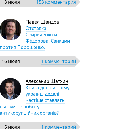
18 июля
153 комментария
Павел Шандра
Отставка
Свириденко и
Фёдорова. Санкции
против Порошенко.
16 июля
1 комментарий
Александр Шатхин
Криза довіри. Чому
українці дедалі
частіше ставлять
під сумнів роботу
антикорупційних органів?
15 июля
1 комментарий