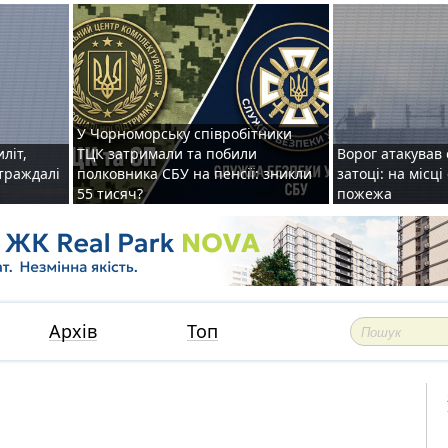
У Чорноморську співробітники
иліт,
ТЦК затримали та побили
Ворог атакував 
страждалі
полковника СБУ на пенсії: зникли
затоці: на місц
55 тисяч?
пожежа
Архів
Топ