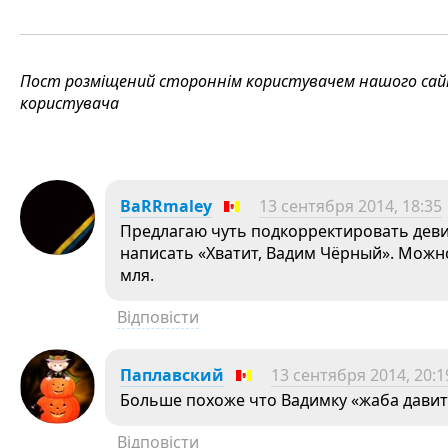
Пост розміщений стороннім користувачем нашого сайту
користувача
BaRRmaley
13 сентября 2014, 18:35
Предлагаю чуть подкорректировать деви
написать «Хватит, Вадим Чёрный». Можн
мля.
Відповісти
Паплавский
13 сентября 2014, 20:1
Больше похоже что Вадимку «жаба давит» 
Відповісти