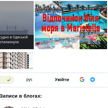
судно в Одеській
і спалахнула
рус
Увійти
Записи в блогах: