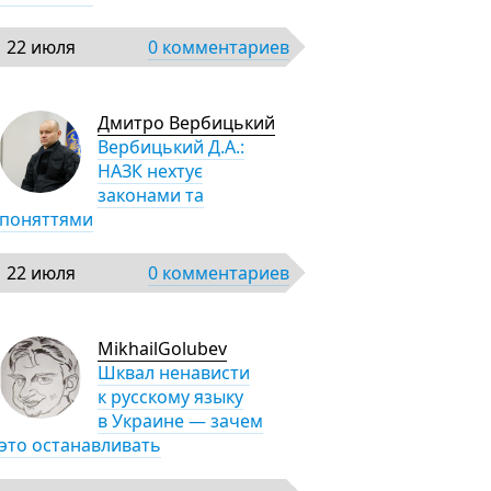
22 июля
0 комментариев
Дмитро Вербицький
Вербицький Д.А.:
НАЗК нехтує
законами та
поняттями
22 июля
0 комментариев
MikhailGolubev
Шквал ненависти
к русскому языку
в Украине — зачем
это останавливать