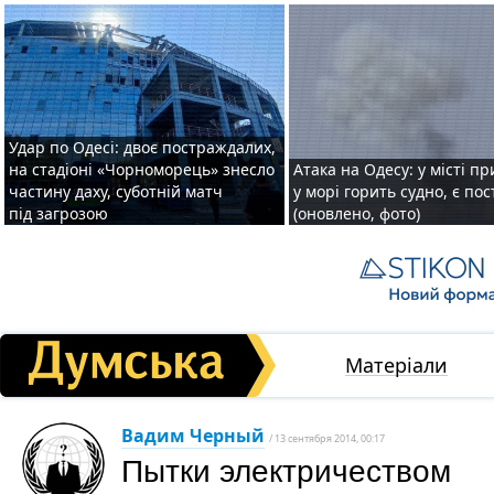
Удар по Одесі: двоє постраждалих,
на стадіоні «Чорноморець» знесло
Атака на Одесу: у місті пр
частину даху, суботній матч
у морі горить судно, є по
під загрозою
(оновлено, фото)
Матеріали
Вадим Черный
/ 13 сентября 2014, 00:17
Пытки электричеством