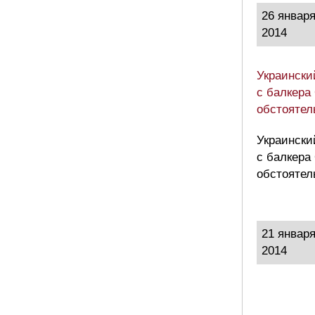
26 январ
2014
Украински
с балкера
обстоятел
Украински
с балкера
обстоятел
21 январ
2014