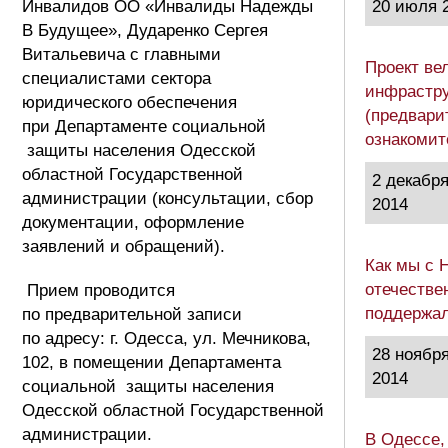
Инвалидов ОО «Инвалиды Надежды
20 июля 
В Будущее», Дударенко Сергея
Витальевича с главными
Проект ве
специалистами сектора
инфрастру
юридического обеспечения
(предвари
при Департаменте социальной
ознакоми
защиты населения Одесской
областной Государственной
2 декабр
администрации (консультации, сбор
2014
документации, оформление
заявлений и обращений).
Как мы с 
отечестве
Прием проводится
поддержа
по предварительной записи
по адресу: г. Одесса, ул. Мечникова,
28 ноябр
102, в помещении Департамента
2014
социальной защиты населения
Одесской областной Государственной
администрации.
В Одессе,