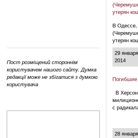
(Черемушк
утерян ко
В Одессе,
(Черемушк
утерян ко
29 январ
2014
Пост розміщений стороннім
користувачем нашого сайту. Думка
редакції може не збігатися з думкою
Погибшие
користувача
В Херсон
милиционе
с радикал
28 январ