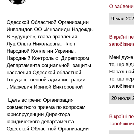
О забвени
9 мая 20
Одесской Областной Организации
Инвалидов ОО «Инвалиды Надежды
В Будущее», глава правления,
В країні 
Луц Ольга Николаевна, Член
запобіжни
Народной Коллегии Украины,
Мені дуже
Народный Контроль с Директором
те, що від
Департамента социальной защиты
Наразі на
населения Одесской областной
те, що пе
Государственной администрации
запобіжни
, Маркевич Ириной Викторовной
20 июля 
Цель встречи: Организация
совместного приема по вопросам
юриспруденции Директора
В країні 
юридического департамента
запобіжни
Одесской Областной Организации