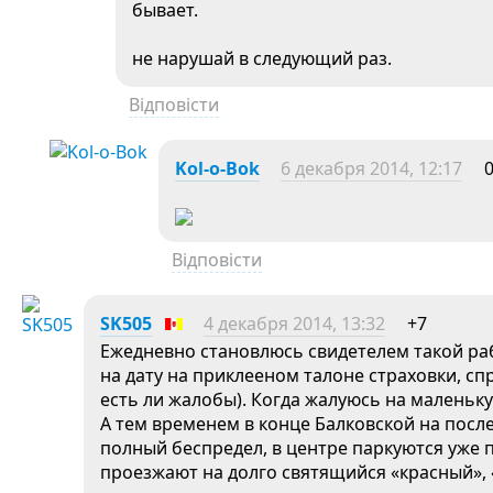
бывает.
не нарушай в следующий раз.
Відповісти
Kol-o-Bok
6 декабря 2014, 12:17
Відповісти
SK505
4 декабря 2014, 13:32
+7
Ежедневно становлюсь свидетелем такой раб
на дату на приклееном талоне страховки, сп
есть ли жалобы). Когда жалуюсь на маленьку
А тем временем в конце Балковской на посл
полный беспредел, в центре паркуются уже п
проезжают на долго святящийся «красный», 