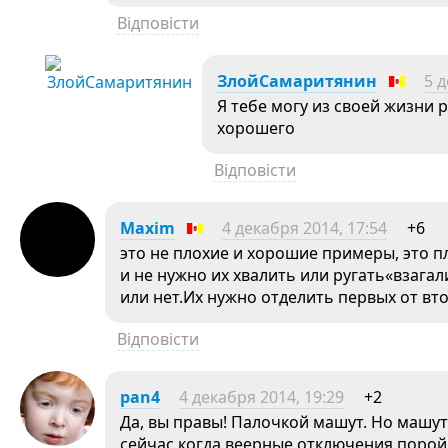
Відповісти
ЗлойСамаритянин
5 д
Я тебе могу из своей жизни 
хорошего
Відповісти
Maxim
4 декабря 2014, 17:54
+6
это не плохие и хорошие примеры, это 
и не нужно их хвалить или ругать«взага
или нет.Их нужно отделить первых от вт
Відповісти
pan4
4 декабря 2014, 19:29
+2
Да, вы правы! Палочкой машут. Но машут
сейчас когда веерные отключения порой