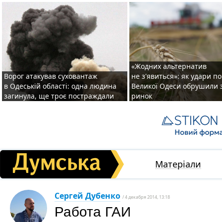
«Жодних альтернатив
Ворог атакував суховантаж
не з'явиться»: як удари п
в Одеській області: одна людина
Великої Одеси обрушили 
загинула, ще троє постраждали
ринок
Матеріали
Сергей Дубенко
/ 4 декабря 2014, 13:18
Работа ГАИ