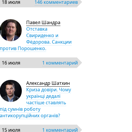
18 июля
146 комментариев
Павел Шандра
Отставка
Свириденко и
Фёдорова. Санкции
против Порошенко.
16 июля
1 комментарий
Александр Шатхин
Криза довіри. Чому
українці дедалі
частіше ставлять
під сумнів роботу
антикорупційних органів?
15 июля
1 комментарий