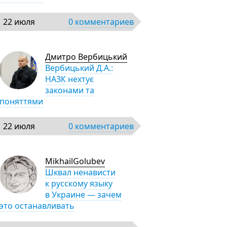
22 июля
0 комментариев
Дмитро Вербицький
Вербицький Д.А.:
НАЗК нехтує
законами та
поняттями
22 июля
0 комментариев
MikhailGolubev
Шквал ненависти
к русскому языку
в Украине — зачем
это останавливать