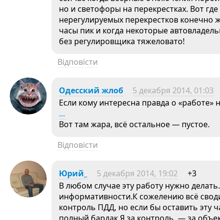
но и светофоры на перекрестках. Вот где 
нерегулируемых перекрестков конечно же
часы пик и когда некоторые автовладел
без регулировщика тяжеловато!
Відповісти
Одесский жлоб
5 декабря 2014, 01:03
Если кому интересна правда о «работе» 
…
Вот там жара, всё остальное — пустое.
Відповісти
Юрий_
5 декабря 2014, 19:02
+3
В любом случае эту работу нужно делать
информативности.К сожелению всё сводит
контроль ПДД, но если бы оставить эту 
полный бардак.Я за контроль, — за объ