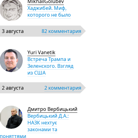
MikhailGolubev
Хаджибей. Миф,
которого не было
3 августа
82 комментария
Yuri Vanetik
Встреча Трампа и
Зеленского. Взгляд
из США
2 августа
2 комментария
Дмитро Вербицький
Вербицький Д.А.:
НАЗК нехтує
законами та
поняттями