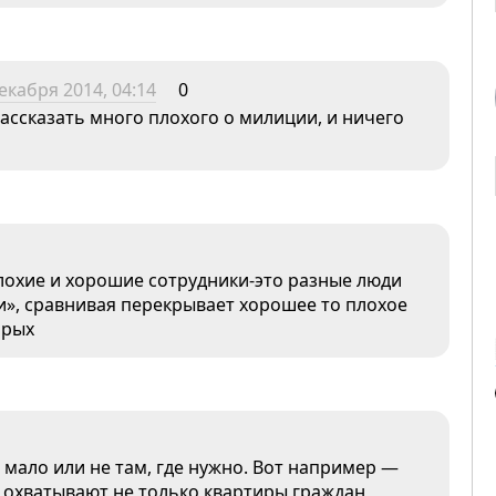
екабря 2014, 04:14
0
рассказать много плохого о милиции, и ничего
плохие и хорошие сотрудники-это разные люди
ли», сравнивая перекрывает хорошее то плохое
орых
 мало или не там, где нужно. Вот например —
 охватывают не только квартиры граждан,