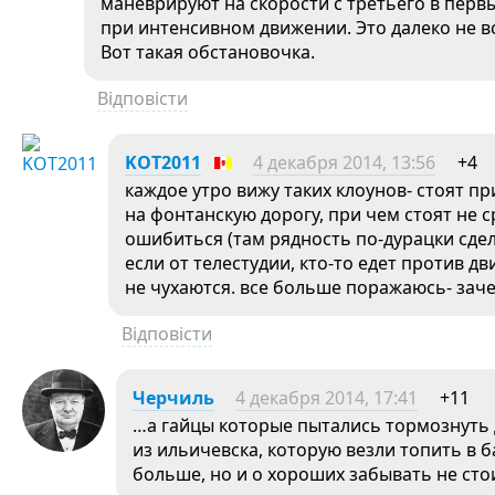
маневрируют на скорости с третьего в перв
при интенсивном движении. Это далеко не вс
Вот такая обстановочка.
Відповісти
KOT2011
4 декабря 2014, 13:56
+4
каждое утро вижу таких клоунов- стоят п
на фонтанскую дорогу, при чем стоят не с
ошибиться (там рядность по-дурацки сдел
если от телестудии, кто-то едет против дви
не чухаются. все больше поражаюсь- заче
Відповісти
Черчиль
4 декабря 2014, 17:41
+11
…а гайцы которые пытались тормознуть 
из ильичевска, которую везли топить в
больше, но и о хороших забывать не сто