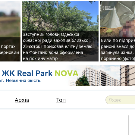
Заступник голови Одеської
обласної ради захопив близько
Били по підприє
о портах
25 соток і приховав елітну землю
районі внаслідо
зерновий
на Фонтані: вона оформлена
загинула жінка,
на покійну матір
поранено (фото)
Архів
Топ