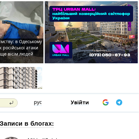
мству: в Одеському
к російської атаки
 ще вісім людей
рус
Увійти
Записи в блогах: