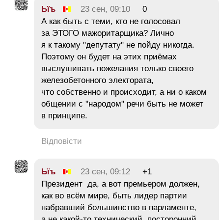
Ьїъ
23 сен, 09:10
0
А как быть с теми, кто не голосовал
за ЭТОГО мажоритарщика? Лично
я к такому "депутату" не пойду никогда.
Поэтому он будет на этих приёмах
выслушивать пожелания только своего
железобетонного электората,
что собственно и происходит, а ни о каком
общении с "народом" речи быть не может
в принципе.
Відповісти
Ьїъ
23 сен, 09:12
+1
Президент да, а вот премьером должен,
как во всём мире, быть лидер партии
набравший большинство в парламенте,
а не какой-то технический, посторонний,