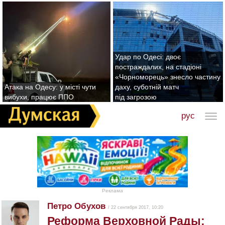
Удар по Одесі: двоє
постраждалих, на стадіоні
«Чорноморець» знесло частину
Атака на Одесу: у місті чути
даху, суботній матч
вибухи, працює ППО
під загрозою
рус
Реклама
Петро Обухов
/ 22 сентября 2017, 10:20
Реформа Верховной Рады: