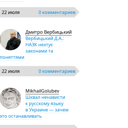
22 июля
0 комментариев
Дмитро Вербицький
Вербицький Д.А.:
НАЗК нехтує
законами та
поняттями
22 июля
0 комментариев
MikhailGolubev
Шквал ненависти
к русскому языку
в Украине — зачем
это останавливать