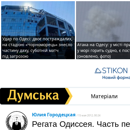
Удар по Одесі: двоє постраждалих,
на стадіоні «Чорноморець» знесло
Атака на Одесу: у місті пр
частину даху, суботній матч
у морі горить судно, є по
під загрозою
(оновлено, фото)
Матеріали
Юлия Городецкая
/ 15 мая 2012, 00:24
Регата Одиссея. Часть п