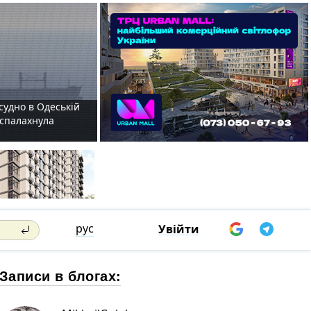
судно в Одеській
і спалахнула
рус
Увійти
Записи в блогах: