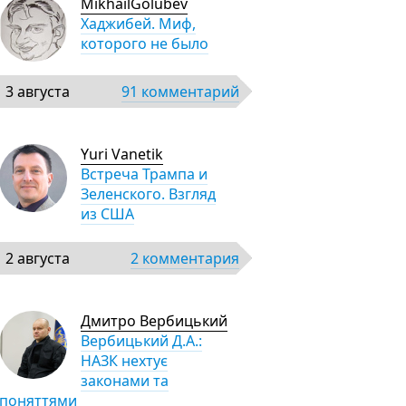
MikhailGolubev
Хаджибей. Миф,
которого не было
3 августа
91 комментарий
Yuri Vanetik
Встреча Трампа и
Зеленского. Взгляд
из США
2 августа
2 комментария
Дмитро Вербицький
Вербицький Д.А.:
НАЗК нехтує
законами та
поняттями