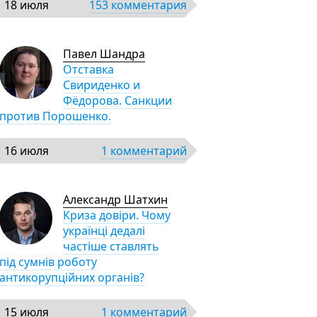
18 июля
153 комментария
Павел Шандра
Отставка
Свириденко и
Фёдорова. Санкции
против Порошенко.
16 июля
1 комментарий
Александр Шатхин
Криза довіри. Чому
українці дедалі
частіше ставлять
під сумнів роботу
антикорупційних органів?
15 июля
1 комментарий