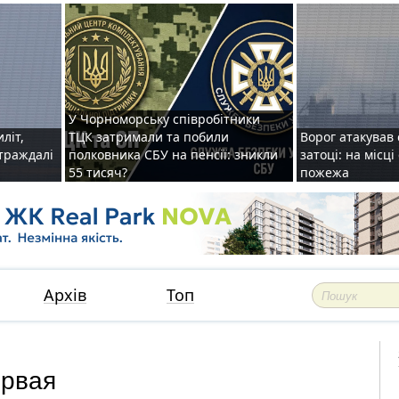
У Чорноморську співробітники
иліт,
ТЦК затримали та побили
Ворог атакував 
страждалі
полковника СБУ на пенсії: зникли
затоці: на місц
55 тисяч?
пожежа
Архів
Топ
ервая