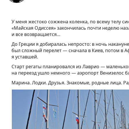
У меня жестоко сожжена коленка, по всему телу син
«Майская Одиссея» закончилась почти неделю наза
и все возвращается…
До Греции я добиралась непросто: в ночь накануне 
был сложный перелет — сначала в Киев, потом в А
я уставшей.
Старт регаты планировался из Лаврио — маленько
на переезд ушло немного — аэропорт Венизелос бл
Марина. Лодки. Друзья. Знакомые, родные лица. Ра