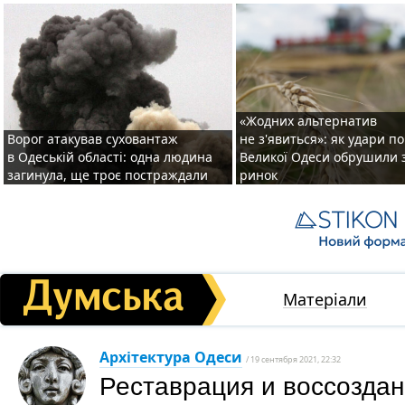
«Жодних альтернатив
Ворог атакував суховантаж
не з'явиться»: як удари п
в Одеській області: одна людина
Великої Одеси обрушили 
загинула, ще троє постраждали
ринок
Матеріали
Архітектура Одеси
/ 19 сентября 2021, 22:32
Реставрация и воссозда