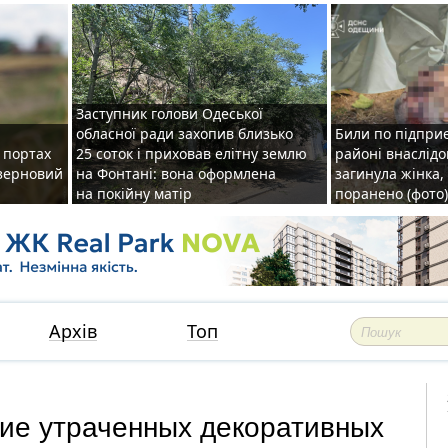
Заступник голови Одеської
обласної ради захопив близько
Били по підприє
о портах
25 соток і приховав елітну землю
районі внаслідо
зерновий
на Фонтані: вона оформлена
загинула жінка,
на покійну матір
поранено (фото)
Архів
Топ
ние утраченных декоративных