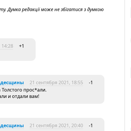
. Думка редакції може не збігатися з думкою
 14:28
+1
Одесщины
21 сентября 2021, 18:55
-1
 Толстого прос*али.
ли и отдали вам!
Одесщины
21 сентября 2021, 20:40
-1