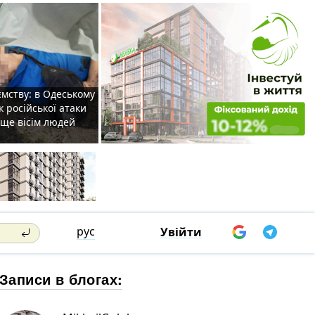
мству: в Одеському
к російської атаки
 ще вісім людей
рус
Увійти
Записи в блогах: