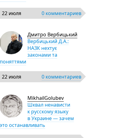
22 июля
0 комментариев
Дмитро Вербицький
Вербицький Д.А.:
НАЗК нехтує
законами та
поняттями
22 июля
0 комментариев
MikhailGolubev
Шквал ненависти
к русскому языку
в Украине — зачем
это останавливать