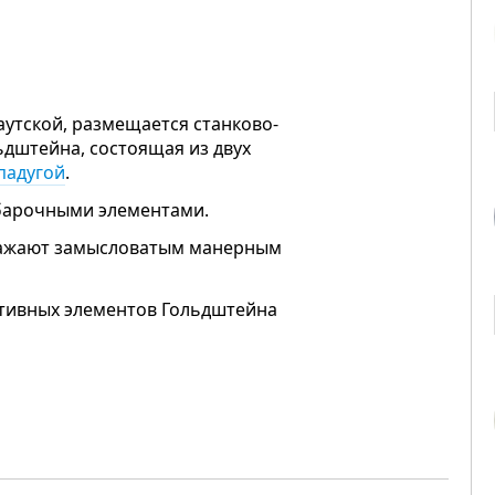
аутской, размещается станково-
дштейна, состоящая из двух
падугой
.
барочными элементами.
ражают замысловатым манерным
ативных элементов Гольдштейна