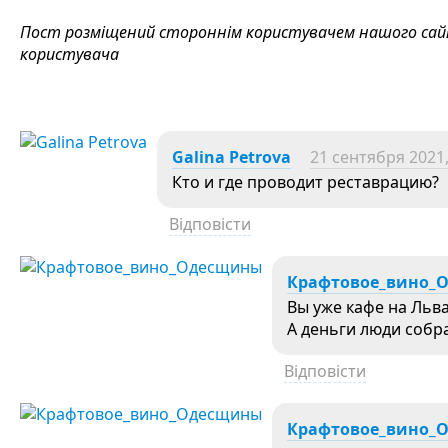
Пост розміщений стороннім користувачем нашого сайту
користувача
Galina Petrova
21 сентября 2021,
Кто и где проводит реставрацию?
Відповісти
Крафтовое_вино_
Вы уже кафе на Льва
А деньги люди собра
Відповісти
Крафтовое_вино_