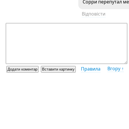
Сорри перепутал м
Відповісти
Вгору ↑
Правила