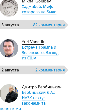
MikhailGolubev
Хаджибей. Миф,
которого не было
3 августа
82 комментария
Yuri Vanetik
Встреча Трампа и
Зеленского. Взгляд
из США
2 августа
2 комментария
Дмитро Вербицький
Вербицький Д.А.:
НАЗК нехтує
законами та
поняттями