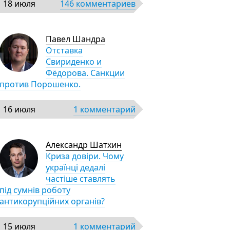
18 июля
146 комментариев
Павел Шандра
Отставка
Свириденко и
Фёдорова. Санкции
против Порошенко.
16 июля
1 комментарий
Александр Шатхин
Криза довіри. Чому
українці дедалі
частіше ставлять
під сумнів роботу
антикорупційних органів?
15 июля
1 комментарий