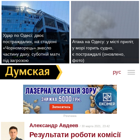
Удар по Одесі: двоє
постраждалих, на стадіоні
Атака на Одесу: у місті приліт,
«Чорноморець» знесло
у морі горить судно,
частину даху, суботній матч
є постраждалі (оновлено,
під загрозою
фото)
рус
Реклама
Алeксандр Aвдеев
/ 30 марта 2021, 23:42
Результати роботи комісії